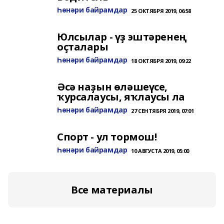
Һөнәри байрамдар
25 ОКТЯБРЯ 2019, 06:58
Юлсылар - үҙ эштәренең
оҫталары
Һөнәри байрамдар
18 ОКТЯБРЯ 2019, 09:22
Әсә наҙын өләшеүсе,
ҡурсалаусы, яҡлаусы ла
Һөнәри байрамдар
27 СЕНТЯБРЯ 2019, 07:01
Спорт - ул тормош!
Һөнәри байрамдар
10 АВГУСТА 2019, 05:00
Все материалы