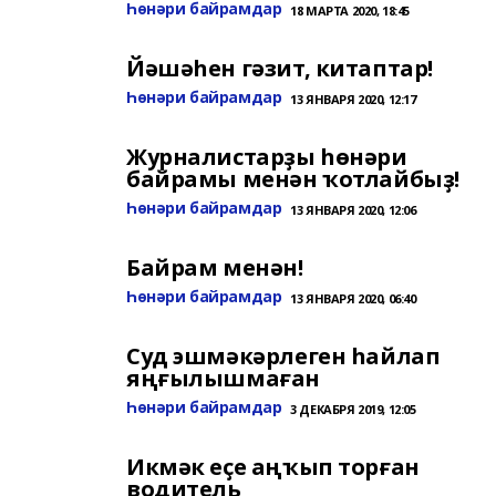
Һөнәри байрамдар
18 МАРТА 2020, 18:45
Йәшәһен гәзит, китаптар!
Һөнәри байрамдар
13 ЯНВАРЯ 2020, 12:17
Журналистарҙы һөнәри
байрамы менән ҡотлайбыҙ!
Һөнәри байрамдар
13 ЯНВАРЯ 2020, 12:06
Байрам менән!
Һөнәри байрамдар
13 ЯНВАРЯ 2020, 06:40
Суд эшмәкәрлеген һайлап
яңғылышмаған
Һөнәри байрамдар
3 ДЕКАБРЯ 2019, 12:05
Икмәк еҫе аңҡып торған
водитель