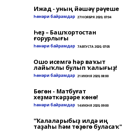
Ижад - уның йәшәү рәүеше
Һөнәри байрамдар
27 НОЯБРЯ 2020, 07:04
Һеҙ – Башҡортостан
ғорурлығы
Һөнәри байрамдар
7 АВГУСТА 2020, 07:05
Ошо исемгә һәр ваҡыт
лайыҡлы булып ҡалығыҙ!
Һөнәри байрамдар
21 ИЮНЯ 2020, 08:00
Бөгөн - Матбуғат
хеҙмәткәрҙәре көнө!
Һөнәри байрамдар
14 ИЮНЯ 2020, 09:00
"Ҡалаларыбыҙ илдә иң
таҙаһы һәм төҙөгө буласаҡ"