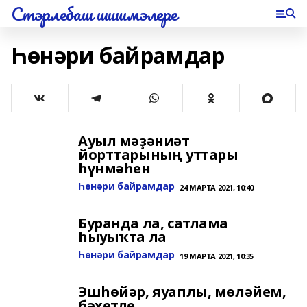
Стэрлебаш шишмэлере
Һөнәри байрамдар
Ауыл мәҙәниәт
йорттарының уттары
һүнмәһен
Һөнәри байрамдар
24 МАРТА 2021, 10:40
Буранда ла, сатлама
һыуыҡта ла
Һөнәри байрамдар
19 МАРТА 2021, 10:35
Эшһөйәр, яуаплы, мөләйем,
бәхетле...