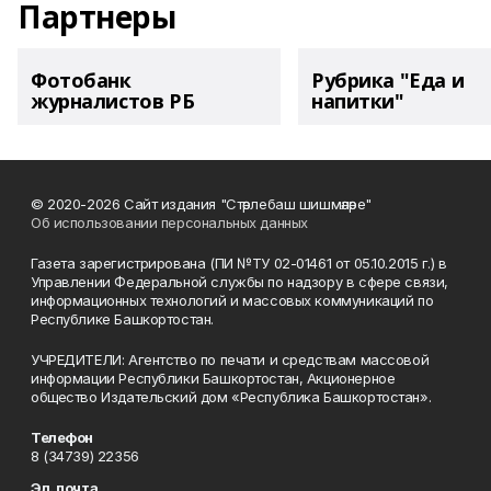
Партнеры
Фотобанк
Рубрика "Еда и
журналистов РБ
напитки"
© 2020-2026 Сайт издания "Стәрлебаш шишмәләре"
Об использовании персональных данных
Газета зарегистрирована (ПИ №ТУ 02-01461 от 05.10.2015 г.) в
Управлении Федеральной службы по надзору в сфере связи,
информационных технологий и массовых коммуникаций по
Республике Башкортостан.
УЧРЕДИТЕЛИ: Агентство по печати и средствам массовой
информации Республики Башкортостан, Акционерное
общество Издательский дом «Республика Башкортостан».
Телефон
8 (34739) 22356
Эл. почта