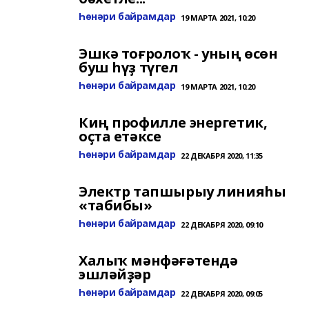
Һөнәри байрамдар
19 МАРТА 2021, 10:20
Эшкә тоғролоҡ - уның өсөн
буш һүҙ түгел
Һөнәри байрамдар
19 МАРТА 2021, 10:20
Киң профилле энергетик,
оҫта етәксе
Һөнәри байрамдар
22 ДЕКАБРЯ 2020, 11:35
Электр тапшырыу линияһы
«табибы»
Һөнәри байрамдар
22 ДЕКАБРЯ 2020, 09:10
Халыҡ мәнфәғәтендә
эшләйҙәр
Һөнәри байрамдар
22 ДЕКАБРЯ 2020, 09:05