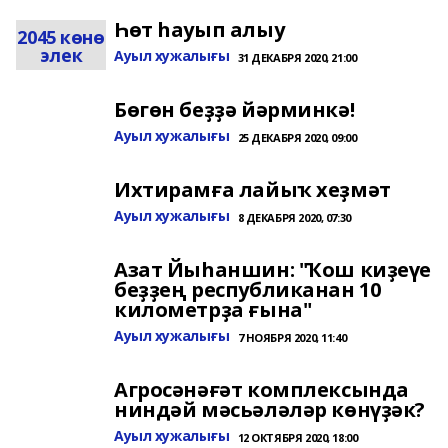
Һөт һауып алыу
2045 көнө
элек
Ауыл хужалығы
31 ДЕКАБРЯ 2020, 21:00
Бөгөн беҙҙә йәрминкә!
Ауыл хужалығы
25 ДЕКАБРЯ 2020, 09:00
Ихтирамға лайыҡ хеҙмәт
Ауыл хужалығы
8 ДЕКАБРЯ 2020, 07:30
Азат Йыһаншин: "Ҡош киҙеүе
беҙҙең республиканан 10
километрҙа ғына"
Ауыл хужалығы
7 НОЯБРЯ 2020, 11:40
Агросәнәғәт комплексында
ниндәй мәсьәләләр көнүҙәк?
Ауыл хужалығы
12 ОКТЯБРЯ 2020, 18:00