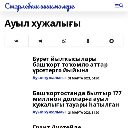
Стэрлебаш шишмэлере
Ауыл хужалығы
Бүрәт йылҡысылары
башҡорт тоҡомло аттар
үрсетергә йыйына
Ауыл хужалығы
31 МАРТА 2021, 04:50
Башҡортостанда былтыр 177
миллион долларға ауыл
хужалығы тауары һатылған
Ауыл хужалығы
24 МАРТА 2021, 11:20
Грант Дүртөйлө