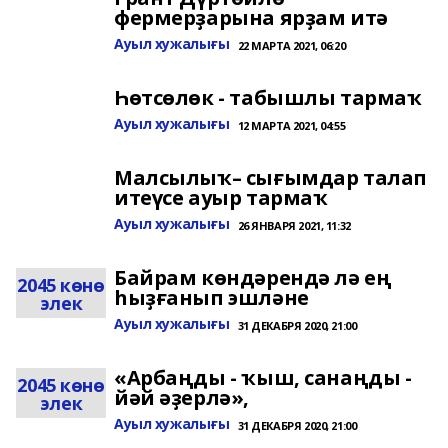
фермерҙарына ярҙам итә
Ауыл хужалығы
22 МАРТА 2021, 06:20
Һөтсөлөк - табышлы тармаҡ
Ауыл хужалығы
12 МАРТА 2021, 04:55
Малсылыҡ– сығымдар талап
итеүсе ауыр тармаҡ
Ауыл хужалығы
26 ЯНВАРЯ 2021, 11:32
Байрам көндәрендә лә ең
2045 көнө
һыҙғанып эшләне
элек
Ауыл хужалығы
31 ДЕКАБРЯ 2020, 21:00
«Арбаңды - ҡыш, санаңды -
2045 көнө
йәй әҙерлә»,
элек
Ауыл хужалығы
31 ДЕКАБРЯ 2020, 21:00