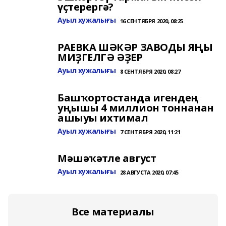
үҫтерергә?
Ауыл хужалығы
16 СЕНТЯБРЯ 2020, 08:25
РАЕВКА ШӘКӘР ЗАВОДЫ ЯҢЫ
МИҘГЕЛГӘ ӘҘЕР
Ауыл хужалығы
8 СЕНТЯБРЯ 2020, 08:27
Башҡортостанда игендең
уңышы 4 миллион тоннанан
ашыуы ихтимал
Ауыл хужалығы
7 СЕНТЯБРЯ 2020, 11:21
Мәшәҡәтле август
Ауыл хужалығы
28 АВГУСТА 2020, 07:45
Все материалы