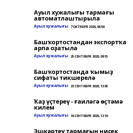
Ауыл хужалығы тармағы
автоматлаштырыла
Ауыл хужалығы
7 ОКТЯБРЯ 2020, 06:50
Башҡортостандан экспортҡа
арпа оҙатыла
Ауыл хужалығы
25 СЕНТЯБРЯ 2020, 09:15
Башҡортостанда ҡымыҙ
сифаты тикшерелә
Ауыл хужалығы
23 СЕНТЯБРЯ 2020, 13:05
Ҡаҙ үҫтереү - ғаиләгә өҫтәмә
килем
Ауыл хужалығы
16 СЕНТЯБРЯ 2020, 12:10
Эшкәртеү тармағын нисек