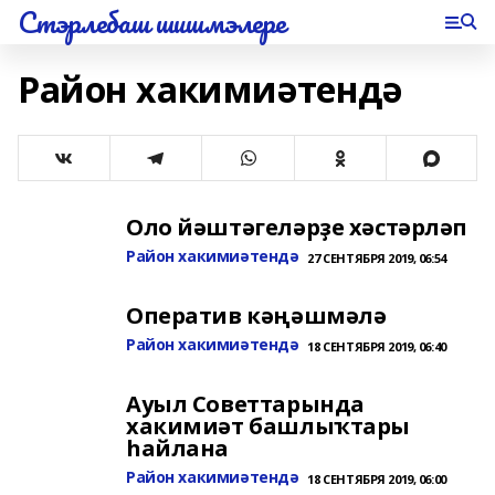
Стэрлебаш шишмэлере
Район хакимиәтендә
Оло йәштәгеләрҙе хәстәрләп
Район хакимиәтендә
27 СЕНТЯБРЯ 2019, 06:54
Оператив кәңәшмәлә
Район хакимиәтендә
18 СЕНТЯБРЯ 2019, 06:40
Ауыл Советтарында
хакимиәт башлыҡтары
һайлана
Район хакимиәтендә
18 СЕНТЯБРЯ 2019, 06:00