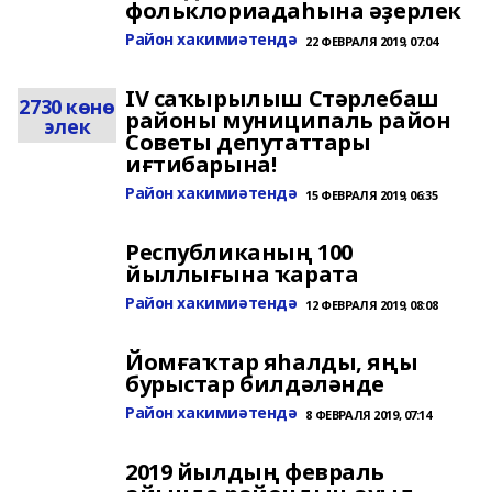
фольклориадаһына әҙерлек
Район хакимиәтендә
22 ФЕВРАЛЯ 2019, 07:04
IV саҡырылыш Стәрлебаш
2730 көнө
районы муниципаль район
элек
Советы депутаттары
иғтибарына!
Район хакимиәтендә
15 ФЕВРАЛЯ 2019, 06:35
Республиканың 100
йыллығына ҡарата
Район хакимиәтендә
12 ФЕВРАЛЯ 2019, 08:08
Йомғаҡтар яһалды, яңы
бурыстар билдәләнде
Район хакимиәтендә
8 ФЕВРАЛЯ 2019, 07:14
2019 йылдың февраль