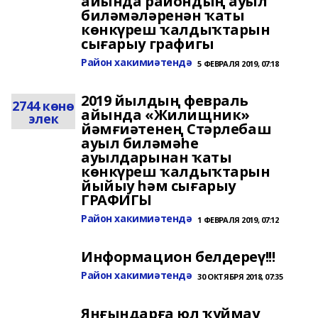
айында райондың ауыл
биләмәләренән ҡаты
көнкүреш ҡалдыҡтарын
сығарыу графигы
Район хакимиәтендә
5 ФЕВРАЛЯ 2019, 07:18
2019 йылдың февраль
2744 көнө
айында «Жилищник»
элек
йәмғиәтенең Стәрлебаш
ауыл биләмәһе
ауылдарынан ҡаты
көнкүреш ҡалдыҡтарын
йыйыу һәм сығарыу
ГРАФИГЫ
Район хакимиәтендә
1 ФЕВРАЛЯ 2019, 07:12
Информацион белдереү!!!
Район хакимиәтендә
30 ОКТЯБРЯ 2018, 07:35
Янғындарға юл ҡуймау