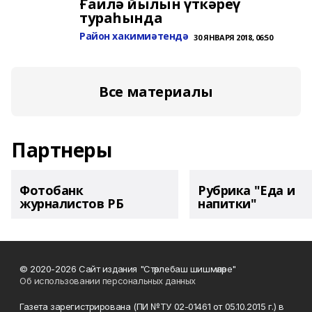
Ғаилә йылын үткәреү
тураһында
Район хакимиәтендә
30 ЯНВАРЯ 2018, 06:50
Все материалы
Партнеры
Фотобанк
Рубрика "Еда и
журналистов РБ
напитки"
© 2020-2026 Сайт издания "Стәрлебаш шишмәләре"
Об использовании персональных данных
Газета зарегистрирована (ПИ №ТУ 02-01461 от 05.10.2015 г.) в