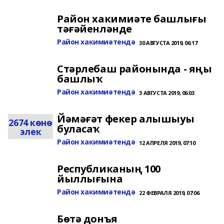
Район хакимиәте башлығы
тәғәйенләнде
Район хакимиәтендә
30 АВГУСТА 2019, 06:17
Стәрлебаш районында - яңы
башлыҡ
Район хакимиәтендә
3 АВГУСТА 2019, 06:03
Йәмәғәт фекер алышыуы
2674 көнө
буласаҡ
элек
Район хакимиәтендә
12 АПРЕЛЯ 2019, 07:10
Республиканың 100
йыллығына
Район хакимиәтендә
22 ФЕВРАЛЯ 2019, 07:06
Бөтә донъя