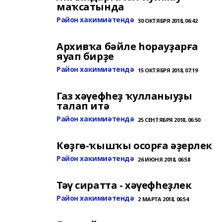
маҡсатында
Район хакимиәтендә
30 ОКТЯБРЯ 2018, 06:42
Архивҡа бәйле һорауҙарға
яуап бирҙе
Район хакимиәтендә
15 ОКТЯБРЯ 2018, 07:19
Газ хәүефһеҙ ҡулланыуҙы
талап итә
Район хакимиәтендә
25 СЕНТЯБРЯ 2018, 06:50
Көҙгө-ҡышҡы осорға әҙерлек
Район хакимиәтендә
26 ИЮНЯ 2018, 06:58
Тәү сиратта - хәүефһеҙлек
Район хакимиәтендә
2 МАРТА 2018, 06:54