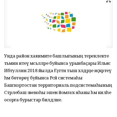
Унда район хакимиәте башлығының тереклекте
тәьмин итеү мәсьәләләре буйынса урынбаҫары Ильяс
Ибәтуллин 2018 йылда Ғәҙәттән тыш хәлдәрҙе иҫкәртеү
һәм бөтөрөү буйынса Рәсәй системаһы
Башҡортостан территориаль подсистемаһының
Стәрлебаш звеноһы эшенә йомғаҡ яһаны һәм киләһе
осорға бурыстар билдәләне.