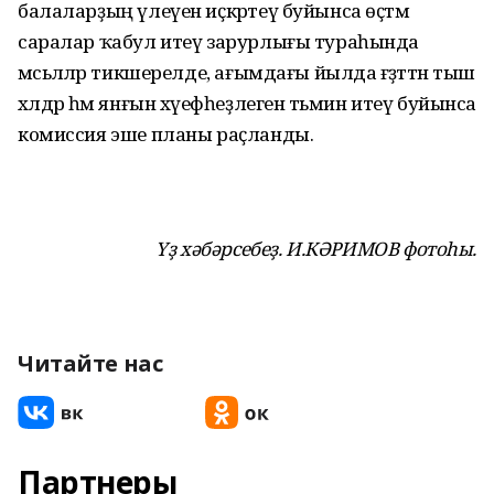
балаларҙың үлеүен иҫкәртеү буйынса өҫтәмә
саралар ҡабул итеү зарурлығы тураһында
мәсьәләләр тикшерелде, ағымдағы йылда ғәҙәттән тыш
хәлдәр һәм янғын хәүефһеҙлеген тәьмин итеү буйынса
комиссия эше планы раҫланды.
Үҙ хәбәрсебеҙ. И.КӘРИМОВ фотоһы.
Читайте нас
Партнеры