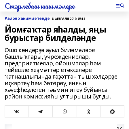
Стэрлебаш шишмэлере
Район хакимиәтендә
8 ФЕВРАЛЯ 2019, 07:14
Йомғаҡтар яһалды, яңы
бурыстар билдәләнде
Ошо көндәрҙә ауыл биләмәләре
башлыҡтары, учреждениелар,
предприятиелар, ойошмалар һәм
тейешле хеҙмәттәр етәкселәре
ҡатнашлығында ғәҙәттән тыш хәлдәрҙе
иҫкәртеү һәм бөтөрөү, янғын
хәүефһеҙлеген тәьмин итеү буйынса
район комиссияһы ултырышы булды.