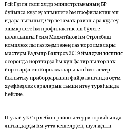
Рәсәй Ғәҙәттән тыш хәлдәр министрлығының БР
буйынса күҙәтеү эшмәкәлеге һәм профилактик эш
идаралығының Стәрлетамаҡ район-ара күҙәтеү
эшмәкәрлеге һәм профилактик эш бүлеге
начальнигы Рәсим Мөхәмәтйәнов һәм Стәрлебаш
комплекслы газ хеҙмәтенең газ ҡоролмалары
мастеры Радмир Бакиров 2019 йылдың ҡышҡы
осоронда йорттарҙа һәм күп фатирлы торлаҡ
йорттарҙа газ ҡоролмаларынан һәм электр
йылытыу приборҙарынан файҙаланғанда өҫтәмә
хәүефһеҙлек сараларын тәьмин итеү тураһында
һөйләне.
Шулай уҡ Стәрлебаш районы территорияһында
янғындарҙы һәм утта кешеләрҙең, шул иҫәптән