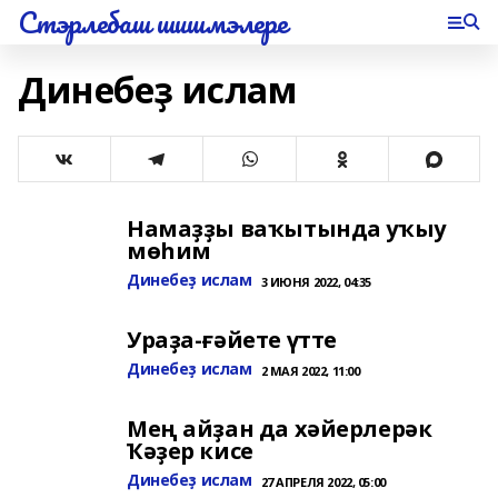
Стэрлебаш шишмэлере
Динебеҙ ислам
Намаҙҙы ваҡытында уҡыу
мөһим
Динебеҙ ислам
3 ИЮНЯ 2022, 04:35
Ураҙа-ғәйете үтте
Динебеҙ ислам
2 МАЯ 2022, 11:00
Мең айҙан да хәйерлерәк
Ҡәҙер кисе
Динебеҙ ислам
27 АПРЕЛЯ 2022, 05:00