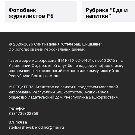
Фотобанк
Рубрика "Еда и
журналистов РБ
напитки"
© 2020-2026 Сайт издания "Стәрлебаш шишмәләре"
Об использовании персональных данных
Газета зарегистрирована (ПИ №ТУ 02-01461 от 05.10.2015 г.) в
Управлении Федеральной службы по надзору в сфере связи,
информационных технологий и массовых коммуникаций по
Республике Башкортостан.
УЧРЕДИТЕЛИ: Агентство по печати и средствам массовой
информации Республики Башкортостан, Акционерное
общество Издательский дом «Республика Башкортостан».
Телефон
8 (34739) 22356
Эл. почта
sterlibashevskierodniki@mail.ru