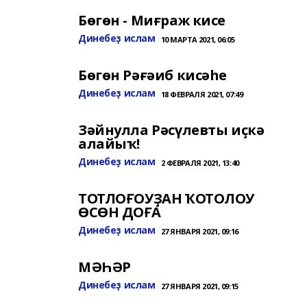
Бөгөн - Миғраж кисе
Динебеҙ ислам
10 МАРТА 2021, 06:05
Бөгөн Рәғәиб кисәһе
Динебеҙ ислам
18 ФЕВРАЛЯ 2021, 07:49
Зәйнулла Рәсүлевты иҫкә
алайыҡ!
Динебеҙ ислам
2 ФЕВРАЛЯ 2021, 13:40
ТОТЛОҒОУҘАН ҠОТОЛОУ
ӨСӨН ДОҒА
Динебеҙ ислам
27 ЯНВАРЯ 2021, 09:16
МӘҺӘР
Динебеҙ ислам
27 ЯНВАРЯ 2021, 09:15