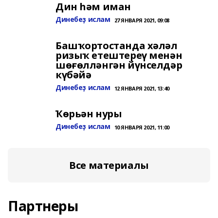
Дин һәм иман
Динебеҙ ислам
27 ЯНВАРЯ 2021, 09:08
Башҡортостанда хәләл
ризыҡ етештереү менән
шөғөлләнгән йүнселдәр
күбәйә
Динебеҙ ислам
12 ЯНВАРЯ 2021, 13:40
Ҡөрьән нуры
Динебеҙ ислам
10 ЯНВАРЯ 2021, 11:00
Все материалы
Партнеры