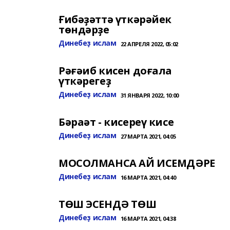
Ғибәҙәттә үткәрәйек
төндәрҙе
Динебеҙ ислам
22 АПРЕЛЯ 2022, 05:02
Рәғәиб кисен доғала
үткәрегеҙ
Динебеҙ ислам
31 ЯНВАРЯ 2022, 10:00
Бәраәт - кисереү кисе
Динебеҙ ислам
27 МАРТА 2021, 04:05
МОСОЛМАНСА АЙ ИСЕМДӘРЕ
Динебеҙ ислам
16 МАРТА 2021, 04:40
ТӨШ ЭСЕНДӘ ТӨШ
Динебеҙ ислам
16 МАРТА 2021, 04:38