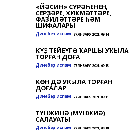
«ЙӘСИН» СҮРӘҺЕНЕҢ
СЕРҘӘРЕ, ХИКМӘТТӘРЕ,
ФАЗИЛӘТТӘРЕ ҺӘМ
ШИФАЛАРЫ
Динебеҙ ислам
27 ЯНВАРЯ 2021, 09:14
КҮҘ ТЕЙЕҮГӘ ҠАРШЫ УҠЫЛА
ТОРҒАН ДОҒА
Динебеҙ ислам
27 ЯНВАРЯ 2021, 09:13
КӨН ДӘ УҠЫЛА ТОРҒАН
ДОҒАЛАР
Динебеҙ ислам
27 ЯНВАРЯ 2021, 09:11
ТҮНЖИНӘ (МҮНЖИӘ)
САЛАУАТЫ
Динебеҙ ислам
27 ЯНВАРЯ 2021, 09:10