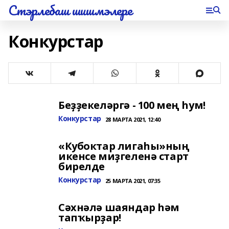
Стэрлебаш шишмэлере
Конкурстар
Беҙҙекеләргә - 100 мең һум!
Конкурстар
28 МАРТА 2021, 12:40
«Кубоктар лигаһы»ның
икенсе миҙгеленә старт
бирелде
Конкурстар
25 МАРТА 2021, 07:35
Сәхнәлә шаяндар һәм
тапҡырҙар!