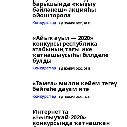
барышында «ҡыҙыу
бәйләнеш» акцияһы
ойошторола
Конкурстар
2 ДЕКАБРЯ 2020, 10:13
«Айыҡ ауыл — 2020»
конкурсы республика
этабының тағы ике
ҡатнашыусыһы билдәле
булды
Конкурстар
1 ДЕКАБРЯ 2020, 06:45
«Тамға» милли кейем тегеү
бәйгеһе дауам итә
Конкурстар
1 ДЕКАБРЯ 2020, 06:35
Интернетта
«Һылыуҡай-2020»
конкурсында ҡатнашҡан