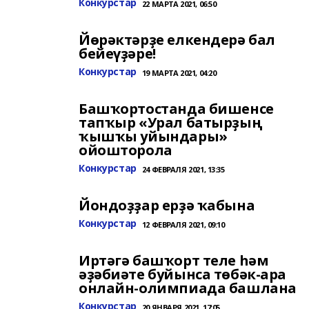
Конкурстар
22 МАРТА 2021, 06:50
Йөрәктәрҙе елкендерә бал
бейеүҙәре!
Конкурстар
19 МАРТА 2021, 04:20
Башҡортостанда бишенсе
тапҡыр «Урал батырҙың
ҡышҡы уйындары»
ойошторола
Конкурстар
24 ФЕВРАЛЯ 2021, 13:35
Йондоҙҙар ерҙә ҡабына
Конкурстар
12 ФЕВРАЛЯ 2021, 09:10
Иртәгә башҡорт теле һәм
әҙәбиәте буйынса төбәк-ара
онлайн-олимпиада башлана
Конкурстар
20 ЯНВАРЯ 2021, 17:05