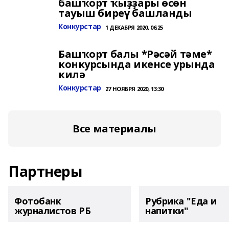
башҡорт ҡыҙҙары өсөн
тауыш биреү башланды
Конкурстар
1 ДЕКАБРЯ 2020, 06:25
Башҡорт балы *Рәсәй тәме*
конкурсында икенсе урында
килә
Конкурстар
27 НОЯБРЯ 2020, 13:30
Все материалы
Партнеры
Фотобанк
Рубрика "Еда и
журналистов РБ
напитки"