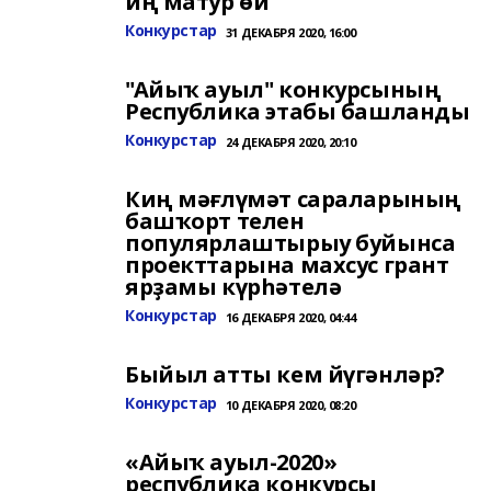
иң матур өй"
Конкурстар
31 ДЕКАБРЯ 2020, 16:00
"Айыҡ ауыл" конкурсының
Республика этабы башланды
Конкурстар
24 ДЕКАБРЯ 2020, 20:10
Киң мәғлүмәт сараларының
башҡорт телен
популярлаштырыу буйынса
проекттарына махсус грант
ярҙамы күрһәтелә
Конкурстар
16 ДЕКАБРЯ 2020, 04:44
Быйыл атты кем йүгәнләр?
Конкурстар
10 ДЕКАБРЯ 2020, 08:20
«Айыҡ ауыл-2020»
республика конкурсы