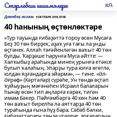
Стэрлебаш шишмэлере
Динебеҙ ислам
9 ОКТЯБРЯ 2019, 07:00
40 һанының өҫтөнлөктәре
«Тур тауында ғибәҙәттә тороу өсөн Мусаға
Беҙ 30 төн бирҙек, аҙаҡ уға тағы ла унды
өҫтәнек. Аллаһ тәғәйенләгән ваҡыт 40 төн
булды. Ҡәрҙәше Һарунға Муса әйтте: —
Халҡыбыҙ араһында минең урынға етәксе
булып ҡалаһың. Уларҙы тура юлға өгөтлә,
юлдан яҙғандарға эйәрмә», — тине. «Әл-
Әғрәф» (Кәртәләр) сүрәһе, Ун төндө өҫтәп
ҡуйыуҙың мәғәнәһен Исраил балаларын
һынау өсөн тип аңларға кәрәк, тигән
имам Бәкер. Пәйғәмбәргә 40 көн һәм 40
төн ваҡыт бирелһә лә аяттарҙа 40 төн
тураһында ғына һүҙ бара. Сәбәб бәлки,
ғибәҙәттәрҙең төндә үтәлеүе, доғаларҙың