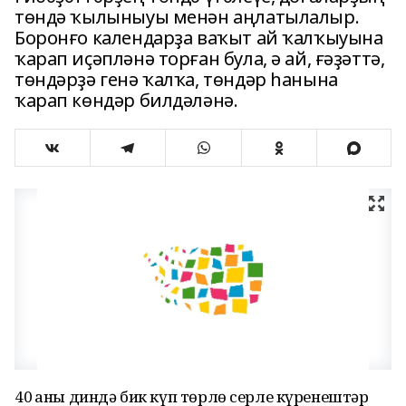
төндә ҡылыныуы менән аңлатылалыр.
Боронғо календарҙа ваҡыт ай ҡалҡыуына
ҡарап иҫәпләнә торған була, ә ай, ғәҙәттә,
төндәрҙә генә ҡалҡа, төндәр һанына
ҡарап көндәр билдәләнә.
40 һаны диндә бик күп төрлө серле күренештәр