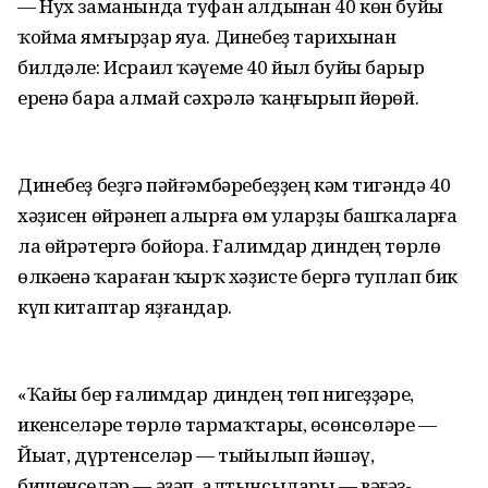
— Нух заманында туфан алдынан 40 көн буйы
ҡойма ямғырҙар яуа. Динебеҙ тарихынан
билдәле: Исраил ҡәүеме 40 йыл буйы барыр
еренә бара алмай сәхрәлә ҡаңғырып йөрөй.
Динебеҙ беҙгә пәйғәмбәребеҙҙең кәм тигәндә 40
хәҙисен өйрәнеп алырға һөм уларҙы башҡаларға
ла өйрәтергә бойора. Ғалимдар диндең төрлө
өлкәһенә ҡараған ҡырҡ хәҙисте бергә туплап бик
күп китаптар яҙғандар.
«Ҡайһы бер ғалимдар диндең төп нигеҙҙәре,
икенселәре төрлө тармаҡтары, өсөнсөләре —
Йыһат, дүртенселәр — тыйылып йәшәү,
бишенселәр — әҙәп, алтынсылары — вәғәз-