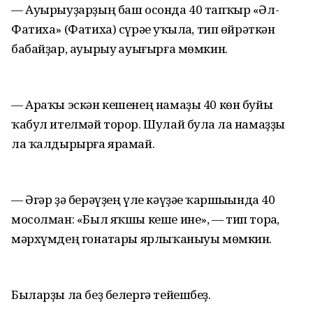
— Ауырыуҙарҙың баш осонда 40 тапҡыр «Әл-
Фатиха» (Фатиха) сүрәһе уҡылһа, тип өйрәткән
бабайҙар, ауырыу һауығырға мөмкин.
— Араҡы эскән кешенең намаҙы 40 көн буйы
ҡабул ителмәй торор. Шулай булһа ла намаҙҙы
ла ҡалдырырға ярамай.
— Әгәр ҙә берәүҙең үле кәүҙәһе ҡаршыһында 40
мосолман: «Был яҡшы кеше ине», — тип торһа,
мәрхүмдең гонаһтары ярлыҡаныуы мөмкин.
Быларҙы ла беҙ белергә тейешбеҙ.