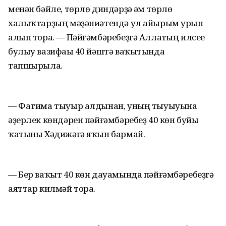
менән бәйле, төрлө диндәрҙә һәм төрлө
халыҡтарҙың мәҙәниәтендә ул айырым урын
алып тора. — Пәйғәмбәребеҙгә Аллаһтың илсеһе
булыу вазифаһы 40 йәштә ваҡытында
тапшырыла.
— Фатима тыуыр алдынан, уның тыуыуына
әҙерлек көндәрен пәйғәмбәребеҙ 40 көн буйы
ҡатыны Хәдижәгә яҡын бармай.
— Бер ваҡыт 40 көн дауамында пәйғәмбәребеҙгә
аяттар килмәй тора.