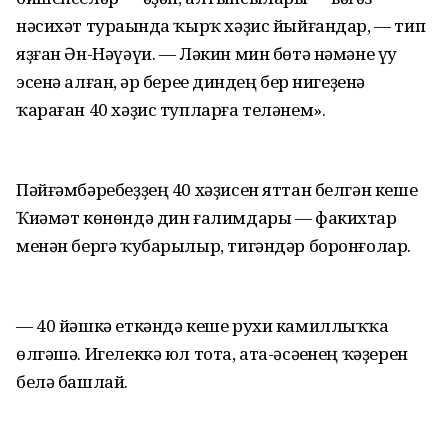
нәсихәт тураһында ҡырҡ хәҙис йыйғандар, — тип
яҙған Ән-Нәүәүи. — Ләкин мин бөтә нәмәне үу
эсенә алған, һәр береһе диндең бер нигеҙенә
ҡараған 40 хәҙис тупларға теләнем».
Пәйғәмбәребеҙҙең 40 хәҙисен яттан белгән кеше
Ҡиәмәт көнөндә дин ғалимдары — факихтар
менән бергә ҡубарылыр, тигәндәр боронғолар.
— 40 йәшкә еткәндә кеше рухи камиллыҡҡа
өлгәшә. Игелеккә юл тота, ата-әсәһенең ҡәҙерен
белә башлай.