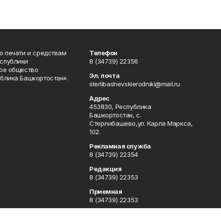
о печати и средствам
Телефон
спублики
8 (34739) 22356
ое общество
Эл. почта
блика Башкортостан».
sterlibashevskierodniki@mail.ru
Адрес
453830, Республика
Башкортостан, c.
Стерлибашево,ул. Карла Маркса,
102.
Рекламная служба
8 (34739) 22354
Редакция
8 (34739) 22353
Приемная
8 (34739) 22353
Сотрудничество