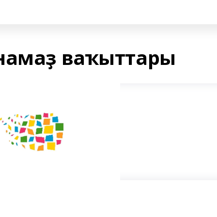
намаҙ ваҡыттары