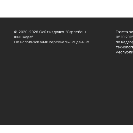
© 2020-2026 Сайт издания "Стәрлебаш
Газета з
шишмәләре"
05.10.20
Об использовании персональных данных
по надзо
технолог
Республи