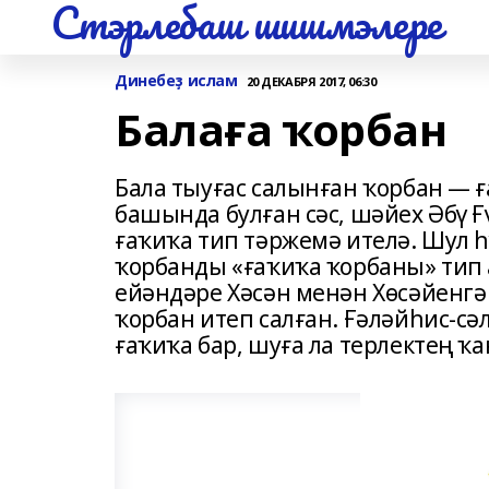
Стэрлебаш шишмэлере
Динебеҙ ислам
20 ДЕКАБРЯ 2017, 06:30
Балаға ҡорбан
Бала тыуғас салынған ҡорбан — 
башында булған сәс, шәйех Әбү Ғ
ғаҡиҡа тип тәржемә ителә. Шул һ
ҡорбанды «ғаҡиҡа ҡорбаны» тип 
ейәндәре Хәсән менән Хөсәйенгә
ҡорбан итеп салған. Ғәләйһис-сә
ғаҡиҡа бар, шуға ла терлектең ҡ