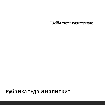
"Әбйәлил" гәзитенән.
Рубрика "Еда и напитки"