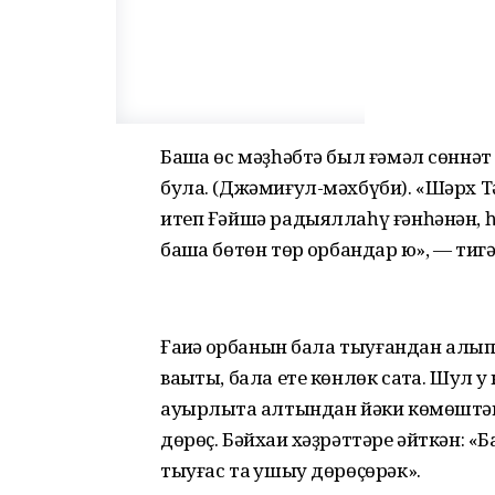
Башҡа өс мәҙһәбтә был ғәмәл сөннәт
була. (Джәмиғул-мәхбүби). «Шәрх Т
итеп Ғәйшә радыяллаһү ғәнһәнән, һ
башҡа бөтөн төр ҡорбандар юҡ», — тигә
Ғаҡиҡә ҡорбанын бала тыуғандан алы
ваҡыты, бала ете көнлөк саҡта. Шул
ауырлыҡта алтындан йәки көмөштән с
дөрөҫ. Бәйхаҡи хәҙрәттәре әйткән: «Б
тыуғас та ҡушыу дөрөҫөрәк».