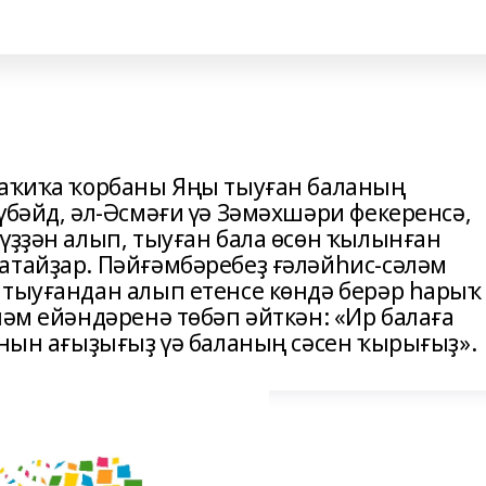
ғаҡиҡа ҡорбаны Яңы тыуған баланың
үбәйд, әл-Әсмәғи үә Зәмәхшәри фекеренсә,
үҙҙән алып, тыуған бала өсөн ҡылынған
атайҙар. Пәйғәмбәребеҙ ғәләйһис-сәләм
 тыуғандан алып етенсе көндә берәр һарыҡ
ләм ейәндәренә төбәп әйткән: «Ир балаға
анын ағыҙығыҙ үә баланың сәсен ҡырығыҙ».