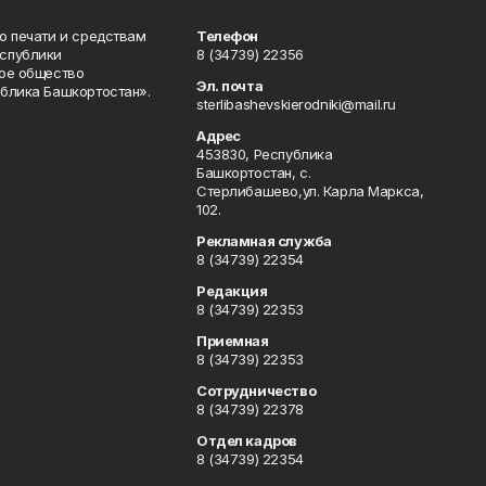
о печати и средствам
Телефон
спублики
8 (34739) 22356
ое общество
Эл. почта
блика Башкортостан».
sterlibashevskierodniki@mail.ru
Адрес
453830, Республика
Башкортостан, c.
Стерлибашево,ул. Карла Маркса,
102.
Рекламная служба
8 (34739) 22354
Редакция
8 (34739) 22353
Приемная
8 (34739) 22353
Сотрудничество
8 (34739) 22378
Отдел кадров
8 (34739) 22354