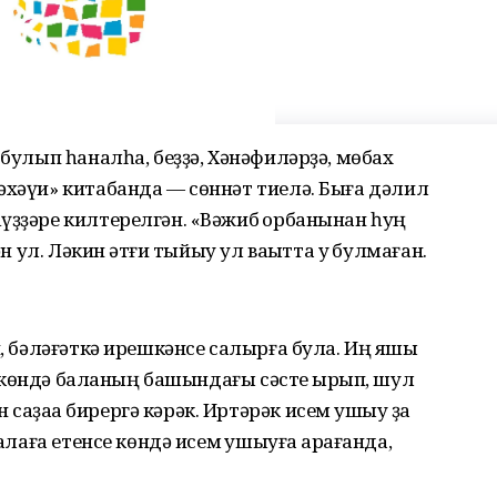
 булып һаналһа, беҙҙә, Хәнәфиләрҙә, мөбах
әхәүи» китабанда — сөннәт тиелә. Быға дәлил
үҙҙәре килтерелгән. «Вәжиб ҡорбанынан һуң
н ул. Ләкин ҡәтғи тыйыу ул ваҡытта уҡ булмаған.
п, бәләғәткә ирешкәнсе салырға була. Иң яҡшы
 уҡ көндә баланың башындағы сәсте ҡырып, шул
аҙаҡа бирергә кәрәк. Иртәрәк исем ҡушыу ҙа
алаға етенсе көндә исем ҡушыуға ҡарағанда,