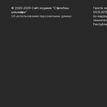
© 2020-2026 Сайт издания "Стәрлебаш
Газета з
шишмәләре"
05.10.20
Об использовании персональных данных
по надзо
технолог
Республи