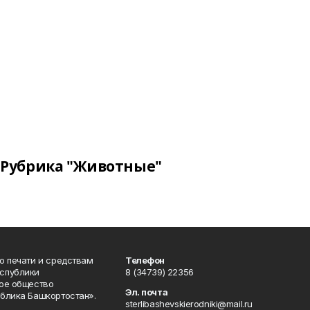
Рубрика "Животные"
о печати и средствам
Телефон
спублики
8 (34739) 22356
ое общество
Эл. почта
блика Башкортостан».
sterlibashevskierodniki@mail.ru