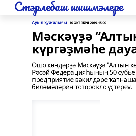
Стэрлебаш шишмэлере
Ауыл хужалығы
10 ОКТЯБРЯ 2019, 15:00
Мәскәүҙә “Алтын
күргәҙмәһе дау
Ошо көндәрҙә Мәскәүҙә "Алтын кө
Рәсәй Федерацияһының 50 субье
предприятие вәкилдәре ҡатнаша
биләмәләрен тотороҡло үҫтереү.