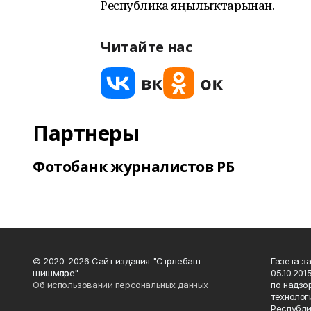
Республика яңылыҡтарынан.
Читайте нас
Партнеры
Фотобанк журналистов РБ
© 2020-2026 Сайт издания "Стәрлебаш
Газета з
шишмәләре"
05.10.20
Об использовании персональных данных
по надзо
технолог
Республи