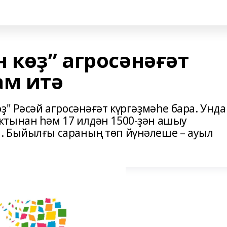
 көҙ” агросәнәғәт
ам итә
ҙ" Рәсәй агросәнәғәт күргәҙмәһе бара. Унда
ктынан һәм 17 илдән 1500-ҙән ашыу
. Быйылғы сараның төп йүнәлеше – ауыл