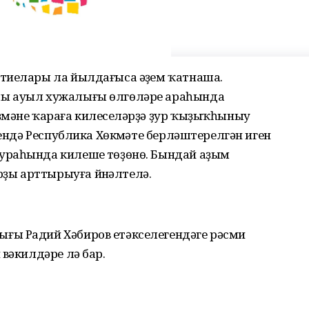
тиелары ла йылдағыса әүҙем ҡатнаша.
лы ауыл хужалығы өлгөләре араһында
ҙмәне ҡараға килеүселәрҙә ҙур ҡыҙыҡһыныу
рендә Республика Хөкүмәте берләштерелгән иген
ураһында килешеү төҙөнө. Бындай аҙым
ы арттырыуға йүнәлтелә.
ғы Радий Хәбиров етәкселегендәге рәсми
 вәкилдәре лә бар.