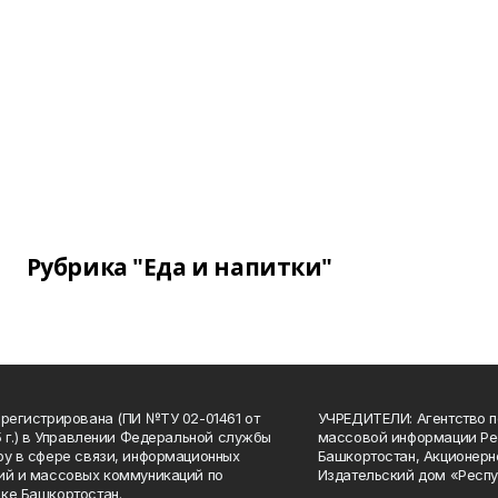
Рубрика "Еда и напитки"
арегистрирована (ПИ №ТУ 02-01461 от
УЧРЕДИТЕЛИ: Агентство п
15 г.) в Управлении Федеральной службы
массовой информации Ре
ру в сфере связи, информационных
Башкортостан, Акционерн
ий и массовых коммуникаций по
Издательский дом «Респу
ке Башкортостан.