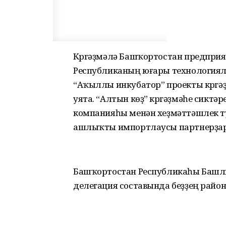
Күргәҙмәлә Башҡортостан предприя
Республиканың юғары технология
“Аҡыллы инкубатор” проекты күргә
уята. “Алтын көҙ” күргәҙмәһе сиктә
компанияһы менән хеҙмәттәшлек т
ашлыҡты импортлаусы партнерҙарҙ
Башҡортостан Республикаһы Башлы
делегация составында беҙҙең район