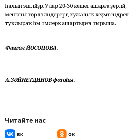
һалып эшләйҙәр. Улар 20-30 кешегә ашарға әҙерләй,
менюны төрлөләндерергә, хужалыҡ хеҙмәтсәндәрен
туҡлыраҡ һәм тәмлерәк ашартырға тырыша.
Фаягөл ЙОСОПОВА.
А.ЗӘЙНЕТДИНОВ фотоһы.
Читайте нас