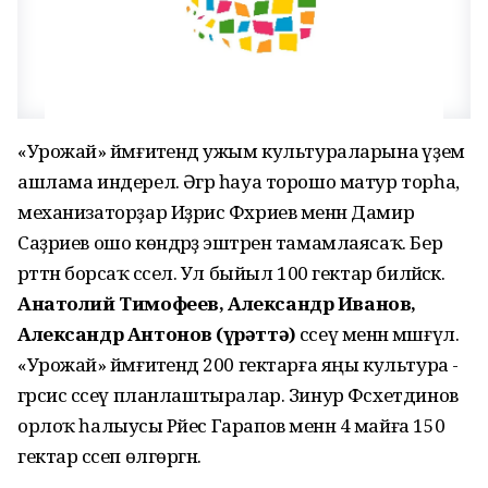
«Урожай» йәмғиәтендә ужым культураларына әүҙем
ашлама индерелә. Әгәр һауа торошо матур торһа,
механизаторҙар Иҙрис Фәхриев менән Дамир
Саҙриев ошо көндәрҙә эштәрен тамамлаясаҡ. Бер
рәттән борсаҡ сәселә. Ул быйыл 100 гектар биләйәсәк.
Анатолий Тимофеев, Александр Иванов,
Александр Антонов (һүрәттә)
сәсеү менән мәшғүл.
«Урожай» йәмғиәтендә 200 гектарға яңы культура -
гәрсис сәсеү планлаштыралар. Зинур Фәсхетдинов
орлоҡ һалыусы Рәйес Гарапов менән 4 майға 150
гектар сәсеп өлгөргән.