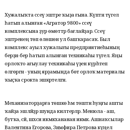
Хужалыҡта сәсеү эштәре ҡыҙа ғына. Күптән түгел
һатып алынған «Агратор 9800» сәсеү
комплексына ҙур өмөттәр бағлайҙар. Сәсеү
эштәренең төп өлөшөн ул башҡарасаҡ. Был
комплекс ауыл хужалығы предприятиеһының
берҙән-бер һатып алынған техникаһы түгел. Яңы
орлоҡто ағыулау техникаһы үҙен күрһәтеп
өлгөргән - уның ярҙамында бөтә орлоҡ материалы
ҡыҫҡа срокта эшкәртелгән.
Механизаторҙарға төшкө һәм төштән һуңғы ашты
ҡайҙа эшләйҙәр шунда килтерәләр. Менюла - аш,
бутҡа, сәй, шәхси икмәкхананан икмәк. Ашнаҡсылар
Валентина Егорова, Зимфира Петрова күңел