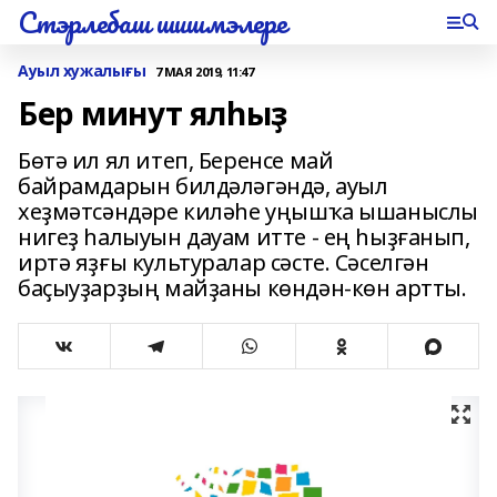
Стэрлебаш шишмэлере
Ауыл хужалығы
7 МАЯ 2019, 11:47
Бер минут ялһыҙ
Бөтә ил ял итеп, Беренсе май
байрамдарын билдәләгәндә, ауыл
хеҙмәтсәндәре киләһе уңышҡа ышаныслы
нигеҙ һалыуын дауам итте - ең һыҙғанып,
иртә яҙғы культуралар сәсте. Сәселгән
баҫыуҙарҙың майҙаны көндән-көн артты.