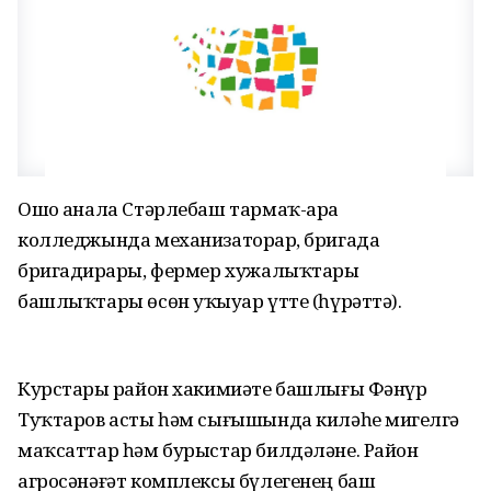
Ошо аҙнала Стәрлебаш тармаҡ-ара
колледжында механизаторҙар, бригада
бригадирҙары, фермер хужалыҡтары
башлыҡтары өсөн уҡыуҙар үтте (һүрәттә).
Курстарҙы район хакимиәте башлығы Фәнүр
Туҡтаров асты һәм сығышында киләһе миҙгелгә
маҡсаттар һәм бурыстар билдәләне. Район
агросәнәғәт комплексы бүлегенең баш