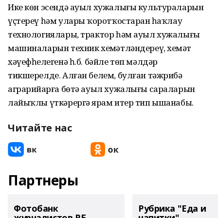
Ике көн эсендә ауыл хужалығы культураларын
үҫтереү һәм уларҙы ҡоротҡостарҙан һаҡлау
технологиялары, трактор һәм ауыл хужалығы
машиналарын техник хеҙмәтләндереү, хеҙмәт
хәүефһеҙлегенә һ.б. бәйле төп мәлдәр
тикшерелде. Алған белем, булған тәжрибә
аграрийҙарға бөтә ауыл хужалығы сараларын
лайыҡлы үткәрергә ярҙам итер тип ышанабыҙ.
Читайте нас
Партнеры
Фотобанк
Рубрика "Еда и
журналистов РБ
напитки"