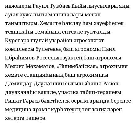
инженеры Рауил Туҡбаев йыйылыусыларҙы яңы
ауыл хужалығы машиналары менән
таныштырҙы. Хеҙмәтте һаҡлау һәм хәүефһеҙлек
техникаһы темаһына ентекле туҡталды.
Курстарҙа шулай уҡ район агросәнәғәт
комплексы бүлегенең баш агрономы Наил
Ибраһимов, Россельхозүҙәктең баш агрономы
Мөҙәрис Мөхәмәтов, «Ишимбайская» агрохимия
хеҙмәте станцияһының баш агрохимигы
Даминдар Дәүләтшин сығыш яһаны. Район
дауаханаһы вәкиле, участка табип-терапевы
Ришат Гәрәев бәхетһеҙлек осраҡтарында беренсе
медицина ярҙамы күрһәтеүҙең төп ҡағиҙәләрен
хәтергә төшөрҙө.