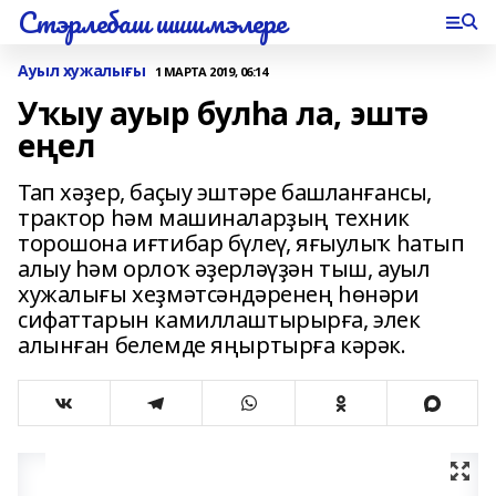
Стэрлебаш шишмэлере
Ауыл хужалығы
1 МАРТА 2019, 06:14
Уҡыу ауыр булһа ла, эштә
еңел
Тап хәҙер, баҫыу эштәре башланғансы,
трактор һәм машиналарҙың техник
торошона иғтибар бүлеү, яғыулыҡ һатып
алыу һәм орлоҡ әҙерләүҙән тыш, ауыл
хужалығы хеҙмәтсәндәренең һөнәри
сифаттарын камиллаштырырға, элек
алынған белемде яңыртырға кәрәк.