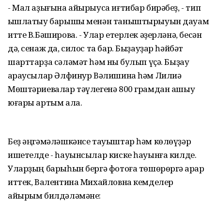
- Мал аҙығына айырыуса иғтибар бирәбеҙ, - тип
ҡышлатыу барышы менән таныштырыуын дауам
итте В.Бәширова. - Улар етерлек әҙерләнә, бесән
дә, сенаж да, силос та бар. Быҙауҙар һәйбәт
шарттарҙа сәләмәт һәм ныҡ булып үҫә. Быҙау
ҡараусылар Әлфинур Вәлишина һәм Лилиә
Мөштәриевалар тәүлегенә 800 грамдан ашыу
юғары артым ала.
Беҙ әңгәмәләшкәнсе тауыштар һәм көлөүҙәр
ишетелде - һауынсылар киске һауынға килде.
Уларҙың барыһын бергә фотоға төшөрөргә ҡарар
иттек, Валентина Михайловна кемделер
айырым билдәләмәне: