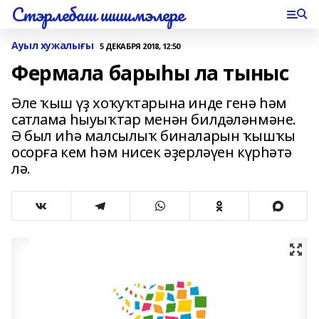
Стэрлебаш шишмэлере
Ауыл хужалығы
5 ДЕКАБРЯ 2018, 12:50
Фермала барыһы ла тыныс
Әле ҡыш үҙ хоҡуҡтарына инде генә һәм
сатлама һыуыҡтар менән билдәләнмәне.
Ә был иһә малсылыҡ биналарын ҡышҡы
осорға кем һәм нисек әҙерләүен күрһәтә
лә.