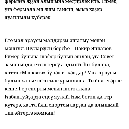
фермаға яҙҙан алып ҡына мөдирлек итә. Тимәк,
уға фермала эш яҡшы таныш, әммә хәҙер
яуаплылыҡ күберәк.
Ете мал ҡараусы малдарҙы ашатыу менән
мәшғүл. Шуларҙың береһе - Шакир Яппаров.
Ғүмер буйына шофер булып эшләй, уға Совет
заманында, етештереү алдынғыһы булараҡ,
хатта «Москвич» бүләк иткәндәр! Мал ҡараусы
булып хаҡлы ялға сыҡҡас урынлаша. Тыйнаҡ, егәрле
кеше. Гер спорты менән шөғөлләнә,
Һабантуйҙарҙа еңеү яулай. Һәм бөгөн дә, гер
күтәрә, хатта йәш спортсыларҙан да ҡалышмай
тип әйтергә мөмкин!