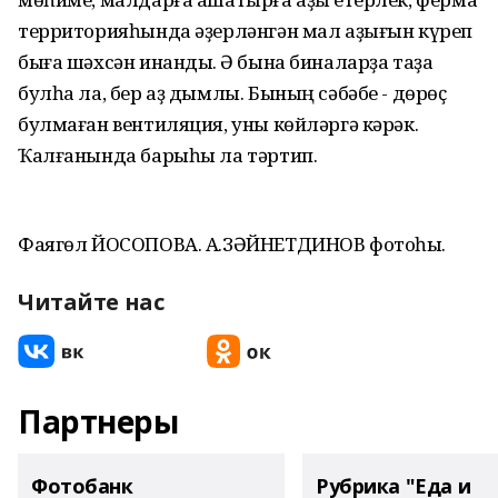
территорияһында әҙерләнгән мал аҙығын күреп
быға шәхсән инандыҡ. Ә бына биналарҙа таҙа
булһа ла, бер аҙ дымлы. Бының сәбәбе - дөрөҫ
булмаған вентиляция, уны көйләргә кәрәк.
Ҡалғанында барыһы ла тәртип.
Фаягөл ЙОСОПОВА. А.ЗӘЙНЕТДИНОВ фотоһы.
Читайте нас
Партнеры
Фотобанк
Рубрика "Еда и