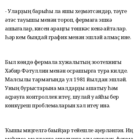
- Уларҙың барыһы ла яҡшы хеҙмәтсәндәр, тәүге
әтәс тауышы менән тороп, фермаға эшкә
ашығалар, кисен ҡараңғы төшкәс кенә ҡайталар.
Һәр кем бындай график менән эшләй алмаҫ ине.
Был көндө фермала хужалыҡтың зоотехнигы
Хәбир Фәтҡуллин менән осрашырға тура килде.
Малсылыҡ тармағында ул 1981 йылдан эшләй.
Уның бурыстарына малдарҙы ашатыу һәм
аҫрауға контроллек итеү, шулай уҡ ҡайһы бер
көнкүреш проблемаларын хәл итеү инә.
Ҡышҡы миҙгелгә баҡыйҙар тейешле әҙерләнгән. Иң
мөһиме, малдарға ашатырға аҙыҡ етерлек, ферма