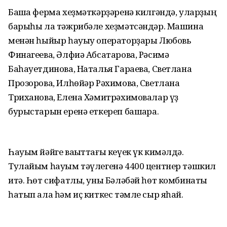
Башҡа ферма хеҙмәткәрҙәренә килгәндә, уларҙың
барыһы ла тәжрибәле хеҙмәтсәндәр. Машина
менән һыйыр һауыу операторҙары Любовь
Финагеева, Әлфиә Абсатарова, Рәсимә
Баһауетдинова, Наталья Гараева, Светлана
Прозорова, Илһөйәр Рәхимова, Светлана
Триханова, Елена Хәмитрәхимовалар үҙ
бурыстарын еренә еткереп башҡара.
Һауым йәйге ваҡыттағы кеүек үк кимәлдә.
Тулайым һауым тәүлегенә 4400 центнер тәшкил
итә. Һөт сифатлы, уны Бәләбәй һөт комбинаты
һатып ала һәм иҫ киткес тәмле сыр яһай.