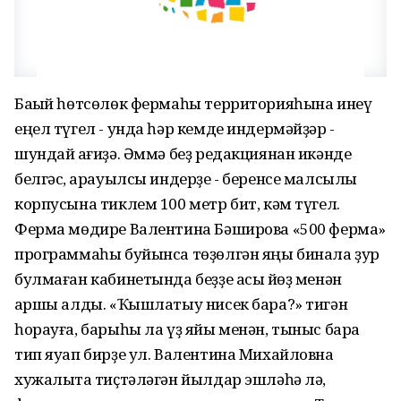
Баҡый һөтсөлөк фермаһы территорияһына инеү
еңел түгел - унда һәр кемде индермәйҙәр -
шундай ҡағиҙә. Әммә беҙ редакциянан икәнде
белгәс, ҡарауылсы индерҙе - беренсе малсылыҡ
корпусына тиклем 100 метр бит, кәм түгел.
Ферма мөдире Валентина Бәширова «500 ферма»
программаһы буйынса төҙөлгән яңы бинала ҙур
булмаған кабинетында беҙҙе асыҡ йөҙ менән
ҡаршы алды. «Ҡышлатыу нисек бара?» тигән
һорауға, барыһы ла үҙ яйы менән, тыныс бара
тип яуап бирҙе ул. Валентина Михайловна
хужалыҡта тиҫтәләгән йылдар эшләһә лә,