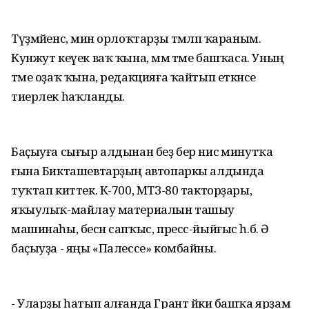
Түҙмәйенсә, мин орлоҡтарҙы тәмләп ҡараным.
Кунжут кеүек ваҡ ҡына, әммә тәме башҡаса. Уның
тәме оҙаҡ ҡына, редакцияға ҡайтып еткәнсе
тиерлек һаҡланды.
Баҫыуға сығыр алдынан беҙ бер нисә минутҡа
ғына Бикташевтарҙың автопаркы алдында
туҡтап киттек. К-700, МТЗ-80 такторҙары,
яҡыулыҡ-майлау материалын ташыу
машинаһы, бесән сапҡыс, пресс-йыйғыс һ.б. Ә
баҫыуҙа - яңы «Палессе» комбайны.
- Уларҙы һатып алғанда Грант йәки башҡа ярҙам