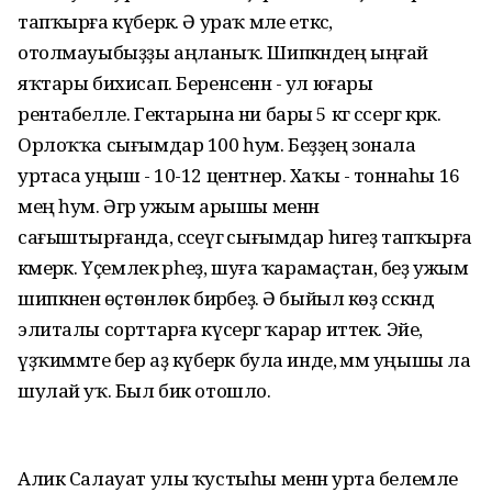
тапҡырға күберәк. Ә ураҡ мәле еткәс,
отолмауыбыҙҙы аңланыҡ. Шипкәндең ыңғай
яҡтары бихисап. Беренсенән - ул юғары
рентабелле. Гектарына ни бары 5 кг сәсергә кәрәк.
Орлоҡҡа сығымдар 100 һум. Беҙҙең зонала
уртаса уңыш - 10-12 центнер. Хаҡы - тоннаһы 16
мең һум. Әгәр ужым арышы менән
сағыштырғанда, сәсеүгә сығымдар һигеҙ тапҡырға
кәмерәк. Үҫемлек әрһеҙ, шуға ҡарамаҫтан, беҙ ужым
шипкәненә өҫтөнлөк бирәбеҙ. Ә быйыл көҙ сәскәндә
элиталы сорттарға күсергә ҡарар иттек. Эйе,
үҙҡиммәте бер аҙ күберәк була инде, әммә уңышы ла
шулай уҡ. Был бик отошло.
Алик Салауат улы ҡустыһы менән урта белемле