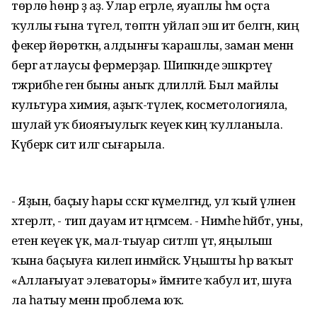
төрлө һөнәр ҙә аҙ. Улар егәрле, яуаплы һәм оҫта
ҡуллы ғына түгел, төптән уйлап эш итә белгән, киң
фекер йөрөткән, алдынғы ҡарашлы, заман менән
бергә атлаусы фермерҙар. Шипкәнде эшкәртеү
тәжрибәһе генә быны аныҡ дәлилләй. Был майлы
культура химия, аҙыҡ-түлек, косметологияла,
шулай уҡ биояғыулыҡ кеүек киң ҡулланыла.
Күберәк сит илгә сығарыла.
- Яҙын, баҫыу һары сәскәгә күмелгәндә, ул ҡый үләнен
хәтерләтә, - тип дауам итә әңгәмәсем. - Нимәһе һәйбәт, уны,
етен кеүек үк, мал-тыуар ситләп үтә, яңылыш
ҡына баҫыуға килеп инмәйәсәк. Уңышты һәр ваҡыт
«Аллағыуат элеваторы» йәмғиәте ҡабул итә, шуға
ла һатыу менән проблема юҡ.