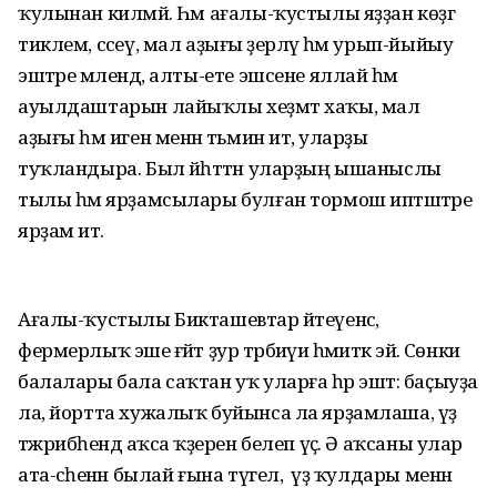
ҡулынан килмәй. Һәм ағалы-ҡустылы яҙҙан көҙгә
тиклем, сәсеү, мал аҙығы әҙерләү һәм урып-йыйыу
эштәре мәлендә, алты-ете эшсене яллай һәм
ауылдаштарын лайыҡлы хеҙмәт хаҡы, мал
аҙығы һәм иген менән тәьмин итә, уларҙы
туҡландыра. Был йәһәттән уларҙың ышаныслы
тылы һәм ярҙамсылары булған тормош иптәштәре
ярҙам итә.
Ағалы-ҡустылы Бикташевтар әйтеүенсә,
фермерлыҡ эше ғәйәт ҙур тәрбиәүи әһәмиәткә эйә. Сөнки
балалары бала саҡтан уҡ уларға һәр эштә: баҫыуҙа
ла, йортта хужалыҡ буйынса ла ярҙамлаша, үҙ
тәжрибәһендә аҡса ҡәҙерен белеп үҫә. Ә аҡсаны улар
ата-әсәһенән былай ғына түгел, ә үҙ ҡулдары менән