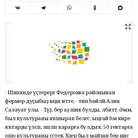
- Шипкәнде үҫтерергә Федеровка районынан
фермер дуҫыбыҙ кәңәш итте, - тип һөйләй Алик
Салауат улы. - Тәүҙә, бер аҙ шик булды, әлбиттә. Әммә,
был культураны яҡшыраҡ белгәс, ыңғай һәм кире
яҡтарҙы үлсәп, эшләп ҡарарға булдыҡ. 50 гектарға
ошо культураны сәстек. Хәҙер был майҙан бер нисә