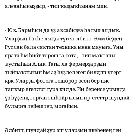
алғанһығыҙҙыр, - тип ҡыҙыҡһынам мин.
- Юҡ. Барыһын да үҙ аҡсабыҙға һатып алдыҡ.
Уларҙың бөтәһе лә яңы түгел, әлбиттә. Әммә беҙҙең
Руслан бала саҡтан техника менән мауыға. Уны
ярата һәм һәйбәт торошта тота, - тип маҡтаны
ҡустыһын Алик. Тағы ла фермерҙарҙың
тыйнаҡлығын һәм аҙ һүҙлелеген билдәләп үтергә
кәрәк. Уларҙы фотоға төшөрөр өсөн бер нисә
тапҡыр өгөтләргә тура килде. Иң беренсе урында
үҙ һүҙендә торған эшһөйәр ысын ир-егеттәр шундай
булырға тейештер, моғайын.
Әлбиттә, шундай ҙур эш уларҙың икеһенең генә