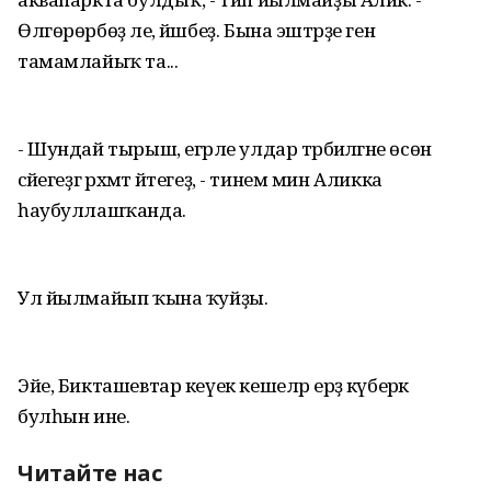
Өлгөрөрбөҙ әле, йәшбеҙ. Бына эштәрҙе генә
тамамлайыҡ та...
- Шундай тырыш, егәрле улдар тәрбиәләгәне өсөн
әсәйегеҙгә рәхмәтә әйтегеҙ, - тинем мин Аликка
һаубуллашҡанда.
Ул йылмайып ҡына ҡуйҙы.
Эйе, Бикташевтар кеүек кешеләр ерҙә күберәк
булһын ине.
Читайте нас