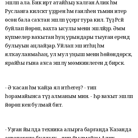
эшләп ала. Бик иртә атайһыҙ ҡалған Алик һәм
Русланға киләсәктә үҙҙәрен һәм ғаиләһен тәьмин итер
өсөн бала саҡтан эшләп үҫергә тура килә. Тәүҙә Рәсәй
буйлап йөрөп, вахта ысулы менән эшләйҙәр. Әммә
күпмелер ваҡытан һуң урындары тыуған ерендә
булыуын аңлайҙар. Уйлап эш итһәң һәм
ялҡауланмаһаң, ул мул уңыш менән һөйөндөрәсәк,
ярайһы ғына аҡса эшләү мөмкинлеген дә бирәсәк.
- Ә ҡасан һәм ҡайҙа ял итәһегеҙ? - тип
һорамайынса түҙә алманым мин. - Һәр ваҡыт эшләп
йөрөп кенә булмай бит.
- Уҙған йылда техника алырға барғанда Ҡазанда
аквапаркта булдыҡ, - тип йылмайҙы Алик. -