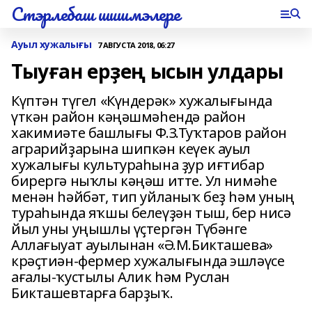
Стэрлебаш шишмэлере
Ауыл хужалығы
7 АВГУСТА 2018, 06:27
Тыуған ерҙең ысын улдары
Күптән түгел «Күндерәк» хужалығында
үткән район кәңәшмәһендә район
хакимиәте башлығы Ф.З.Туҡтаров район
аграрийҙарына шипкән кеүек ауыл
хужалығы культураһына ҙур иғтибар
бирергә ныҡлы кәңәш итте. Ул нимәһе
менән һәйбәт, тип уйланыҡ беҙ һәм уның
тураһында яҡшы белеүҙән тыш, бер нисә
йыл уны уңышлы үҫтергән Түбәнге
Аллағыуат ауылынан «Ә.М.Бикташева»
крәҫтиән-фермер хужалығында эшләүсе
ағалы-ҡустылы Алик һәм Руслан
Бикташевтарға барҙыҡ.