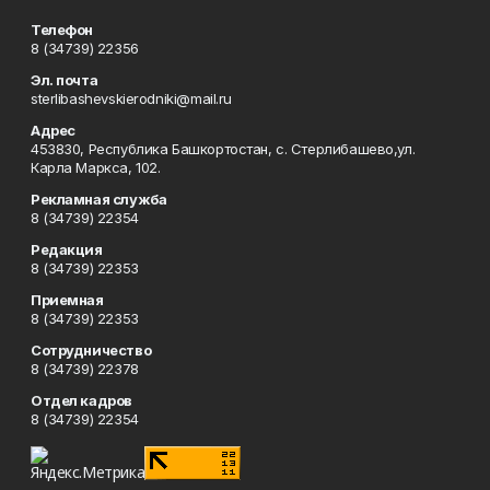
Телефон
8 (34739) 22356
Эл. почта
sterlibashevskierodniki@mail.ru
Адрес
453830, Республика Башкортостан, c. Стерлибашево,ул.
Карла Маркса, 102.
Рекламная служба
8 (34739) 22354
Редакция
8 (34739) 22353
Приемная
8 (34739) 22353
Сотрудничество
8 (34739) 22378
Отдел кадров
8 (34739) 22354