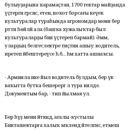
булыуҙарына ҡарамаҫтан, 1700 гектар майҙанда
үҫтергән гәрсис, етен, ноҡот борсағы кеүек
культуралар тураһында агрономдар менән бер
рәттән һөйләй ала (башҡа хужалыҡтар был
культураларҙы бик үҫтереп бармай). Әммә,
уларҙың белгеслектәре тиҫтәнән ашыу: водитель,
иретеп йәбештереүсе һ.б... һәм хатта ашнаҡсы.
- Армияла ике йыл водитель булдым, бер үк
ваҡытта бутҡа бешерергә лә тура килде.
Документым бар, - тип йылмая ул.
Бер һүҙ менән әйткәндә, ағалы-ҡустылы
Бикташевтарға халыҡ мәҡәлендә әйтелгәнсә, етмеш