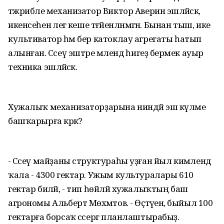
тәжрибәле механизатор Виктор Аверин эшләйәсәк, ә
икенсеһенә әлегә кеше тәғәйенләнмәгән. Бынан тыш, ике
культиватор һәм бер катоклау агрегаты һатып
алынған. Сәсеү эштәре мәлендә һигеҙ берәмек ауыр
техника эшләйәсәк.
Хужалыҡ механизаторҙарына ниндәй эш күләме
башҡарырға кәрәк?
- Сәсеү майҙаны структураһы уҙған йыл кимәлендә
ҡала - 4300 гектар. Ужым культуралары 610
гектар биләй, - тип һөйләй хужалыҡтың баш
агрономы Альберт Мөхәмәтов. - Өҫтәүенә, быйыл 100
гектарға борсаҡ сәсергә планлаштырабыҙ.