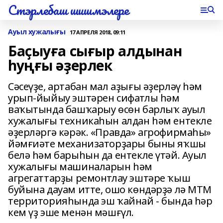
Стэрлебаш шишмэлере
Ауыл хужалығы
17 АПРЕЛЯ 2018, 09:11
Баҫыуға сығыр алдынан
һуңғы әҙерлек
Сәсеүҙе, артабан мал аҙығы әҙерләү һәм
урып-йыйыу эштәрен сифатлы һәм
ваҡытында башҡарыу өсөн барлыҡ ауыл
хужалығы техникаһын алдан һәм ентекле
әҙерләргә кәрәк. «Правда» агрофирмаһы»
йәмғиәте механизаторҙары быны яҡшы
белә һәм барыһын да ентекле үтәй. Ауыл
хужалығы машиналарын һәм
агрегаттарҙы ремонтлау эштәре ҡыш
буйына дауам итте, ошо көндәрҙә лә МТМ
территорияһында эш ҡайнай - бында һәр
кем үҙ эше менән мәшғүл.