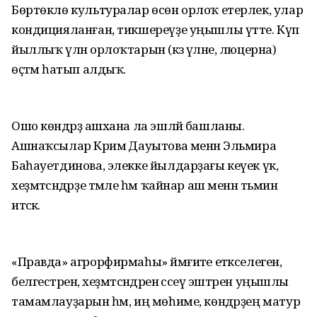
Бөртөклө культуралар өсөн орлоҡ етерлек, улар
кондицияланған, тикшереүҙе уңышлы үтте. Күп
йыллыҡ үлән орлоҡтарын (кәзә үләне, люцерна)
өҫтәмә һатып алдыҡ.
Ошо көндәрҙә ашхана ла эшләй башланы.
Ашнаҡсылар Кәримә Дауытова менән Эльмира
Баһауетдинова, элекке йылдарҙағы кеүек үк,
хеҙмәтсәндәрҙе тәмле һәм ҡайнар аш менән тәьмин
итәсәк.
«Правда» агрорфирмаһы» йәмғиәте етәкселегенә,
белгестәренә, хеҙмәтсәндәренә сәсеү эштәрен уңышлы
тамамлауҙарын һәм, иң мөһиме, көндәрҙең матур