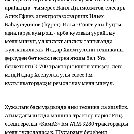
араһында - тимерсе Наил Дилмөхәмәтов, слесарь
Алик Ғәфиев, электрогазосварщик Ильяс
Баһауетдинов ( һүрәттә). Ильяс Сөнәғәт улы һуңғы
аҙналарҙа ауыр эш - арба кузовын ҙурайтыу
менән мәшғүл, ул киләсәктә ашлыҡ ташығанда
ҡулланыласаҡ. Илдар Хисмәтуллин техниканы
әҙерләүҙең бөтә нескәлектәрен яҡшы белә. Уға
беркетелгән К-700 тракторы күптән эшкә әҙер, әлеге
мәлдә Илдар Хөснулла улы сәскес һәм
культиваторҙарҙы ремонтлау менән мәшғүл.
Хужалыҡ баҫыуҙарында яңы техника ла эшләйәсәк.
Ағымдағы йылда машина-трактор паркы Рәсәйҙә
етештерелгән «КамАЗ» һәм АТМ-5280 тракторҙары
менән тулыланасаҡ. Шуларҙың береһендә