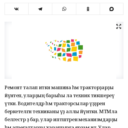
Ремонт талап иткән машина һәм тракторҙарҙы
йүнәтеп, уларҙың барыһы ла техник тикшереү
үткән. Водителдәр һәм тракторсылар үҙҙәренә
беркетелгән техниканы үҙ аллы йүнәткән. МТМла
белгестәр ҙә бар, улар иптәштәренә механизмдарҙы
һәм агрегаттарҙы ҡарашырға ярҙам итә. Улар