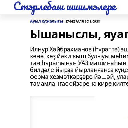
Стэрлебаш шишмэлере
Ауыл хужалығы
27 ФЕВРАЛЯ 2018, 09:38
Ышаныслы, яуа
Илнур Хәйбрахманов (һүрәттә) эш
көнө, көҙ йәки ҡыш булыуы мөһи
таң һарыһынан УАЗ машинаһын т
билдәле йырҙа йырланғанса күңе
ферма хеҙмәткәрҙәре йәшәй, ул
тамамланғас өйҙәренә кире килт