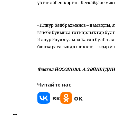
үҙ ғаиләһен ҡорған. Кескәйҙәре мә
- Илнур Хәйбрахманов – намыҫлы, я
ғәйебе буйынса тотҡарлыҡтар булғ
Илнур Рауил улына ҡасан булһа ла
башҡарасағында шик юҡ, - тиҙәр у
Фаягөл ЙОСОПОВА. А.ЗӘЙНЕТДИН
Читайте нас