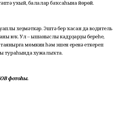
ктәптә уҡый, балалар баҡсаһына йөрөй.
уаплы хеҙмәткәр. Эштә бер ҡасан да водитель
аны юҡ. Ул – ышаныслы кадрҙарҙың береһе,
 таянырға мөмкин һәм эшен еренә еткереп
ның тураһында хужалыҡта.
ОВ фотоһы.