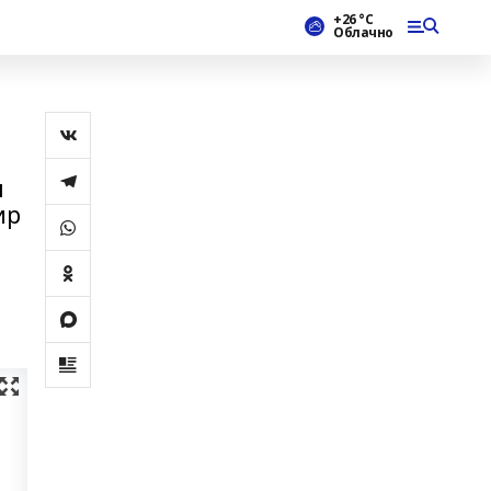
+26 °С
Облачно
л
ир