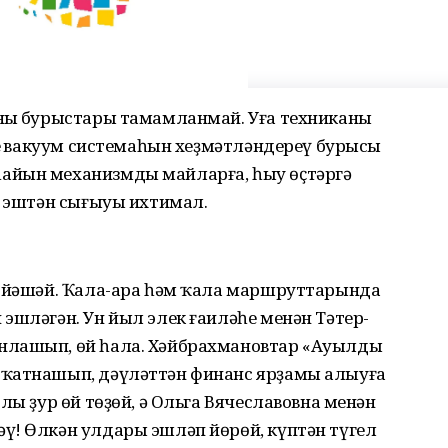
ның бурыстары тамамланмай. Уға техниканы
тең вакуум системаһын хеҙмәтләндереү бурысы
айын механизмды майларға, һыу өҫтәргә
, эштән сығыуы ихтимал.
а йәшәй. Ҡала-ара һәм ҡала маршруттарында
эшләгән. Ун йыл элек ғаиләһе менән Тәтер-
нлашып, өй һала. Хәйбрахмановтар «Ауылды
 ҡатнашып, дәүләттән финанс ярҙамы алыуға
лы ҙур өй төҙөй, ә Ольга Вячеславовна менән
ү! Өлкән улдары эшләп йөрөй, күптән түгел