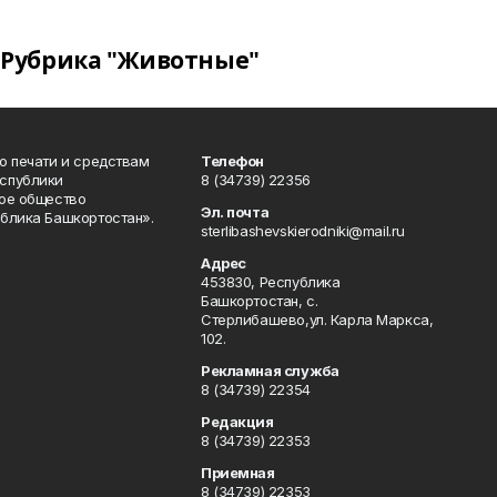
Рубрика "Животные"
о печати и средствам
Телефон
спублики
8 (34739) 22356
ое общество
Эл. почта
блика Башкортостан».
sterlibashevskierodniki@mail.ru
Адрес
453830, Республика
Башкортостан, c.
Стерлибашево,ул. Карла Маркса,
102.
Рекламная служба
8 (34739) 22354
Редакция
8 (34739) 22353
Приемная
8 (34739) 22353