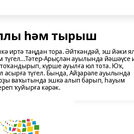
плы һәм тырыш
кә иртә таңдан тора. Әйткәндәй, эш йәки я
м түгел...Тәтер-Арыҫлан ауылында йәшәүсе 
оҡандырып, күрше ауылға юл тота. Юҡ,
л асырға түгел. Бында, Айҙарәле ауылында
арҙы ваҡытында эшкә алып барып, һауым
ереп ҡуйырға кәрәк.