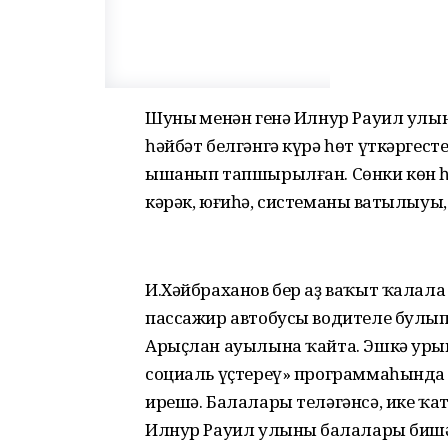
Шуның менән генә Илнур Рауил улы
һәйбәт белгәнгә күрә һөт үткәргес
ышанып тапшырылған. Сөнки көн һ
кәрәк, юғиһә, системаның ватылыуы
И.Хәйбраханов бер аҙ ваҡыт ҡалал
пассажир автобусы водителе булып 
Арыҫлан ауылына ҡайта. Эшкә уры
социаль үҫтереү» программаһында
ирешә. Балалары теләгәнсә, ике ҡат
Илнур Рауил улының балалары бишә