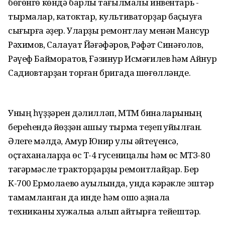
бөгөнгө көндә барлыҡ тағылмалы инвентарь -
тырмалар, катоктар, культиваторҙар баҫыуға
сығырға әҙер. Уларҙы ремонтлау менән Мансур
Рәхимов, Салауат Йәғәфәров, Рәфҡәт Синәғолов,
Рәүеф Байморатов, Ғәзинур Исмәғилев һәм Айнур
Садиҡовтарҙан торған бригада шөғөлләнде.
Уның һүҙҙәрен дәлилләп, МТМ биналарының
береһендә йөҙҙән ашыу тырма теҙеп ҡуйылған.
Әлеге мәлдә, Амур Юнир улы әйтеүенсә,
оҫтаханаларҙа өс Т-4 гусеницалы һәм өс МТЗ-80
тәгәрмәсле тракторҙарҙы ремонтлайҙар. Бер
К-700 Ермолаево ауылында, унда кәрәкле эштәр
тамамланған да инде һәм ошо аҙнала
техниканы хужалыҡҡа алып ҡайтырға тейештәр.