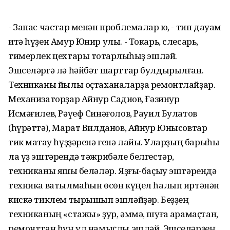
- Запас частар менән проблемалар юҡ, - тип дауам
итә һүҙен Амур Юнир улы. - Токарь, слесарь,
тимерлек цехтары тотҡарлыҡһыҙ эшләй.
Эшселәргә лә һәйбәт шарттар булдырылған.
Техниканы йылы оҫтаханаларҙа ремонтлайҙар.
Механизаторҙар Айнур Садиҡов, Ғәзинур
Исмәғилев, Рәүеф Синәғолов, Рауил Булатов
(һүрәттә), Марат Вилданов, Айнур Юнысовтар
тик маҡтау һүҙҙәренә генә лайыҡ. Уларҙың барыһы
ла үҙ эштәрендә тәжрибәле белгестәр,
техниканы яҡшы беләләр. Яҙғы-баҫыу эштәрендә
техника ватылмаһын өсөн күңел һалып иртәнән
кискә тиклем тырышып эшләйҙәр. Беҙҙең
техниканың «стажы» ҙур, әммә, шуға ҡарамаҫтан,
ремонттан һуң ул намыҫлы эшләй. Эшселәрҙең