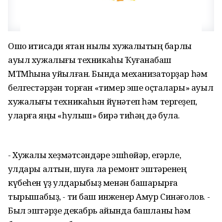
Ошо иҡтисади яҡтан ныҡлы хужалыҡтың барлыҡ
ауыл хужалығы техникаһы Ҡуғанаҡбаш
МТМһына ҡуйылған. Бында механизаторҙар һәм
белгестәрҙән торған «тимер эше оҫталары» ауыл
хужалығы техникаһын йүнәтеп һәм тергеҙеп,
уларға яңы «һулыш» бирә тиһәң дә була.
- Хужалыҡ хеҙмәтсәндәре эшһөйәр, егәрле,
ҡулдары алтын, шуға ла ремонт эштәренең
күбеһен үҙ ҡулдарыбыҙ менән башҡарырға
тырышабыҙ, - ти баш инженер Амур Синәғолов. -
Был эштәрҙе декабрь айында башланыҡ һәм