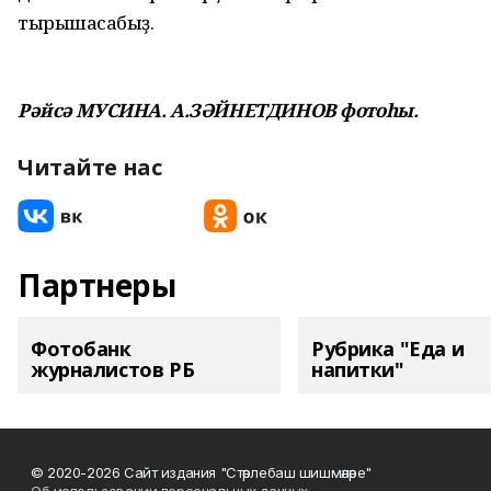
тырышасаҡбыҙ.
Рәйсә МУСИНА. А.ЗӘЙНЕТДИНОВ фотоһы.
Читайте нас
Партнеры
Фотобанк
Рубрика "Еда и
журналистов РБ
напитки"
© 2020-2026 Сайт издания "Стәрлебаш шишмәләре"