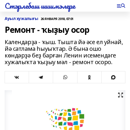
Стэрлебаш шишмэлере
Ауыл хужалығы
26 ЯНВАРЯ 2018, 07:01
Ремонт - ҡыҙыу осор
Календарҙа - ҡыш. Тышта йә әсе ел уйнай,
йә сатлама һыуыҡтар. Ә бына ошо
көндәрҙә беҙ барған Ленин исемендәге
хужалыҡта ҡыҙыу мәл - ремонт осоро.