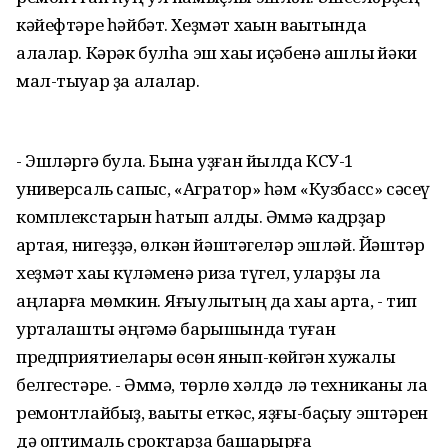
кәйефтәре һәйбәт. Хеҙмәт хаҡын ваҡытында
алалар. Кәрәк булһа эш хаҡы иҫәбенә ашлыҡ йәки
мал-тыуар ҙа алалар.
- Эшләргә була. Бына уҙған йылда КСУ-1
универсаль сапҡыс, «Агратор» һәм «Кузбасс» сәсеү
комплекстарын һатып алдыҡ. Әммә кадрҙар
ҡартая, нигеҙҙә, өлкән йәштәгеләр эшләй. Йәштәр
хеҙмәт хаҡы күләменә риза түгел, уларҙы ла
аңларға мөмкин. Яғыулыҡтың да хаҡы арта, - тип
уртаҡлашты әңгәмә барышында туған
предприятиелары өсөн янып-көйгән хужалыҡ
белгестәре. - Әммә, төрлө хәлдә лә техниканы ла
ремонтлайбыҙ, ваҡыты еткәс, яҙғы-баҫыу эштәрен
дә оптималь сроктарҙа башҡарырға