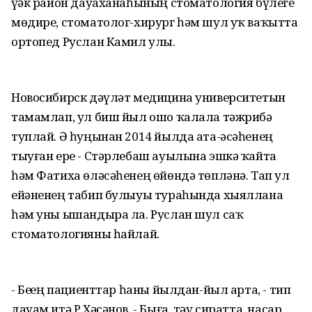
үҙәк район дауаханаһының стоматология бүлеге
мөдире, стоматолог-хирург һәм шул уҡ ваҡытта
ортопед Руслан Камил улы.
Новосибирск дәүләт медицина университетын
тамамлап, ул биш йыл ошо ҡалала тәжрибә
туплай. Ә һуңынан 2014 йылда ата-әсәһенең
тыуған ере - Стәрлебаш ауылына эшкә ҡайта
һәм Фатиха өләсәһенең өйөндә төпләнә. Тап ул
ейәненең табип булыуы тураһында хыяллана
һәм уны ышандыра ла. Руслан шул саҡ
стоматологияны һайлай.
- Беҙҙең пациенттар һаны йылдан-йыл арта, - тип
дауам итә Р.Хәсәнов. - Быға, тәү сиратта, насар