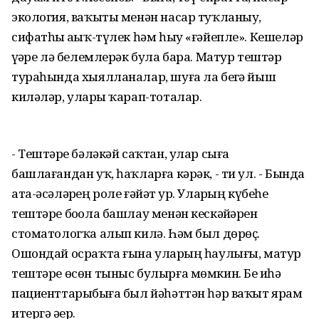
экология, ваҡыты менән насар туҡланыу,
сифатһыҙ аҙыҡ-түлек һәм һыу «ғәйепле». Кешеләр
үҙҙәре лә белемлерәк була бара. Матур тештәр
тураһында хыялланалар, шуға ла беҙгә йыш
киләләр, уларҙы ҡарап-тоталар.
- Тештәрҙе бәләкәй саҡтан, улар сыға
башлағандан уҡ, һаҡларға кәрәк, - ти ул. - Бында
ата-әсәләрҙең роле ғәйәт ҙур. Уларҙың күбеһе
тештәре боҙола башлау менән кескәйҙәрен
стоматологҡа алып килә. Һәм был дөрөҫ.
Ошондай осраҡта ғына уларҙың һаулығы, матур
тештәре өсөн тыныс булырға мөмкин. Беҙ иһә
пациенттарыбыҙға был йәһәттән һәр ваҡыт ярҙам
итергә әҙер.