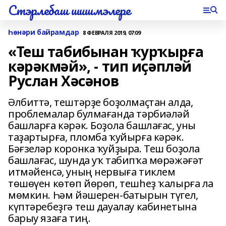
Стэрлебаш шишмэлере
Һөнәри байрамдар
8 ФЕВРАЛЯ 2019, 07:09
«Теш табибынан ҡурҡырға
кәрәкмәй», - тип иҫәпләй
Руслан Хәсәнов
Әлбиттә, тештәрҙе боҙолмаҫтан алда,
проблемалар булмағанда тәрбиәләй
башларға кәрәк. Боҙола башлағас, уны
таҙартырға, пломба ҡуйырға кәрәк.
Бәғзеләр коронка ҡуйҙыра. Теш боҙола
башлағас, шунда уҡ табипҡа мөрәжәғәт
итмәйенсә, уның нервыға тиклем
төшөүен көтөп йөрөп, тешһеҙ ҡалырға ла
мөмкин. Һәм йәшерен-батырын түгел,
күптәребеҙгә теш дауалау кабинетына
барыу язаға тиң.