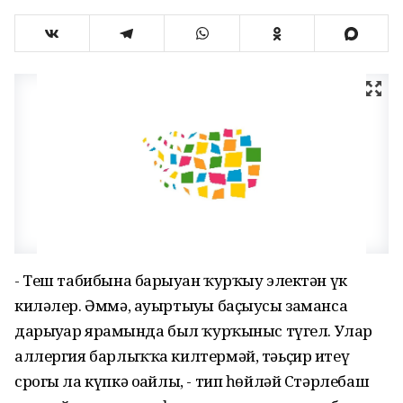
- Теш табибына барыуҙан ҡурҡыу электән үк
киләлер. Әммә, ауыртыуҙы баҫыусы заманса
дарыуҙар ярҙамында был ҡурҡыныс түгел. Улар
аллергия барлыҡҡа килтермәй, тәьҫир итеү
срогы ла күпкә оҙайлы, - тип һөйләй Стәрлебаш