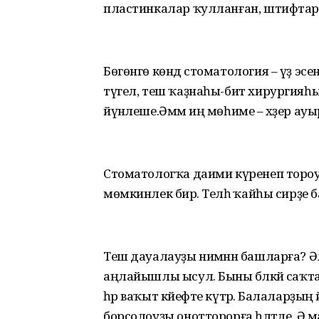
пластинкалар ҡулланған, штифтарҙ
Бөгөнгө көндә стоматология – үҙ эсе
түгел, теш ҡаҙнаһы-бит хирургия
йүнәлеше.Әммә иң мөһиме – хәҙер ау
Стоматологҡа даими күренеп тороу
мөмкинлек бирә. Теләһә ҡайһы сирҙе
Теш дауалауҙы нимәнән башларға? Ә
аңлайышлы ысул. Быны бәләкәй саҡта
һәр ваҡыт кәйефте күтәрә. Балаларҙы
борсолоуҙы онотторорға һәләтле. Ә ма