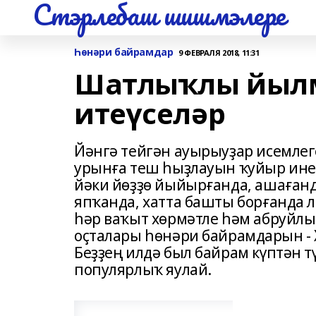
Стэрлебаш шишмэлере
Һөнәри байрамдар
9 ФЕВРАЛЯ 2018, 11:31
Шатлыҡлы йылм
итеүселәр
Йәнгә тейгән ауырыуҙар исемлег
урынға теш һыҙлауын ҡуйыр ине.
йәки йѳҙҙѳ йыйырғанда, ашағанд
япҡанда, хатта башты борғанда л
һәр ваҡыт хөрмәтле һәм абруйлы
оҫталары һөнәри байрамдарын - 
Беҙҙең илдә был байрам күптән т
популярлыҡ яулай.