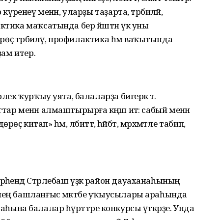
күренеү менән, уларҙы таҙарта, тәрбиәләй,
ктика маҡсатында бер йәштән үк уны
өрөҫ тәрбиәләү, профилактика һәм ваҡытында
ҙам итер.
лек ҡурҡыу уята, балаларҙа бигерәк тә.
тар менән алмаштырырға кәңәш итә: сабый менән
 китап» һәм, әлбиттә, һәйбәт, мәрхәмәтле табип,
әһендә Стәрлебаш үҙәк район дауаханаһының
енең башланғыс мәктәбе уҡыусылары араһында
 темаһына балалар һүрәттәре конкурсы үткәрҙе. Унда