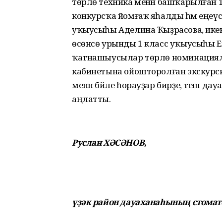
төрлө техника менән башҡарылған 15
конкурсҡа йомғаҡ яһалды һәм еңеүсе
уҡыусыһы Аделина Ҡыҙрасова, икен
өсөнсө урынды 1 класс уҡыусыһы 
ҡатнашыусылар төрлө номинациялар
кабинетына ойошторолған экскурсияла
менән бәйле һорауҙар бирҙе, теш да
аңлатты.
Руслан ХӘСӘНОВ,
үҙәк район дауаханаһының стома