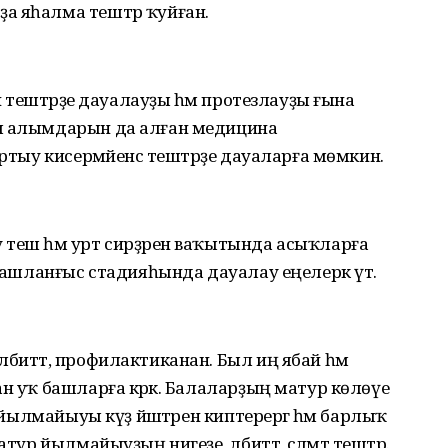
а яһалма тештәр ҡуйған.
нә тештәрҙе дауалауҙы һәм протезлауҙы ғына
һы алымдарын да алған медицина
ыртыу кисермәйенсә тештәрҙе дауаларға мөмкин.
 теш һәм урт сирҙәрен ваҡытында асыҡларға
 башланғыс стадияһында дауалау еңелерәк үтә.
лбиттә, профилактиканан. Был иң ябай һәм
н уҡ башларға кәрәк. Балаларҙың матур көлөүе
ң йылмайыуы күҙ йәштәрен киптерергә һәм барлыҡ
тур йылмайыуҙың нигеҙе, әлбиттә, сәләмәт тештәр.