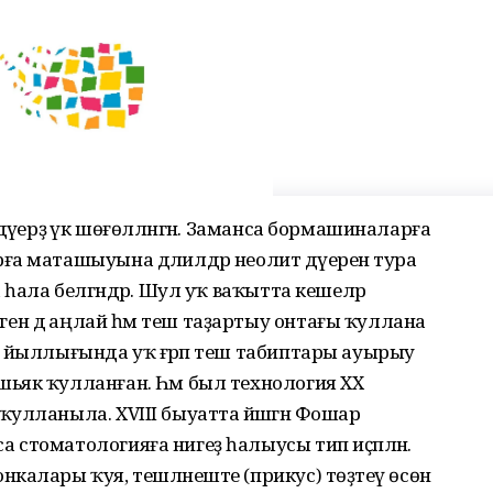
дәүерҙә үк шөғөлләнгән. Заманса бормашиналарға
а маташыуына дәлилдәр неолит дәүеренә тура
 һала белгәндәр. Шул уҡ ваҡытта кешеләр
н дә аңлай һәм теш таҙартыу онтағы ҡуллана
ң йыллығында уҡ ғәрәп теш табиптары ауырыу
ьяк ҡулланған. Һәм был технология XX
улланыла. XVIII быуатта йәшәгән Фошар
стоматологияға нигеҙ һалыусы тип иҫәпләнә.
калары ҡуя, тешләнеште (прикус) төҙәтеү өсөн