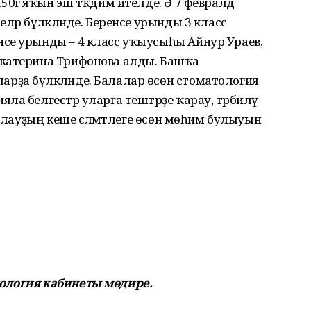
0гә яҡын эш тәҡдим ителде. Ә 7 февралдә
ләр бүләкләнде. Беренсе урынды 3 класс
се урынды – 4 класс уҡыусыһы Айнур Ураев,
Екатерина Трифонова алды. Башҡа
ҙа бүләкләнде. Балалар өсөн стоматология
 белгестәр уларға тештәрҙе ҡарау, тәрбиәләү
уалауҙың кеше сәләмәтлеге өсөн мөһим булыуын
тология
кабинеты мөдире.