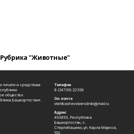
Рубрика "Животные"
о печати и средствам
Телефон
спублики
8 (34739) 22356
ое общество
Эл. почта
блика Башкортостан».
sterlibashevskierodniki@mail.ru
Адрес
453830, Республика
Башкортостан, c.
Стерлибашево,ул. Карла Маркса,
102.