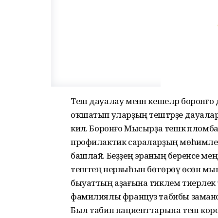
Теш дауалау менән кешеләр боронғо 
оҡшатып уларҙың тештәрҙе дауаларғ
килә. Боронғо Мысырҙа тешкә пломба
профилактик сараларҙың мөһимлеге
башлай. Беҙҙең эраның беренсе ме
тештең нервыһын бөтөрөү өсөн мыш
быуаттың аҙағына тиклем тиерлек ҡ
фамилиялы француз табибы заманса 
Был табип пациенттарына теш корон