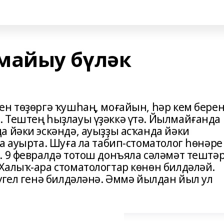
айыу бүләк
ен тѳҙѳргә ҡушһаң, моғайын, һәр кем бере
 Тештең һыҙлауы үҙәккә үтә. Йылмайғанда
а йәки эскәндә, ауыҙҙы асҡанда йәки
а ауырта. Шуға ла табип-стоматолог һөнәре
. 9 февралдә тотош донъяла сәләмәт тештә
Халыҡ-ара стоматологтар көнөн билдәләй.
үгел генә билдәләнә. Әммә йылдан йыл ул