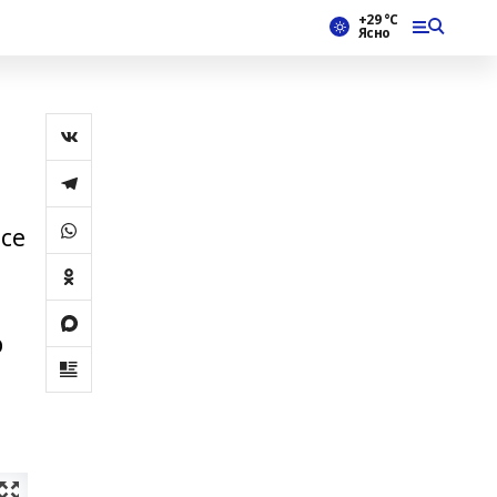
+29 °С
Ясно
нсе
р