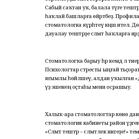
Сабый саҡтан уҡ, балала тәүге тештәр 
һаҡлай башларға өйрәтәбеҙ. Профила
стоматологка күрһәтеү кәңәш ителә. Д
дауалау тештәрҙе сәләмәт һаҡларға яр
Стоматологҡа барыу һәр кемдә лә тиер
Психологтар стресты ыңғай тәьҫорат
яғымлы һөйләшеү, алдан уҡылған «дөрөҫ
үҙ эшенең оҫтаһы менән осрашыу.
Халыҡ-ара стоматологтар көнө даир
стоматология кабинеты район үҙәг
«Сәләмәт тештәр – сәләмәтлек нигеҙе!»