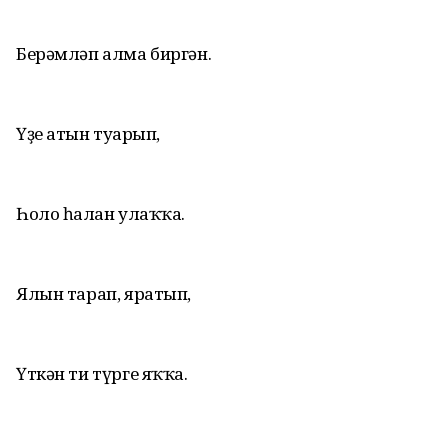
Берәмләп алма биргән.
Үҙе атын туғарып,
Һоло һалған улаҡҡа.
Ялын тарап, яратып,
Үткән ти түрге яҡҡа.