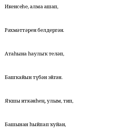
Икенсеһе, алма ашап,
Рәхмәттәрен белдергән.
Атаһына һаулыҡ теләп,
Башҡайын түбән эйгән.
Яҡшы иткәнһең, улым, тип,
Башынан һыйпап ҡуйған,