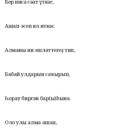
Бер нисә сәғәт үткәс,
Ашап-эсеп ял иткәс.
Алманы ни эшләттегеҙ тип,
Бабай улдарын саҡырып,
Һорау биргән бар(ы)һына.
Оло улы алма ашап,