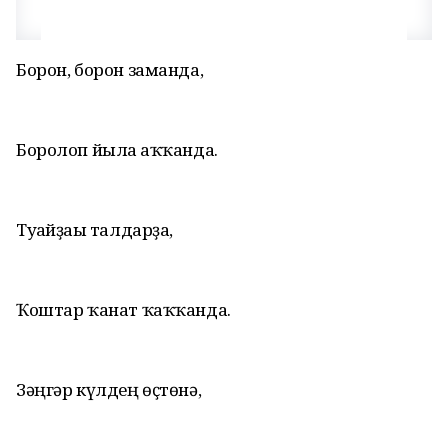
Борон, борон заманда,
Боролоп йылға аҡҡанда.
Туғайҙағы талдарҙа,
Ҡоштар ҡанат ҡаҡҡанда.
Зәңгәр күлдең өҫтөнә,