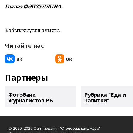
Гөлназ ФӘЙЗУЛЛИНА.
Ҡабыҡҡыуыш ауылы.
Читайте нас
Партнеры
Фотобанк
Рубрика "Еда и
журналистов РБ
напитки"
© 2020-2026 Сайт издания "Стәрлебаш шишмәләре"