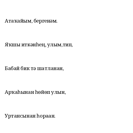
Атаҡайым, бергенәм.
Яҡшы иткәнһең, улым,тип,
Бабай бик тә шатланған,
Арҡаһынан һөйөп улын,
Уртансынан һораған.