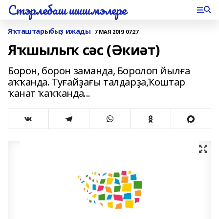
Стэрлебаш шишмэлере
Яҡташтарыбыҙ ижады
7 МАЯ 2019, 07:27
Яҡшылыҡ сәс (Әкиәт)
Борон, борон заманда, Боролоп йылға
аҡҡанда. Туғайҙағы талдарҙа,Ҡоштар
ҡанат ҡаҡҡанда...