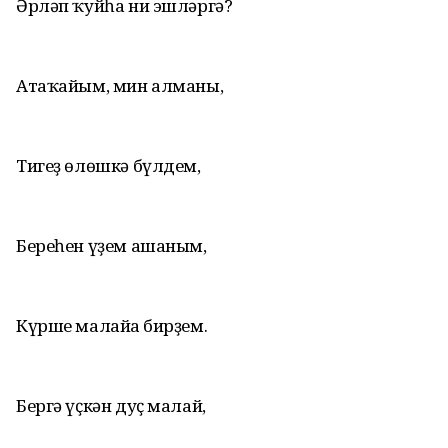
Әрләп ҡуйһа ни эшләргә?
Атаҡайым, мин алманы,
Тигеҙ өлөшкә бүлдем,
Береһен үҙем ашаным,
Күрше малайға бирҙем.
Бергә үҫкән дуҫ малай,