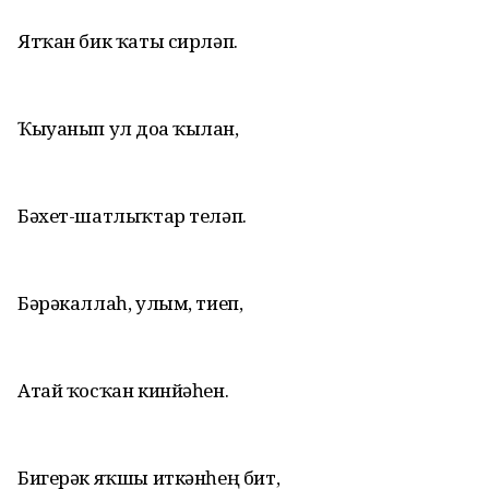
Ятҡан бик ҡаты сирләп.
Ҡыуанып ул доға ҡылған,
Бәхет-шатлыҡтар теләп.
Бәрәкаллаһ, улым, тиеп,
Атай ҡосҡан кинйәһен.
Бигерәк яҡшы иткәнһең бит,