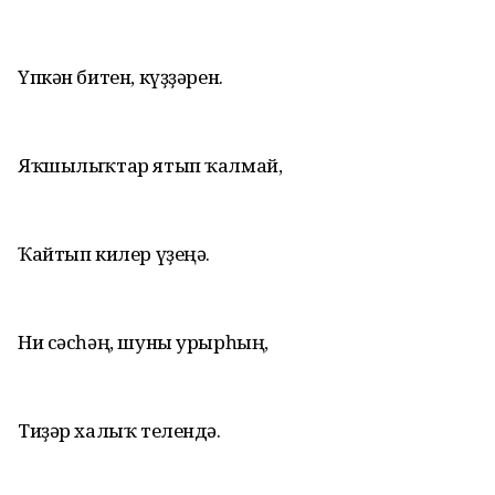
Үпкән битен, күҙҙәрен.
Яҡшылыҡтар ятып ҡалмай,
Ҡайтып килер үҙеңә.
Ни сәсһәң, шуны урырһың,
Тиҙәр халыҡ телендә.