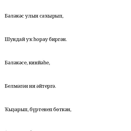
Бәләкәс улын саҡырып,
Шундай уҡ һорау биргән.
Бәләкәсе, кинйәһе,
Белмәгән ни әйтергә.
Ҡыҙарып, бүртенеп бөткән,