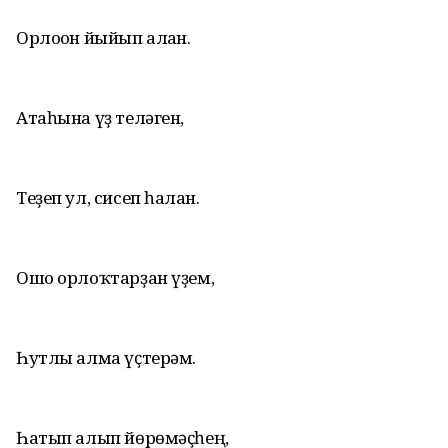
Орлоғон йыйып алған.
Атаһына үҙ теләген,
Теҙеп ул, сисеп һалған.
Ошо орлоҡтарҙан үҙем,
Һутлы алма үҫтерәм.
Һатып алып йөрөмәҫһең,