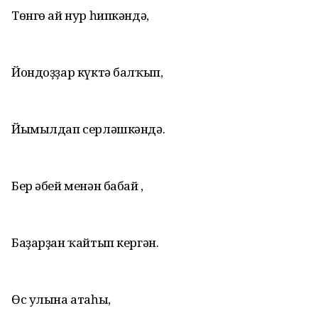
Төнгө ай нур һипкәндә,
Йондоҙҙар күктә балҡып,
Йымылдап серләшкәндә.
Бер әбей менән бабай ,
Баҙарҙан ҡайтып кергән.
Өс улына атаһы,