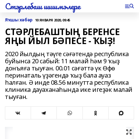
Стэрлебаш шишмэлере
Яҡшы хәбәр
10 ЯНВАРЯ 2020, 09:45
СТӘРЛЕБАШТЫҢ БЕРЕНСЕ
ЯҢЫ ЙЫЛ БӘПЕСЕ - ҠЫҘ!
2020 йылдың тәүге сәғәтендә республика
буйынса 20 сабый: 11 малай һәм 9 ҡыҙ
донъяға тыуған. 00.01 сәғәттә үк Өфө
перинаталь үҙәгендә ҡыҙ бала ауаз
һалған. Ә инде 08.56 минутта республика
клиника дауаханаһында ике игеҙәк малай
тыуған.