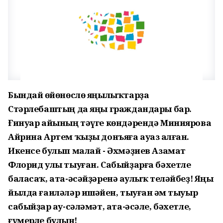
Бындай һөйөнөслө яңылыҡтарҙа
Стәрлебаштың да яңы граждандары бар.
Ғинуар айының тәүге көндәрендә Миниярова
Айрина Артем ҡыҙы донъяға ауаз һалған.
Икенсе булып малай - Әхмәҙиев Азамат
Флорид улы тыуған. Сабыйҙарға бәхетле
баласаҡ, ата-әсәйҙәренә һаулыҡ теләйбеҙ! Яңы
йылда ғаиләләр ишәйһен, тыуған һәм тыуыр
сабыйҙар һау-сәләмәт, ата-әсәле, бәхетле,
ғүмерле булһын!