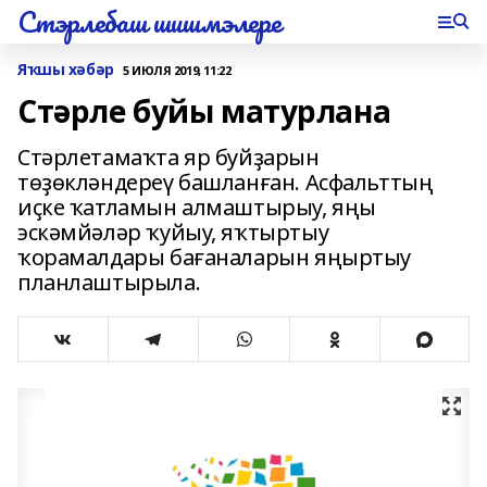
Стэрлебаш шишмэлере
Яҡшы хәбәр
5 ИЮЛЯ 2019, 11:22
Стәрле буйы матурлана
Стәрлетамаҡта яр буйҙарын
төҙөкләндереү башланған. Асфальттың
иҫке ҡатламын алмаштырыу, яңы
эскәмйәләр ҡуйыу, яҡтыртыу
ҡорамалдары бағаналарын яңыртыу
планлаштырыла.