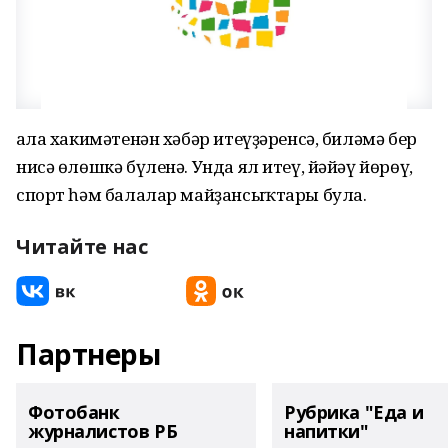
Ҡала хакимәтенән хәбәр итеүҙәренсә, биләмә бер
нисә өлөшкә бүленә. Унда ял итеү, йәйәү йөрөү,
спорт һәм балалар майҙансыҡтары була.
Читайте нас
Партнеры
Фотобанк
Рубрика "Еда и
журналистов РБ
напитки"