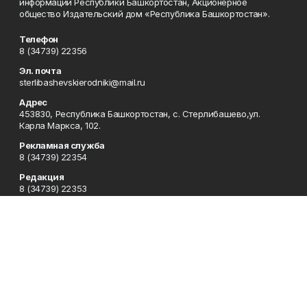
информации Республики Башкортостан, Акционерное
общество Издательский дом «Республика Башкортостан».
Телефон
8 (34739) 22356
Эл. почта
sterlibashevskierodniki@mail.ru
Адрес
453830, Республика Башкортостан, c. Стерлибашево,ул.
Карла Маркса, 102.
Рекламная служба
8 (34739) 22354
Редакция
8 (34739) 22353
Приемная
8 (34739) 22353
Сотрудничество
8 (34739) 22378
Отдел кадров
8 (34739) 22354