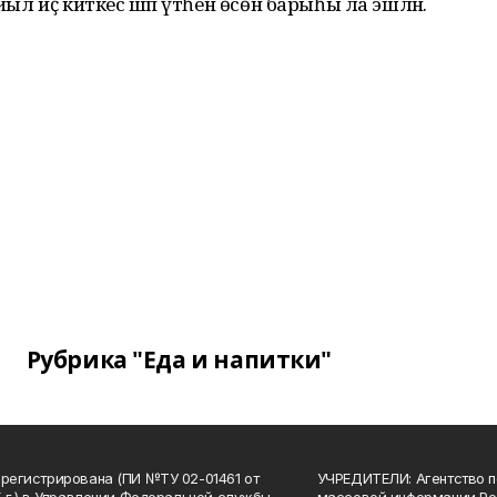
йыл иҫ киткес шәп үтһен өсөн барыһы ла эшләнә.
Рубрика "Еда и напитки"
арегистрирована (ПИ №ТУ 02-01461 от
УЧРЕДИТЕЛИ: Агентство п