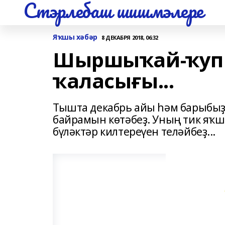
Стэрлебаш шишмэлере
Яҡшы хәбәр
8 ДЕКАБРЯ 2018, 06:32
Шыршыҡай-ҡуп
ҡаласығы...
Тышта декабрь айы һәм барыбыҙ 
байрамын көтәбеҙ. Уның тик яҡш
бүләктәр килтереүен теләйбеҙ...