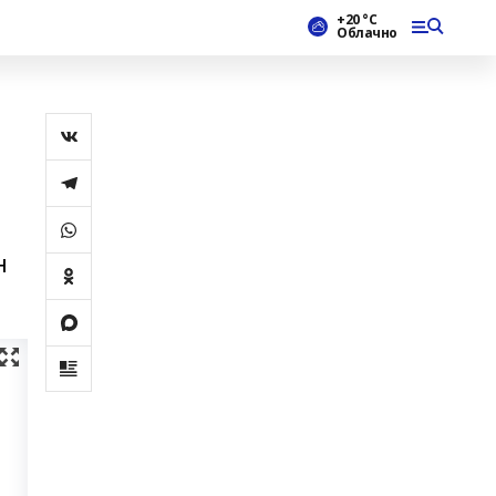
+20 °С
Облачно
н