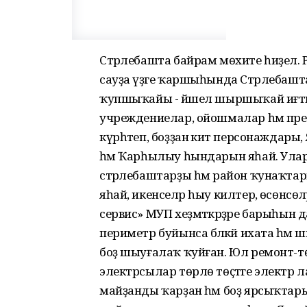
Стәрлебашта байрам мөхите һиҙелә. 
сауҙа үҙәге ҡаршыһында Стәрлебашт
ҡупшыҡайы - йәшел шыршыҡай иғтибар
учреждениелар, ойошмалар һәм пред
күрһәтеп, боҙҙан әкиәт персонаждары
һәм Ҡарһылыу һындарын яһай. Улар,
стәрлебаштарҙы һәм район ҡунаҡт
яһай, икенселәр һыу килтерә, өсөнсөл
сервис» МУП хеҙмәткәрҙәре барыһын д
периметр буйынса бәләкәй ихата һә
боҙ шыуғалаҡ ҡуйған. Юл ремонт-тө
электрсылар төрлө төҫтәге электр 
майҙанды ҡарҙан һәм боҙ ярсыҡтарына