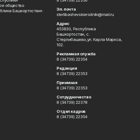
спублики
8 (34739) 22356
ое общество
Эл. почта
блика Башкортостан».
sterlibashevskierodniki@mail.ru
Адрес
453830, Республика
Башкортостан, c.
Стерлибашево,ул. Карла Маркса,
102.
Рекламная служба
8 (34739) 22354
Редакция
8 (34739) 22353
Приемная
8 (34739) 22353
Сотрудничество
8 (34739) 22378
Отдел кадров
8 (34739) 22354