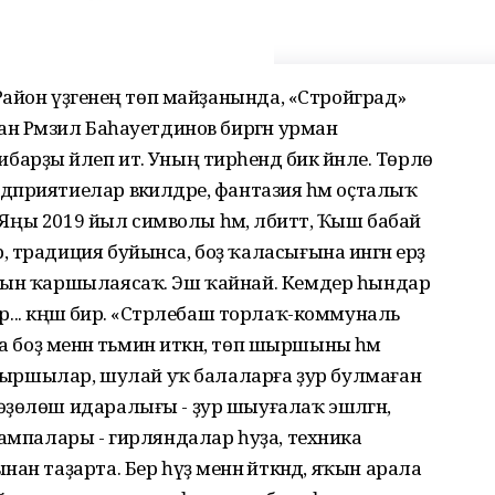
Район үҙәгенең төп майҙанында, «Стройград»
ан Рәмзил Баһауетдинов биргән урман
ҙы йәлеп итә. Уның тирәһендә бик йәнле. Төрлө
приятиелар вәкилдәре, фантазия һәм оҫталыҡ
, Яңы 2019 йыл символы һәм, әлбиттә, Ҡыш бабай
 традиция буйынса, боҙ ҡаласығына ингән ерҙә
арын ҡаршылаясаҡ. Эш ҡайнай. Кемдер һындар
әр... кәңәш бирә. «Стәрлебаш торлаҡ-коммуналь
а боҙ менән тәьмин иткән, төп шыршыны һәм
м шыршылар, шулай уҡ балаларға ҙур булмаған
ҙөлөш идаралығы - ҙур шыуғалаҡ эшләгән,
лампалары - гирляндалар һуҙа, техника
н таҙарта. Бер һүҙ менән әйткәндә, яҡын арала