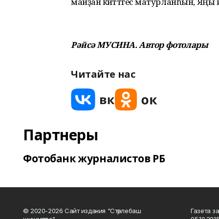
майҙан әкиәттәгесә матурланһын, Яңы 
Рәйсә МУСИНА. Автор фотолары
Читайте нас
Партнеры
Фотобанк журналистов РБ
© 2020-2026 Сайт издания "Стәрлебаш
Газета з