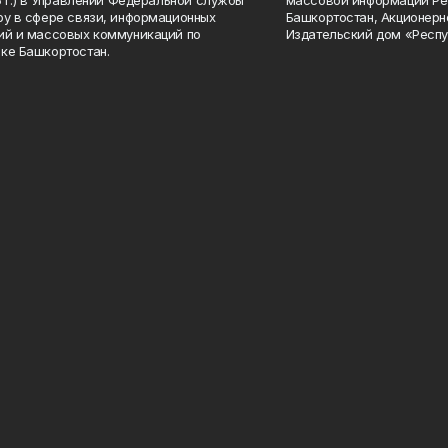
15 г.) в Управлении Федеральной службы
массовой информации Ре
ру в сфере связи, информационных
Башкортостан, Акционерн
ий и массовых коммуникаций по
Издательский дом «Респу
ке Башкортостан.