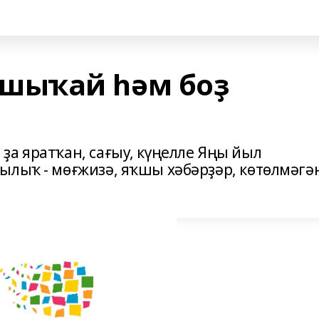
шыҡай һәм боҙ
ҙа яратҡан, сағыу, күңелле Яңы йыл
ылыҡ - мөғжизә, яҡшы хәбәрҙәр, көтөлмәгә