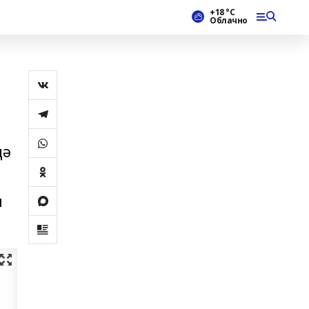
+18 °С
Облачно
дә
ы