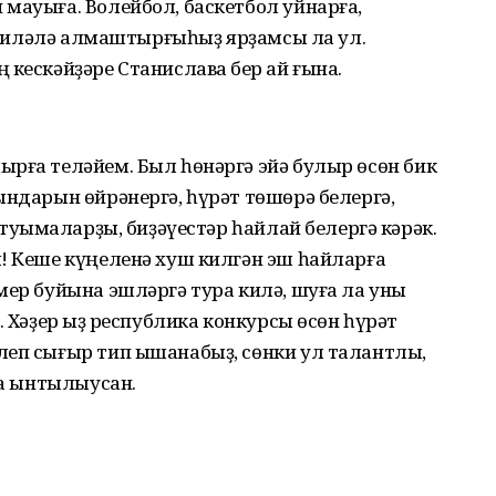
мауыға. Волейбол, баскетбол уйнарға,
, ғаиләлә алмаштырғыһыҙ ярҙамсы ла ул.
кескәйҙәре Станиславҡа бер ай ғына.
рға теләйем. Был һөнәргә эйә булыр өсөн бик
ындарын өйрәнергә, һүрәт төшөрә белергә,
 туҡымаларҙы, биҙәүестәр һайлай белергә кәрәк.
! Кеше күңеленә хуш килгән эш һайларға
мер буйына эшләргә тура килә, шуға ла уны
. Хәҙер ҡыҙ республика конкурсы өсөн һүрәт
леп сығыр тип ышанабыҙ, сөнки ул талантлы,
ҡа ынтылыусан.