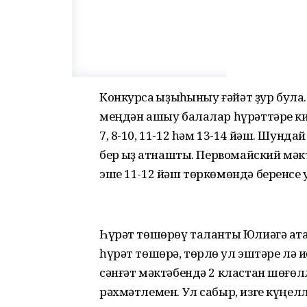
Конкурсҡа ҡыҙыҡһыныу ғәйәт ҙур бул
меңдән ашыу балалар һүрәттәре кил
7, 8-10, 11-12 һәм 13-14 йәш. Шунд
бер ҡыҙ ҡатнашты. Первомайский мә
эше 11-12 йәш төркөмөндә беренсе 
Һүрәт төшөрөү таланты Юлиәгә ата
һүрәт төшөрә, төрлө ҡул эштәре лә 
сәнғәт мәктәбендә 2 кластан шөғөл
рәхмәтлемен. Ул сабыр, изге күңелл