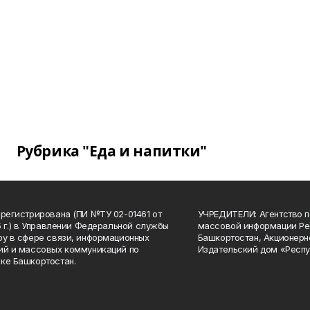
Рубрика "Еда и напитки"
арегистрирована (ПИ №ТУ 02-01461 от
УЧРЕДИТЕЛИ: Агентство п
15 г.) в Управлении Федеральной службы
массовой информации Ре
ру в сфере связи, информационных
Башкортостан, Акционерн
ий и массовых коммуникаций по
Издательский дом «Респу
ке Башкортостан.