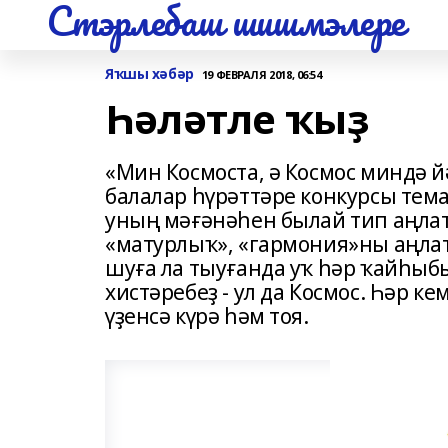
Стэрлебаш шишмэлере
Яҡшы хәбәр
19 ФЕВРАЛЯ 2018, 06:54
Һәләтле ҡыҙ
«Мин Космоста, ә Космос миндә й
балалар һүрәттәре конкурсы те
уның мәғәнәһен былай тип аңлатт
«матурлыҡ», «гармония»ны аңлат
шуға ла тыуғанда уҡ һәр ҡайһыбы
хистәребеҙ - ул да Космос. Һәр к
үҙенсә күрә һәм тоя.