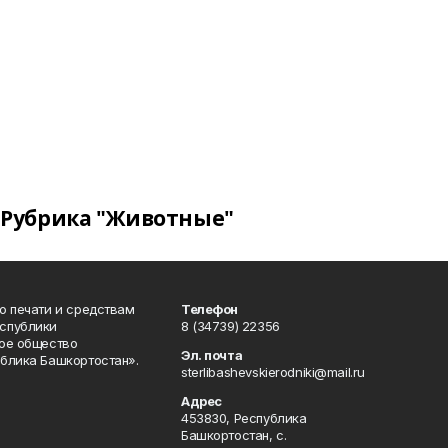
Рубрика "Животные"
о печати и средствам
Телефон
спублики
8 (34739) 22356
ое общество
Эл. почта
блика Башкортостан».
sterlibashevskierodniki@mail.ru
Адрес
453830, Республика
Башкортостан, c.