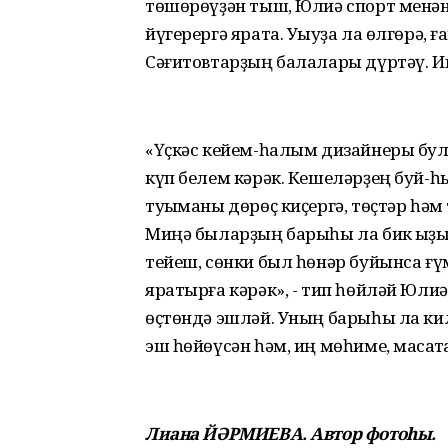
төшөрөүҙән тыш, Юлиә спорт менән 
йүгерергә ярата. Уҡыуҙа ла өлгөрә
Сәғитовтарҙың балалары дүртәү. Иң 
«Үҫкәс кейем-һалым дизайнеры булы
күп белем кәрәк. Кешеләрҙең буй-һ
туҡыманы дөрөҫ киҫергә, төҫтәр һәм
Миңә быларҙың барыһы ла бик ҡыҙыҡ
тейеш, сөнки был һөнәр буйынса ғү
яратырға кәрәк», - тип һөйләй Юлиә
өҫтөндә эшләй. Уның барыһы ла ки
эш һөйөүсән һәм, иң мөһиме, маҡсат
Лиана ЙӘРМИЕВА. Автор фотоһы.