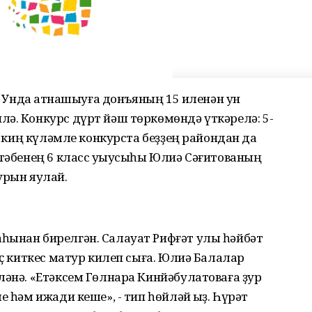
а. Унда ҡатнашыуға донъяның 15 иленән ун
ә. Конкурс дүрт йәш төркөмөндә үткәрелә: 5-
ай киң күләмле конкурста беҙҙең райондан да
ктәбенең 6 класс уҡыусыһы Юлиә Сәғитованың
урын яулай.
һынан бирелгән. Салауат Рифғәт улы һәйбәт
иҫ киткес матур килеп сыға. Юлиә Балалар
ләнә. «Етәксем Гөлнара Кинйәбулатоваға ҙур
е һәм ижади кеше», - тип һөйләй ҡыҙ. Һүрәт