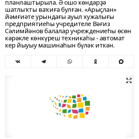
планлаштырыла. Ә ошо көндәрҙә
шатлыҡты ваҡиға булған. «Арыҫлан»
йәмғиәте урындағы ауыл хужалығы
предприятиеһы учредителе Вәғиз
Сәлимйәнов балалар учреждениеһы өсөн
кәрәкле көнкүреш техникаһы - автомат
кер йыуыу машинаһын бүләк иткән.