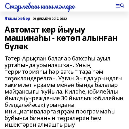
Стэрлебаш шишмэлере
Яҡшы хәбәр
29 ДЕКАБРЯ 2017, 06:32
Автомат кер йыуыу
машинаһы - көтөп алынған
бүләк
Тәтер-Арыҫлан балалар баҡсаһы ауыл
уртаһында урынлашҡан. Уның
территорияһы һәр ваҡыт таҙа һәм
төҙөкләндерелгән. Уҙған йылда урындағы
хакимиәт ярҙамы менән бында балалар
майҙансығы ҡуйыла. Киләһе, юбилейлы
йылда (учреждение 30 йыллыҡ юбилейын
билдәләйәсәк) урындағы
инициативаларға ярҙам программаһы
буйынса бинаның тәҙрәләрен һәм
ишектәрен алмаштырыу