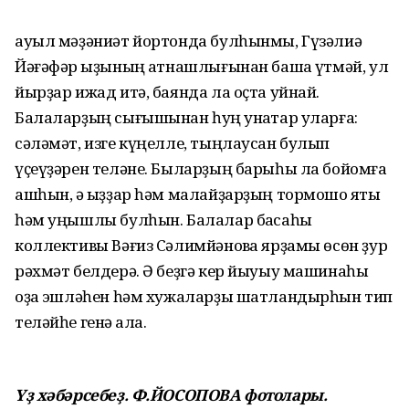
ауыл мәҙәниәт йортонда булһынмы, Гүзәлиә
Йәғәфәр ҡыҙының ҡатнашлығынан башҡа үтмәй, ул
йырҙар ижад итә, баянда ла оҫта уйнай.
Балаларҙың сығышынан һуң ҡунаҡтар уларға:
сәләмәт, изге күңелле, тыңлаусан булып
үҫеүҙәрен теләне. Быларҙың барыһы ла бойомға
ашһын, ә ҡыҙҙар һәм малайҙарҙың тормошо яҡты
һәм уңышлы булһын. Балалар баҡсаһы
коллективы Вәғиз Сәлимйәновҡа ярҙамы өсөн ҙур
рәхмәт белдерә. Ә беҙгә кер йыуыу машинаһы
оҙаҡ эшләһен һәм хужаларҙы шатландырһын тип
теләйһе генә ҡала.
Үҙ хәбәрсебеҙ. Ф.ЙОСОПОВА фотолары.