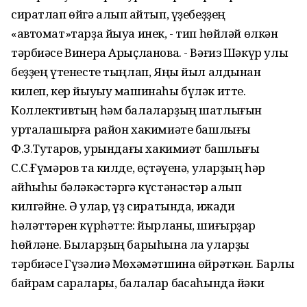
сиратлап өйгә алып ҡайтып, үҙебеҙҙең
«автомат»тарҙа йыуа инек, - тип һөйләй өлкән
тәрбиәсе Винера Арыҫланова. - Вәғиз Шәкүр улы
беҙҙең үтенесте тыңлап, Яңы йыл алдынан
килеп, кер йыуыу машинаһы бүләк итте.
Коллективтың һәм балаларҙың шатлығын
уртаҡлашырға район хакимиәте башлығы
Ф.З.Туҡтаров, урындағы хакимиәт башлығы
С.С.Ғүмәров та килде, өҫтәүенә, уларҙың һәр
ҡайһыһы бәләкәстәргә күстәнәстәр алып
килгәйне. Ә улар, үҙ сиратында, ижади
һәләттәрен күрһәтте: йырланы, шиғырҙар
һөйләне. Быларҙың барыһына ла уларҙы
тәрбиәсе Гүзәлиә Мөхәмәтшина өйрәткән. Барлыҡ
байрам саралары, балалар баҡсаһында йәки