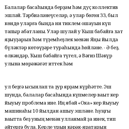
Балалар баҡсаһында берҙәм һәм дуҫ коллектив
эшләй. Тәрбиәләнеүселәр, ә улар бөгөн 33, был
көндө уларға бында ни тиклем оҡшауын күп
тапҡыр ҡабатланы. Улар шулай уҡ Ҡыш бабайға хат
яҙыуҙарын һәм түҙемһеҙлек менән Яңы йылда
бүләктәр көтөүҙәре тураһында һөйләне. - Ә беҙ,
өлкәндәр, Ҡыш бабайға түгел, ә Вәғиз Шәкүр
улына мөрәжәғәт иттек һәм
ул беҙгә ысынлап та ҙур ярҙам күрһәтте. Эш
шунда, балалар баҡсаһында күпмелер ваҡыт кер
йыуыу проблема ине. Иң ябай «Ока» кер йыуыу
машинаһы 10 йылдан ашыу эшләне. Һуңғы
ваҡытта беҙ уның менән ҡулланмай ҙа инек, тип
әйтергә була. Керле урын кәрәк-яраҡтарын