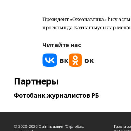
Президент «Океанавтика» һыу аҫты
проектында ҡатнашыусылар менән
Читайте нас
Партнеры
Фотобанк журналистов РБ
© 2020-2026 Сайт издания "Стәрлебаш
Газета з