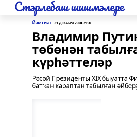
Стэрлебаш шишмэлере
Йәмғиәт
31 ДЕКАБРЯ 2020, 21:00
Владимир Пути
төбөнән табылғ
күрһәттеләр
Рәсәй Президенты XIX быуатта Ф
батҡан караптан табылған әйбе