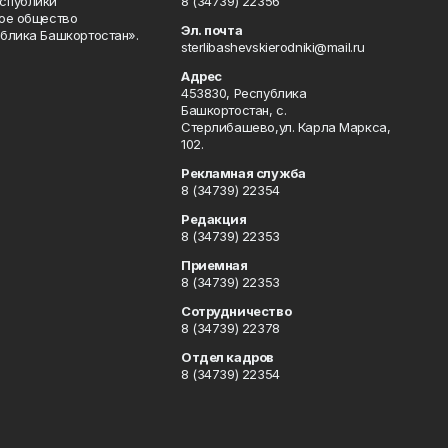
спублики
8 (34739) 22356
ое общество
Эл. почта
блика Башкортостан».
sterlibashevskierodniki@mail.ru
Адрес
453830, Республика
Башкортостан, c.
Стерлибашево,ул. Карла Маркса,
102.
Рекламная служба
8 (34739) 22354
Редакция
8 (34739) 22353
Приемная
8 (34739) 22353
Сотрудничество
8 (34739) 22378
Отдел кадров
8 (34739) 22354