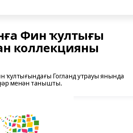
нға Фин ҡултығы
ан коллекцияны
ин ҡултығындағы Гогланд утрауы янында
рҙәр менән танышты.