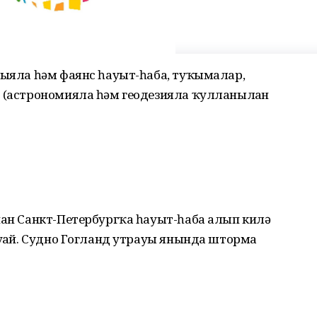
быяла һәм фаянс һауыт-һаба, туҡымалар,
т (астрономияла һәм геодезияла ҡулланылған
нан Санкт-Петербургҡа һауыт-һаба алып килә
уғай. Судно Гогланд утрауы янында штормға