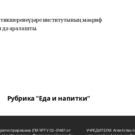
 тикшеренеүҙәре институтының мәғариф
 дә аралашты.
Рубрика "Еда и напитки"
арегистрирована (ПИ №ТУ 02-01461 от
УЧРЕДИТЕЛИ: Агентство п