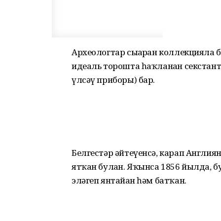
Археологтар сығарған коллекцияла 
идеаль торошта һаҡланған секстан
үлсәү приборы) бар.
Белгестәр әйтеүенсә, карап Англия
ятҡан булған. Яҡынса 1856 йылда, б
эләгеп янтайған һәм батҡан.