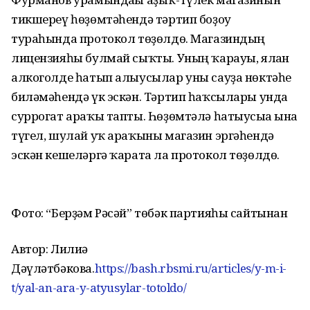
тикшереү һөҙөмтәһендә тәртип боҙоу
тураһында протокол төҙөлдө. Магазиндың
лицензияһы булмай сыҡты. Уның ҡарауы, ялған
алкоголде һатып алыусылар уны сауҙа нөктәһе
биләмәһендә үк эскән. Тәртип һаҡсылары унда
суррогат араҡы тапты. Һөҙөмтәлә һатыусыға ғына
түгел, шулай уҡ араҡыны магазин эргәһендә
эскән кешеләргә ҡарата ла протокол төҙөлдө.
Фото: “Берҙәм Рәсәй” төбәк партияһы сайтынан
Автор: Лилиә
Дәүләтбәкова.
https://bash.rbsmi.ru/articles/y-m-i-
t/yal-an-ara-y-atyusylar-totoldo/