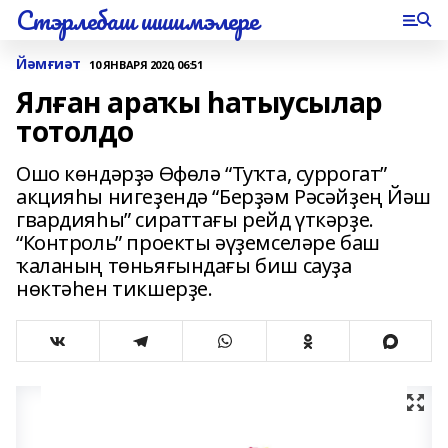
Стэрлебаш шишмэлере
Йәмғиәт
10 ЯНВАРЯ 2020, 06:51
Ялған араҡы һатыусылар
тотолдо
Ошо көндәрҙә Өфөлә “Туҡта, суррогат”
акцияһы нигеҙендә “Берҙәм Рәсәйҙең Йәш
гвардияһы” сираттағы рейд үткәрҙе.
“Контроль” проекты әүҙемселәре баш
ҡаланың төньяғындағы биш сауҙа
нөктәһен тикшерҙе.