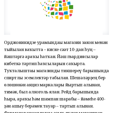
Орджоникидзе урамындағы магазин закон менән
тыйылған ваҡытта – киске сәғәт 10-дан һуң –
йәштәргә араҡы һатҡан. Йәш гвардиясылар
кибеткә тәртип һаҡсыларын саҡырта.
Туҡталыштағы магазинды тикшереү барышында
спиртлы эсемлектәр табылған. Шешәләрҙең бер
өлөшөнән акциз маркалары йыртып алынған,
тимәк, был алкоголь ялған. Рейд барышында
һыра, араҡы һәм шампан шарабы – йәмғеһе 400-
ҙән ашыу берәмек тауар – тартып алынған.
Фурманов урамындағы аҙыҡ-түлек магазинын