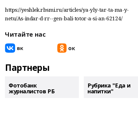
https://yeshlek.rbsmi.ru/articles/ya-yly-tar-ta-ma-y-
netu/As-indar-d-rr--gen-bali-totor-a-si-an-62124/
Читайте нас
Партнеры
Фотобанк
Рубрика "Еда и
журналистов РБ
напитки"