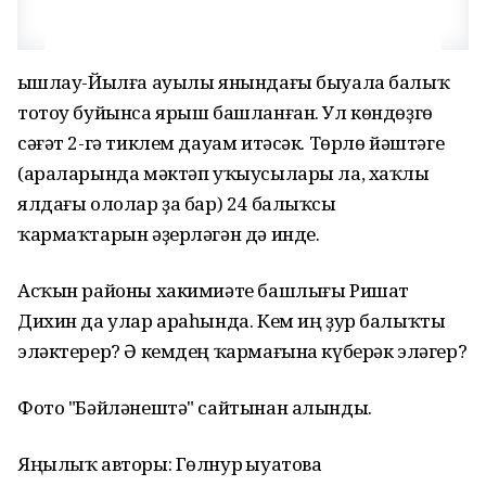
Ҡышлау-Йылға ауылы янындағы быуала балыҡ
тотоу буйынса ярыш башланған. Ул көндөҙгө
сәғәт 2-гә тиклем дауам итәсәк. Төрлө йәштәге
(араларында мәктәп уҡыусылары ла, хаҡлы
ялдағы ололар ҙа бар) 24 балыҡсы
ҡармаҡтарын әҙерләгән дә инде.
Асҡын районы хакимиәте башлығы Ришат
Дихин да улар араһында. Кем иң ҙур балыҡты
эләктерер? Ә кемдең ҡармағына күберәк эләгер?
Фото "Бәйләнештә" сайтынан алынды.
Яңылыҡ авторы: Гөлнур Ҡыуатова