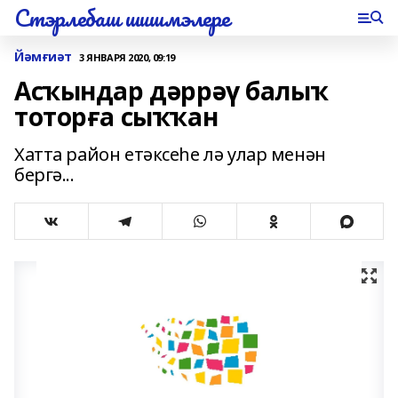
Стэрлебаш шишмэлере
Йәмғиәт
3 ЯНВАРЯ 2020, 09:19
Асҡындар дәррәү балыҡ
тоторға сыҡҡан
Хатта район етәксеһе лә улар менән
бергә...