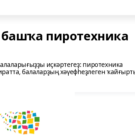
 башҡа пиротехника
балаларығыҙҙы иҫкәртегеҙ: пиротехника
ратта, балаларҙың хәүефһеҙлеген ҡайғырт