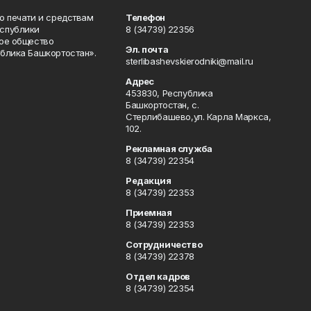
о печати и средствам
Телефон
спублики
8 (34739) 22356
ое общество
Эл. почта
блика Башкортостан».
sterlibashevskierodniki@mail.ru
Адрес
453830, Республика
Башкортостан, c.
Стерлибашево,ул. Карла Маркса,
102.
Рекламная служба
8 (34739) 22354
Редакция
8 (34739) 22353
Приемная
8 (34739) 22353
Сотрудничество
8 (34739) 22378
Отдел кадров
8 (34739) 22354