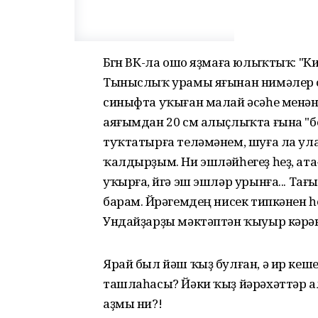
Бөгөн ВК-ла ошо яҙмаға юлыҡтыҡ: "К
Тыныслыҡ урамы яғынан нимәлер осо
синыфта уҡыған малай әсәһе менән 
аяғымдан 20 см алыҫлыҡта ғына "
туҡтатырға теләмәнем, шуға ла ул
ҡалдырҙым. Ни эшләйһегеҙ һеҙ, ата
уҡырға, өйгә эш эшләр урынға... Та
барам. Йөрәгемдең нисек типкәнен 
Ундайҙарҙы мәктәптән ҡыуыр кәрәк
Ярай был йәш ҡыҙ булған, ә ир кеше
ташлаһасы? Йәки ҡыҙ йәрәхәттәр 
аҙмы ни?!