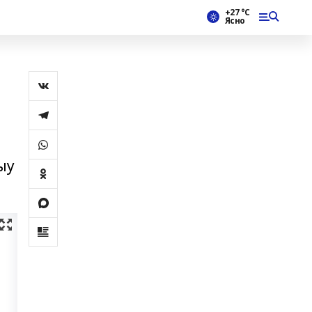
+27 °С
Ясно
ыу