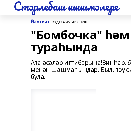
Стэрлебаш шишмэлере
Йәмғиәт
23 ДЕКАБРЯ 2019, 09:00
"Бомбочка" һәм
тураһында
Ата-әсәләр иғтибарына!Зинһар, 
менән шашмаһындар. Был, тәү си
була.