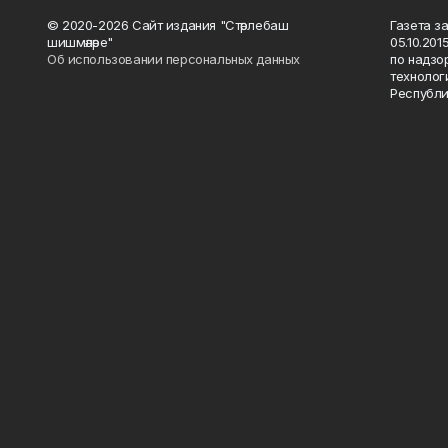
© 2020-2026 Сайт издания "Стәрлебаш
Газета з
шишмәләре"
05.10.20
Об использовании персональных данных
по надзо
технолог
Республи