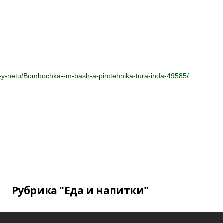
-ma-y-netu/Bombochka--m-bash-a-pirotehnika-tura-inda-49585/
Рубрика "Еда и напитки"