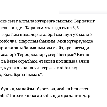
иске сәғәт алтыла йүгерергә сыҡтым. Бер ваҡыт
п килде... Ҡараһам, яҡында ғына 5, 6
тора һәм нимәлер көтәләр. Һәм шул уҡ мәлдә
бомбочка" шартламаһынмы! Мин йүгереүемде
арға ҡаршы барманым, әммә йөҙҙәрен иҫемдә
-әсәләр? Террорсылар үҫтерәһегеҙме? Китап
ғы ла һеҙҙе осратһам, етәкләп полицияға алып
һеҙ күҙ алдына ла килтерә алмайһығыҙ.
, Ҡытайҙағы һымаҡ".
 булып, малайҙы - бәргеләп, әсәһен һелкетеп
алһа? Пиротехника арҡаһында яраланғандар