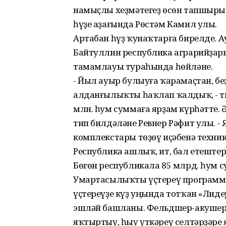
намыҫлы хеҙмәтегеҙ өсөн тапшырыл
һүҙе аҙағында Рөстәм Камил улы.
Артабан һүҙ ҡунаҡтарға бирелде.
Байтуллин республика аграрийҙар
тамамлауы тураһында һөйләне.
- Йыл ауыр булыуға ҡарамаҫтан, беҙ
алданғылыҡты һаҡлап ҡалдыҡ, - тин
млн. һум суммаға ярҙам күрһәтте. Ә
тип билдәләне Ревнер Рәфит улы. 
комплекстары төҙөү иҫәбенә техни
Республика ашлыҡ, ит, бал етештер
Бөгөн республикала 85 млрд. һум 
Умартасылыҡты үҫтереү программ
үҫтереүҙе күҙ уңында тотҡан «Лид
эшләй башланы. Фельдшер-акушер
яҡтыртыу, һыу үткәреү селтәрҙәр