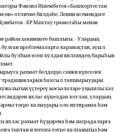
низаторы Фәнзил Ишембәтов «Башҡортостан
өсөн» отличие билдәһе, Ленин исемендәге
ҫәнбәтов - БР Маҡтау грамотаһы менән
не район хакимиәте башлығы. - Уларҙың
, булған проблемаларға ҡарамаҫтан, ауыл
айлы булһын өсөн ҡулдан килгәндең барыһын
хмәт.
ырыуса рәхмәт белдерҙе, сөнки күпселек
әт традицияларын һаҡсыл тапшырыуҙары
 хужалығын үҫтереү мәсьәләләре уңышлы хәл
мәтсәндәрен ихлас күңелдән ҡотлап, уларҙың
әренә тоғро ҡалыуҙары оло ихтирамға һәм
.
ың ихлас рәхмәт һүҙҙәренә һәм наградаларға
еҙгә тыуған илегеҙгә тоғро ҡалғанығыҙ һәм