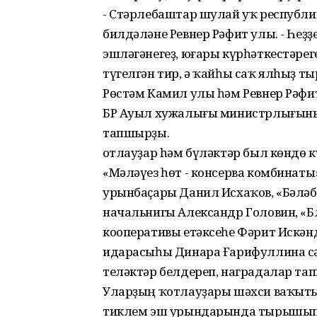
- Стәрлебаштар шулай уҡ республи
билдәләне Ревнер Рәфит улы. - Һеҙ
эшләгәнегеҙ, юғары күрһәткестәрег
түгелгән тир, ә ҡайһы саҡ ялһыҙ ты
Рөстәм Камил улы һәм Ревнер Рәф
БР Ауыл хужалығы министрлығыны
тапшырҙы.
Ҡотлауҙар һәм бүләктәр был көндө 
«Мәләүез һөт - консерва комбинат
урынбаҫары Данил Исхаҡов, «Бәләбә
начальнигы Александр Головин, «
кооперативы етәксеһе Фәрит Искәнд
идарасыһы Динара Ғарифуллина сәх
теләктәр белдереп, наградалар та
Уларҙың ҡотлауҙары шәхси ваҡыты
тиклем эш урындарында тырышып э