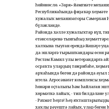
һөйөнөслө. «Заря» йәмғиәте меха
Республикаһында фиҙаҡәр хеҙмәте 
хужалыҡ механизаторы Сәмерхан И
бүләкләнде.
Районда хәлле хужалыҡтар күп, ти
етәкселәренә тынғыһыҙ хеҙмәттәре
халҡына тыуған ерендә йәшәүе уң
да эшләргә тырышҡандары өсөн рә
Рөстәм Камил улы ветерандарға ай
осраҡта уларҙың тәжрибәһе, хеҙм
арҡаһында бөгөн дә районда ауыл
ителә. Агросәнәғәт комплексы хеҙ
һөнәри оҫталығы һәм һайлаған эшт
хөрмәткә лайыҡ, - тип билдәләне ул
- Рәхмәт һеҙгә! Һеҙ яҡташтарығыҙҙ
хаҡлы рәүештә лайыҡ, улар бөгөн һ