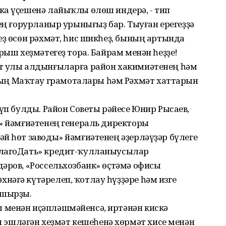
ка үҫешенә лайыҡлы өлөш индерә, - тип
ҙең ғорурланыр урынығыҙ бар. Тыуған ерегеҙҙә
еҙ өсөн рәхмәт, һис шикһеҙ, бының артында
рыш хеҙмәтегеҙ тора. Байрам менән һеҙҙе!
ит улы алдынғыларға район хакимиәтенең һәм
ң Маҡтау грамоталары һәм Рәхмәт хаттарын
күп булды. Район Советы рәйесе Юнир Рысаев,
ы» йәмғиәтенең генераль директоры
й һөт заводы» йәмғиәтенең әҙерләүҙәр бүлеге
БлагоДать» кредит-ҡулланыусылар
әров, «Россельхозбанк» өҫтәмә офисы
нәгә күтәрелеп, ҡотлау һүҙҙәре һәм изге
пшырҙы.
 менән иҫәпләшмәйенсә, иртәнән кискә
шләгән хеҙмәт кешеһенә хөрмәт хисе менән