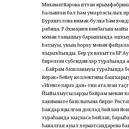
Мөхәмәтйәрова иттән ярымфабрикат
һалынған бал һәм умартасылыҡ пр
Буранғолова икмәк-булка һәм конди
рабица, Р.Әхмәҙиев көнбағыш майы 
менән танышыу барышында эшҡыуа
һатыуы, уның һорау менән файҙала
ҡыҙыҡһынды. Бер үк ваҡытта БР 
бирелгән субсидиялар тураһында 
... Байрам башланыуы тураһында 
йөрәк» бейеү коллективы башҡары
«Игенселәргә дан» тип аталған таҫ
Йыйылыусыларҙы байрам менән ҡот
хакимиәте башлығына бирҙе. Рөс
һандар яҙылған доклад һөйләп йо
тураһында ҡыҫҡаса һөйләп, барыһы
һаналған ауыл хеҙмәтсәндәренә б