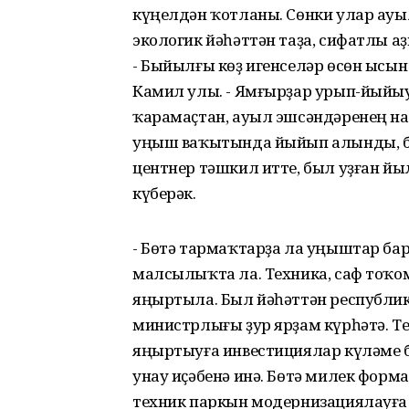
күңелдән ҡотланы. Сөнки улар ауы
экологик йәһәттән таҙа, сифатлы а
- Быйылғы көҙ игенселәр өсөн ысын
Камил улы. - Ямғырҙар урып-йыйы
ҡарамаҫтан, ауыл эшсәндәренең 
уңыш ваҡытында йыйып алынды, б
центнер тәшкил итте, был уҙған й
күберәк.
- Бөтә тармаҡтарҙа ла уңыштар бар, 
малсылыҡта ла. Техника, саф тоҡ
яңыртыла. Был йәһәттән республик
министрлығы ҙур ярҙам күрһәтә. 
яңыртыуға инвестициялар күләме 
унау иҫәбенә инә. Бөтә милек фор
техник паркын модернизациялауға