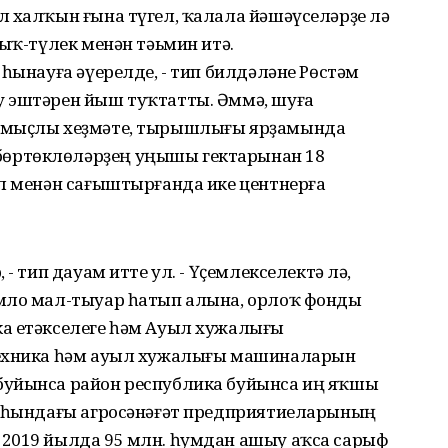
л халҡын ғына түгел, ҡалала йәшәүселәрҙе лә
ҙыҡ-түлек менән тәьмин итә.
 һынауға әүерелде, - тип билдәләне Рөстәм
у эштәрен йыш туҡтатты. Әммә, шуға
намыҫлы хеҙмәте, тырышлығы ярҙамында
өртөклөләрҙең уңышы гектарынан 18
ыл менән сағыштырғанда ике центнерға
- тип дауам итте ул. - Үҫемлекселектә лә,
омло мал-тыуар һатып алына, орлоҡ фонды
а етәкселеге һәм Ауыл хужалығы
Техника һәм ауыл хужалығы машиналарын
буйынса район республика буйынса иң яҡшы
маһындағы агросәнәғәт предприятиеларының
 2019 йылда 95 млн. һумдан ашыу аҡса сарыф