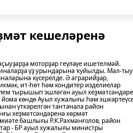
еҙмәт кешеләренә
аҫыуҙарҙа моторҙар геүләүе ишетелмәй.
биналарҙа үҙ урындарына ҡуйылды. Мал-ты
наларына күсерелде. Ә аграрийҙар,
икмәк, ит-һөт һәм кондитер изделиелар
иклем тырышып эшләгән ауыл хеҙмәтсәндәре
н йома көндө Ауыл хужалығы һәм эшкәртеүс
йынан үткәрелгән тантанала район
нғы хеҙмәтсәндәренә хөрмәт
миәте башлығы Р.К.Рахманғолов, район
ҡтар - БР ауыл хужалығы министры