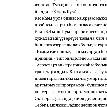
ителгән. Туғыҙ айҙа төп кипиталға 
йылда - 68 млн. һум).
Кесе һәм урта бизнесҡа ярҙам маҡс
проблемаларын һәм киләсәктәге п
Унда 3,4 млн. һум тирәһе инвестиц
хужалығын үҫтереүгә ҡағыла, был
һалырға әҙер кешеләр булыуы тур
- Һөҙөмтәгә эшләү - эшҡыуарҙар һә
принцип, - тип билдәләне Р.Рахман
«Агростартап» программаһы буйынс
гранттар алдыҡ. Был аҡсаға сәсеү
инвентары, йылҡы малы, умарталы
арттырыусы программа» буйынса 
консервалау өсөн ҡоролмалар һат
Октябрь аҙағында район делегаци
Төбәк Башлығы Радий Хәбиров яҡ