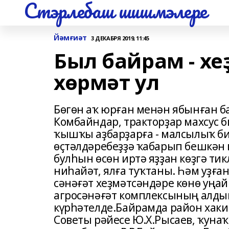
Стэрлебаш шишмэлере
Йәмғиәт
3 ДЕКАБРЯ 2019, 11:45
Был байрам - х
хөрмәт ул
Бөгөн аҡ юрған менән ябынған б
Комбайндар, тракторҙар махсус 
ҡышҡы аҙбарҙарға - малсылыҡ би
өҫтәлдәребеҙҙә ҡабарып бешкән 
булһын өсөн иртә яҙҙан көҙгә т
ниһайәт, ялға туҡтаны. Һәм уҙға
сәнәғәт хеҙмәтсәндәре көнө уңа
агросәнәғәт комплексының алды
күрһәтелде.Байрамда район хаки
Советы рәйесе Ю.Х.Рысаев, ҡуна