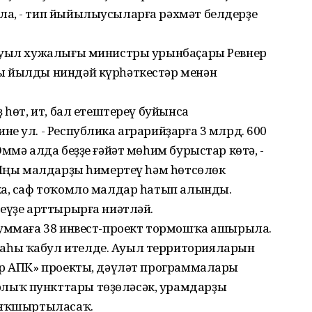
а, - тип йыйылыусыларға рәхмәт белдерҙе
 Ауыл хужалығы министры урынбаҫары Ревнер
ы йылды ниндәй күрһәткестәр менән
 һөт, ит, бал етештереү буйынса
е ул. - Республика аграрийҙарға 3 млрд. 600
ммә алда беҙҙе ғәйәт мөһим бурыстар көтә, -
- Яңы малдарҙы һимертеү һәм һөтсөлөк
ка, саф тоҡомло малдар һатып алынды.
еүҙе арттырырға ниәтләй.
суммаға 38 инвест-проект тормошҡа ашырыла.
аһы ҡабул ителде. Ауыл территорияларын
ер АПК» проекты, дәүләт программалары
лыҡ пункттары төҙөләсәк, урамдарҙы
е яҡшыртыласаҡ.