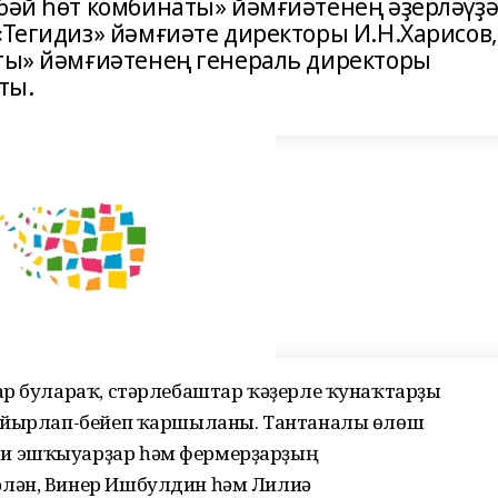
әбәй һөт комбинаты» йәмғиәтенең әҙерләүҙ
«Тегидиз» йәмғиәте директоры И.Н.Харисов,
аты» йәмғиәтенең генераль директоры
ты.
ар булараҡ, стәрлебаштар ҡәҙерле ҡунаҡтарҙы
н йырлап-бейеп ҡаршыланы. Тантаналы өлөш
и эшҡыуарҙар һәм фермерҙарҙың
лән, Винер Ишбулдин һәм Лилиә