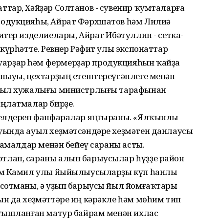
тар, Хәйҙәр Солтанов - сувенир ҡумталарға
одукцияһы, Айрат Фәрхшатов һәм Лилиә
тер изделиелары, Айрат Ибәтуллин - сетка-
күрһәтте. Ревнер Рәфит улы экспонаттар
рҙар һәм фермерҙар продукцияһын ҡайҙа
ныуы, цехтарҙың етештереүсәнлеге менән
Ауыл хужалығы министрлығы тарафынан
аңлатмалар бирҙе.
белдереп фанфаралар яңғыраны. «Ялҡынлы
уында ауыл хеҙмәтсәндәре хеҙмәтен данлаусы
тамалдар менән бейеү сараны асты.
лап, сараны алып барыусылар һүҙҙе район
тәм Камил улы йыйылыусыларҙы күп һанлы
нсотманы, ә уҙып барыусы йыл йомғаҡтары
н да хеҙмәттәре иң кәрәкле һәм мөһим тип
ағышланған матур байрам менән ихлас