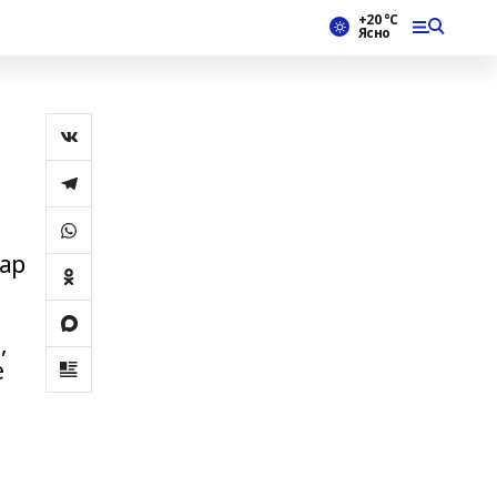
+20 °С
Ясно
уар
,
е