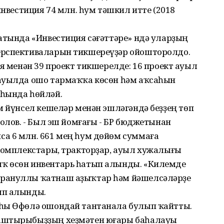
инвестиция 74 млн. һум тәшкил итте (2018
атында «Инвестиция сәғәттәре» ндә уларҙың
ерспективаларын тикшереүҙәр ойошторолдо.
ия менән 39 проект тикшерелде: 16 проект ауыл
 ауылда ошо тармаҡҡа көсөн һәм аҡсаһын
аһында һөйләй.
м йүнсел кешеләр менән эшләгәндә беҙҙең төп
ғолов. - Был эш йомғағы - БР бюджетынан
а 6 млн. 661 мең һум дөйөм суммаға
 комплекстары, тракторҙар, ауыл хужалығы
ҡ өсөн инвентарь һатып алынды. «Килемде
грануллы ҡатнаш аҙыҡтар һәм йәшелсәләрҙе
ып алынды.
яһы Өфөлә ошондай тантанала булып ҡайтты.
таштырыбыҙҙың хеҙмәтен юғары баһалауы