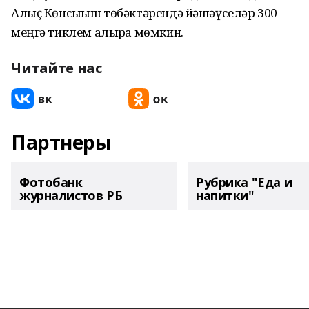
Алыҫ Көнсығыш төбәктәрендә йәшәүселәр 300
меңгә тиклем алырға мөмкин.
Читайте нас
Партнеры
Фотобанк
Рубрика "Еда и
журналистов РБ
напитки"