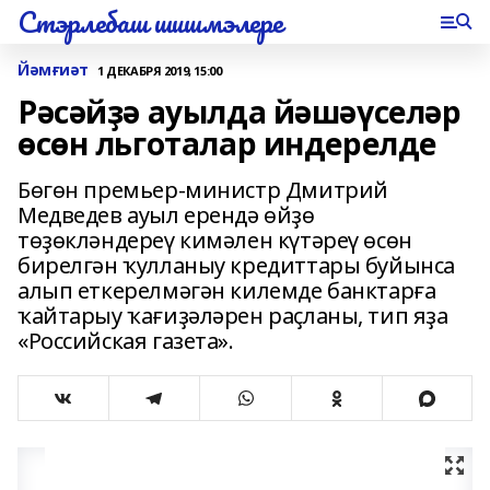
Стэрлебаш шишмэлере
Йәмғиәт
1 ДЕКАБРЯ 2019, 15:00
Рәсәйҙә ауылда йәшәүселәр
өсөн льготалар индерелде
Бөгөн премьер-министр Дмитрий
Медведев ауыл ерендә өйҙө
төҙөкләндереү кимәлен күтәреү өсөн
бирелгән ҡулланыу кредиттары буйынса
алып еткерелмәгән килемде банктарға
ҡайтарыу ҡағиҙәләрен раҫланы, тип яҙа
«Российская газета».