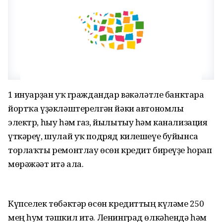
1 ғинуарҙан уҡ граждандар вәкәләтле банктарға
йортҡа үҙәкләштерелгән йәки автономлы
электр, һыу һәм газ, йылытыу һәм канализация
үткәреү, шулай уҡ подряд килешеүе буйынса
торлаҡты ремонтлау өсөн кредит биреүҙе һорап
мөрәжәғәт итә ала.
Күпселек төбәктәр өсөн кредиттың күләме 250
мең һум тәшкил итә. Ленинград өлкәһендә һәм