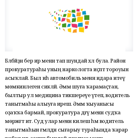
Бәләбәйҙән бер ир менән тап шундай хәл була. Район
прокуратураһы уның наркологта иҫәптә тороуын
асыҡлай. Был иһә автомобиль менән идара итеү
мөмкинлеген сикләй. Әммә шуға ҡарамаҫтан,
былтыр ул медицина тикшереүе үтеп, водитель
танытмаһы алыуға ирешә. Әммә ҡыуанысы
оҙаҡҡа бармай, прокуратура дәғүә менән судҡа
мөрәжәғәт итә. Суд улар менән килешә һәм водитель
танытмаһын ғәмәлдән сығарыу тураһында ҡарар