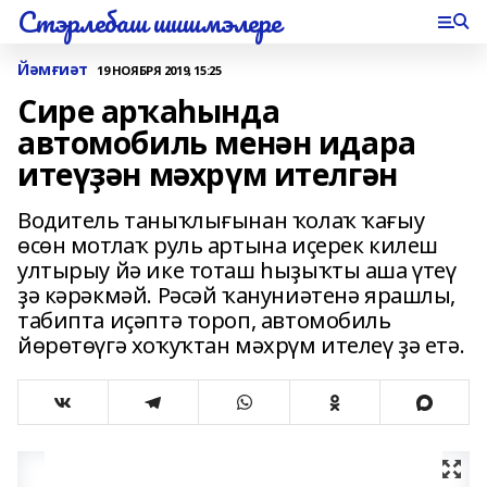
Стэрлебаш шишмэлере
Йәмғиәт
19 НОЯБРЯ 2019, 15:25
Сире арҡаһында
автомобиль менән идара
итеүҙән мәхрүм ителгән
Водитель таныҡлығынан ҡолаҡ ҡағыу
өсөн мотлаҡ руль артына иҫерек килеш
ултырыу йә ике тоташ һыҙыҡты аша үтеү
ҙә кәрәкмәй. Рәсәй ҡануниәтенә ярашлы,
табипта иҫәптә тороп, автомобиль
йөрөтөүгә хоҡуҡтан мәхрүм ителеү ҙә етә.