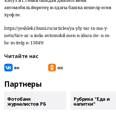
ҡабул итә, сөнки бындай диагноз менән
автомобиль йөрөтөү юлдағы башҡа кешеләр өсөн
хәүефле.
https://yeshlek.rbsmi.ru/articles/ya-yly-tar-ta-ma-y-
netu/Sire-ar-a-inda-avtomobil-men-n-idara-ite--n-m-
hr-m-itelg-n-13849/
Читайте нас
Партнеры
Фотобанк
Рубрика "Еда и
журналистов РБ
напитки"