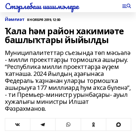
Стэрлебаш шишмэлере
Йәмғиәт
8 НОЯБРЯ 2019, 12:00
Ҡала һәм район хакимиәте
башлыҡтары йыйылды
Муниципалитеттар съезында төп мәсьәлә
- милли проекттарҙы тормошҡа ашырыу.
“Республика милли проекттарҙа әүҙем
ҡатнаша. 2024 йылдың аҙағынаса
Федераль ҡаҙнанан уларҙы тормошҡа
ашырыуға 177 миллиард һум аҡса бүленә”,
- ти Премьер-министр урынбаҫары- ауыл
хужалығы министры Илшат
Фәзрахманов.