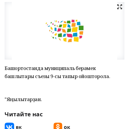
Башҡортостанда муниципаль берәмек
башлыҡтары съезы 9-сы тапҡыр ойошторола.
"Яңылыҡтарҙан.
Читайте нас