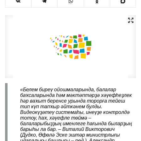
«Белем биреү ойошмаларында, балалар
баҡсаларында һәм мәктәптәрҙә хәүефһеҙлек
һәр ваҡыт беренсе урында торорға тейеш
тип күп тапҡыр әйткәнем булды.
Видеокүҙәтеү системаһы, инеүҙе контролдә
тотоу, һаҡ, хәүефле төймә –
балаларыбыҙҙың именлеге һағында быларҙың
барыһы ла бар. – Виталий Викторович
(Дудко, Өфөлә Эске эштәр министрлығы
идаралығы башлығы – ред.), Александр