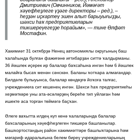
Дмитриевич (Овчинников, Йәмәғәт
хәүефһеҙлеге үҙәге директоры – ред.), –
һеҙҙән иҫкәртеү эшен алып барыуығыҙҙы,
шәхси һаҡ предприятиеларын
тикшереүегеҙҙе һорайым», — тине Өлфәт
Мостафин.
Хакимиәт 31 октябрҙә Ненец автономиялы округының баш
ҡалаһында булған фажиғәне иғтибарҙан ситтә ҡалдырманы.
36 йәшлек иҫерек ир балалар баҡсаһына ингән һәм 6 йәшлек
малайға бысаҡ менән сәнскән. Баланы ҡотҡара алмағандар.
Билдәле булыуынса, балалар көндөҙгө йоҡоға талғас,
учреждениеға сит кешенең ингән. Шәхси һаҡ предприятиеһы
хеҙмәткәре уны ата-әсәләрҙең береһе тип уйлаған һәм
ишекте аса торған төймәгә баҫҡан.
Әлеге ваҡытта илдең күп кенә ҡалаларында балалар
баҡсаларының хәүефһеҙлеген тикшерә башланылар.
Башҡортостандың район хакимиәттәре башлыҡтарына һәм
мәғариф идаралығына белем биреү учреждениеларының