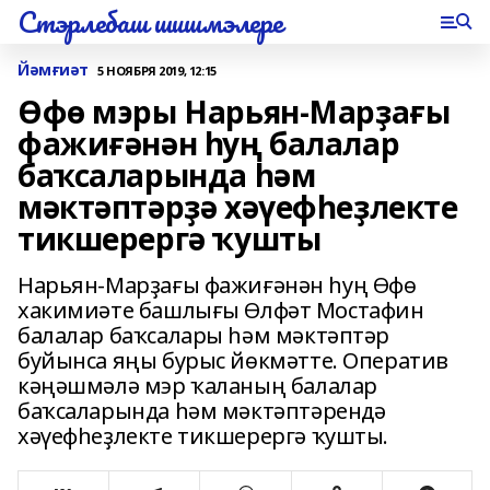
Стэрлебаш шишмэлере
Йәмғиәт
5 НОЯБРЯ 2019, 12:15
Өфө мэры Нарьян-Марҙағы
фажиғәнән һуң балалар
баҡсаларында һәм
мәктәптәрҙә хәүефһеҙлекте
тикшерергә ҡушты
Нарьян-Марҙағы фажиғәнән һуң Өфө
хакимиәте башлығы Өлфәт Мостафин
балалар баҡсалары һәм мәктәптәр
буйынса яңы бурыс йөкмәтте. Оператив
кәңәшмәлә мэр ҡаланың балалар
баҡсаларында һәм мәктәптәрендә
хәүефһеҙлекте тикшерергә ҡушты.