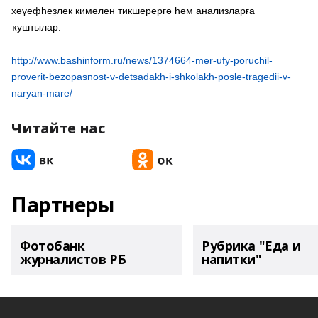
хәүефһеҙлек кимәлен тикшерергә һәм анализларға
ҡуштылар.
http://www.bashinform.ru/news/1374664-mer-ufy-poruchil-
proverit-bezopasnost-v-detsadakh-i-shkolakh-posle-tragedii-v-
naryan-mare/
Читайте нас
Партнеры
Фотобанк
Рубрика "Еда и
журналистов РБ
напитки"