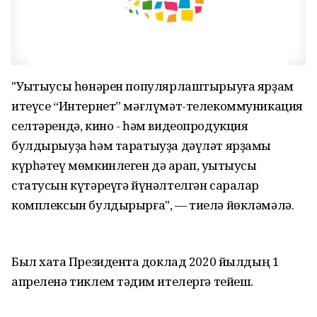
"Уҡытыусы һөнәрен популярлаштырыуға ярҙам
итеүсе “Интернет” мәғлүмәт-телекоммуникация
селтәрендә, кино - һәм видеопродукция
булдырыуҙа һәм таратыуҙа дәүләт ярҙамы
күрһәтеү мөмкинлеген дә ҡарап, уҡытыусы
статусын күтәреүгә йүнәлтелгән саралар
комплексын булдырырға", — тиелә йөкләмәлә.
Был хаҡта Президентҡа доклад 2020 йылдың 1
апреленә тиклем тәҡдим ителергә тейеш.