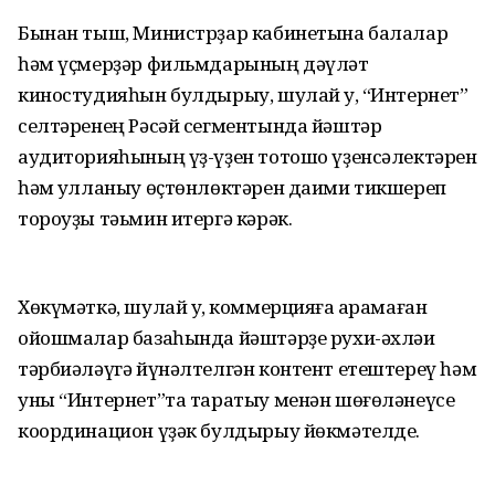
Бынан тыш, Министрҙар кабинетына балалар
һәм үҫмерҙәр фильмдарының дәүләт
киностудияһын булдырыу, шулай уҡ, “Интернет”
селтәренең Рәсәй сегментында йәштәр
аудиторияһының үҙ-үҙен тотошо үҙенсәлектәрен
һәм ҡулланыу өҫтөнлөктәрен даими тикшереп
тороуҙы тәьмин итергә кәрәк.
Хөкүмәткә, шулай уҡ, коммерцияға ҡарамаған
ойошмалар базаһында йәштәрҙе рухи-әхләҡи
тәрбиәләүгә йүнәлтелгән контент етештереү һәм
уны “Интернет”та таратыу менән шөғөләнеүсе
координацион үҙәк булдырыу йөкмәтелде.