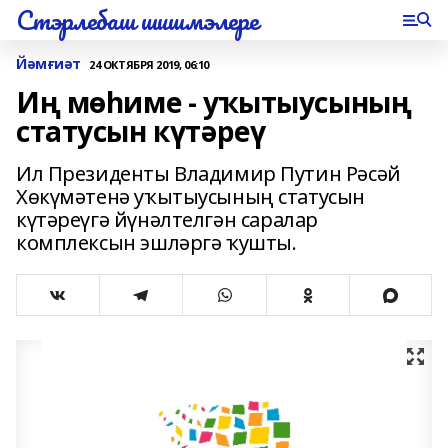
Стэрлебаш шишмэлере
Йәмғиәт
24 ОКТЯБРЯ 2019, 06:10
Иң мөһиме - уҡытыусының
статусын күтәреү
Ил Президенты Владимир Путин Рәсәй
Хөкүмәтенә уҡытыусының статусын
күтәреүгә йүнәлтелгән саралар
комплексын эшләргә ҡушты.