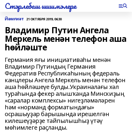
Стэрлебаш шишмэлере
Йәмғиәт
21 ОКТЯБРЯ 2019, 06:30
Владимир Путин Ангела
Меркель менән телефон аша
һөйләште
Германия яғы инициативаһы менән
Владимир Путиндың Германия
Федератив Республикаһының федераль
канцлеры Ангела Меркель менән телефон
аша һөйләшеүе булды.Украиналағы хәл
тураһында фекер алышҡанда Минскиҙың
«саралар комплексы» нигеҙләмәләрен
һәм «норманд форматындағы»
осрашыуҙар барышында ирешелгән
килешеүҙәрҙе тайпылышһыҙ үтәү
мөһимлеге раҫланды.