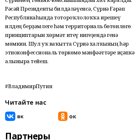
Рәсәй Президенты билдәләүенсә, Сүриә Ғәрәп
Республикаһында тотороҡлолоҡҡа ирешеү
илдең берҙәмлеге һәм территориаль бөтөнлөгө
принциптарын хөрмәт итеү нигеҙендә генә
мөмкин. Шул уҡ ваҡытта Сүриә халҡының һәр
этноконфессиональ төркөмө мәнфәғәттәре иҫәпкә
алынырға тейеш.
#ВладимирПутин
Читайте нас
Партнеры