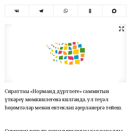
Сираттағы «Норманд дүртлеге» саммитын
үткәреү мөмкинлегенә килгәндә, ул теүәл
һөҙөмтәләр менән ентекләп әҙерләнергә тейеш.
Сүриәнең төньяҡ-көнсығышындағы хәл ҡаралды.