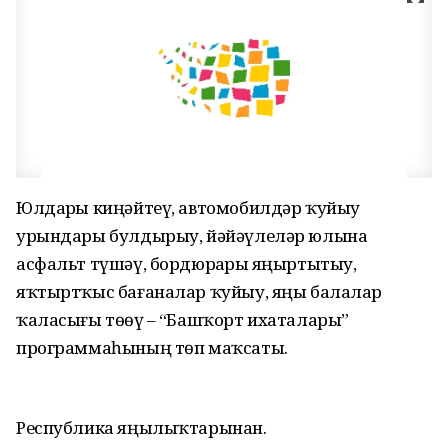
Юлдарҙы киңәйтеү, автомобилдәр ҡуйыу
урындары булдырыу, йәйәүлеләр юлына
асфальт түшәү, бордюрҙарҙы яңыртытыу,
яҡтыртҡыс бағаналар ҡуйыу, яңы балалар
ҡаласығы төҙөү – “Башҡорт ихаталары”
программаһының төп маҡсаты.
Республика яңылыҡтарынан.