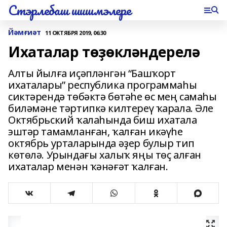
Стэрлебаш шишмэлере
Йәмғиәт
11 ОКТЯБРЯ 2019, 06:30
Ихаталар төҙөкләндерелә
Алты йылға иҫәпләнгән “Башҡорт
ихаталары” республика программаһы
сиктәрендә төбәктә бөтәһе өс мең самаһы
биләмәне тәртипкә килтереү ҡарала. Әле
Октябрьский ҡалаһында биш ихатала
эштәр тамамланған, ҡалған икәүһе
октябрь урталарында әҙер булыр тип
көтөлә. Урындағы халыҡ яңы төҫ алған
ихаталар менән ҡәнәғәт ҡалған.