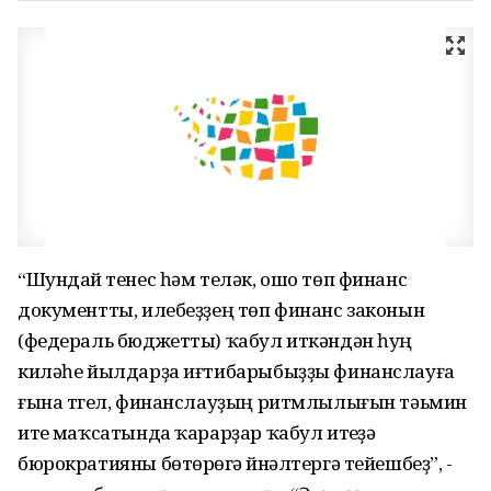
“Шундай үтенес һәм теләк, ошо төп финанс
документты, илебеҙҙең төп финанс законын
(федераль бюджетты) ҡабул иткәндән һуң
киләһе йылдарҙа иғтибарыбыҙҙы финанслауға
ғына түгел, финанслауҙың ритмлылығын тәьмин
итеү маҡсатында ҡарарҙар ҡабул итеүҙә
бюрократияны бөтөрөүгә йүнәлтергә тейешбеҙ”, -