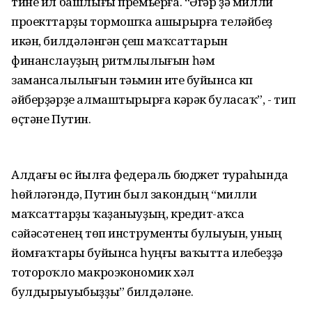
тине ил башлығы премьерға. “Әгәр ҙә милли
проекттарҙы тормошҡа ашырырға теләйбеҙ
икән, билдәләнгән үҫеш маҡсаттарын
финанслауҙың ритмлылығын һәм
замансалылығын тәьмин итеү буйынса күп
әйберҙәрҙе алмаштырырға кәрәк буласаҡ”, - тип
өҫтәне Путин.
Алдағы өс йылға федераль бюджет тураһында
һөйләгәндә, Путин был закондың “милли
маҡсаттарҙы ҡаҙаныуҙың, кредит-аҡса
сәйәсәтенең төп инструменты булыуын, уның
йомғаҡтары буйынса һуңғы ваҡытта илебеҙҙә
тотороҡло макроэкономик хәл
булдырыуыбыҙҙы” билдәләне.