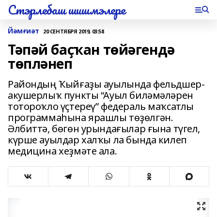
Стэрлебаш шишмэлере
Йәмғиәт
20 СЕНТЯБРЯ 2019, 03:58
Тәпәй баҫҡан төйәгендә
төпләнеп
Райондың Ҡыйғаҙы ауылында фельдшер-
акушерлыҡ пункты “Ауыл биләмәләрен
тотороҡло үҫтереү” федераль маҡсатлы
программаһына ярашлы төҙөлгән.
Әлбиттә, бөгөн урындағылар ғына түгел,
күрше ауылдар халҡы ла бында килеп
медицина хеҙмәте ала.