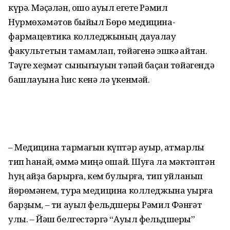
күрә. Мәҫәлән, ошо ауыл егете Рәмил
Нурмөхәмәтов быйыл Бөрө медицина-
фармацевтика колледжының дауалау
факультетын тамамлап, төйәгенә эшкә ҡайтҡан.
Тәүге хеҙмәт сыны­ғыуын тәпәй баҫҡан төйәген­дә
башлауына һис кенә лә үкенмәй.
– Медицина тармағын күптәр ауыр, ҡатмарлы
тип һанай, әммә миңә оҡшай. Шуға ла мәктәптән
һуң ҡайҙа барырға, кем булырға, тип уйланып
йөрөмәнем, тура медицина колледжына уҡырға
бар­ҙым, – ти ауыл фельдшеры Рәмил Фәнғәт
улы. – Йәш белгестәргә “Ауыл фельдшеры”