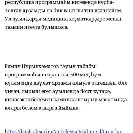
республика программаһы нигеҙендә күрһә­
телгән ярҙамды ла бик ваҡытлы тип иҫәпләйем.
Ул ауылдарҙы медицина хеҙмәткәр­ҙәре менән
тәьмин итеүгә булышасаҡ.
Рәмил Нурмөхәмәтов “Ауыл табибы”
программаһына ярашлы, 500 мең һум
күләмендә дәүләт ярҙамы алыуға өлгәшкән. Әле
уңған, тырыш егет ауылында йорт күтәрә,
киләсәктә белемен камиллаштырыу маҡсатында
юғары белем алырға йыйына.
https://bash.rbsmi.ru/articles/sotsial-m-s-l/t-p-y-ba-