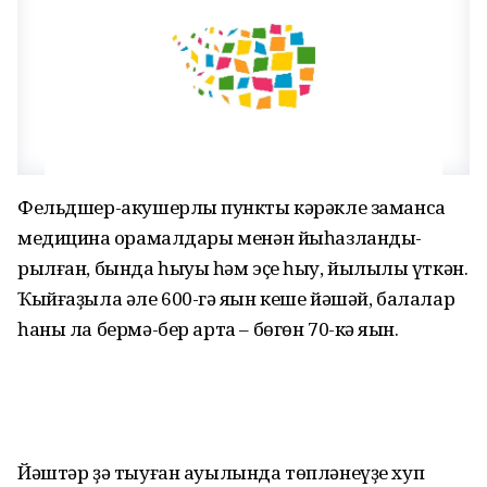
Фельдшер-акушерлыҡ пункты кәрәкле заманса
медицина ҡора­малдары менән йыһазланды­
рылған, бында һыуыҡ һәм эҫе һыу, йылылыҡ үткән.
Ҡыйғаҙыла әле 600-гә яҡын кеше йәшәй, балалар
һаны ла бермә-бер арта – бөгөн 70-кә яҡын.
Йәштәр ҙә тыуған ауылында төпләнеүҙе хуп