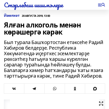
Стэрлебаш шишмэлере
Йәмғиәт
28 АВГУСТА 2019, 13:00
Ялған алкоголь менән
көрәшергә кәрәк
Был турала Башҡортостан етәксеһе Радий
Хәбиров белдерҙе. Республика
Хөкүмәтендә иҫерткес эсемлектәрҙе
рөхсәтһеҙ һатыуға ҡаршы күрелгән
саралар тураһында һөйләшеү булды.
Балаларға хәмер һатҡандарҙы ҡаты язаға
тарттырырға кәрәк, тине Радий Хәбиров.