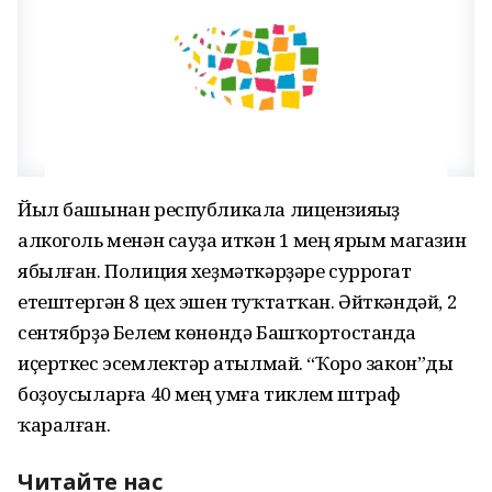
Йыл башынан республикала лицензияһыҙ
алкоголь менән сауҙа иткән 1 мең ярым магазин
ябылған. Полиция хеҙмәткәрҙәре суррогат
етештергән 8 цех эшен туҡтатҡан. Әйткәндәй, 2
сентябрҙә Белем көнөндә Башҡортостанда
иҫерткес эсемлектәр һатылмай. “Ҡоро закон”ды
боҙоусыларға 40 мең һумға тиклем штраф
ҡаралған.
Читайте нас