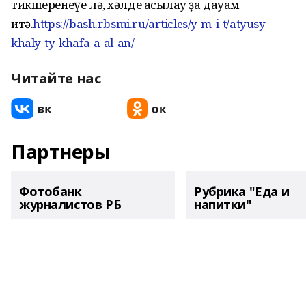
тикшеренеүе лә, хәлде асыҡлау ҙа дауам
итә.
https://bash.rbsmi.ru/articles/y-m-i-t/atyusy-
khaly-ty-khafa-a-al-an/
Читайте нас
Партнеры
Фотобанк
Рубрика "Еда и
журналистов РБ
напитки"