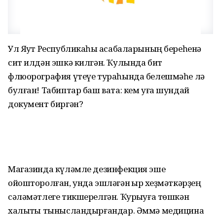
Ул Яҡут Республикаһы ҡасабаларының береһенә
сит илдән эшкә килгән. Ҡулында бит
флюорография үтеүе тураһында белешмәһе лә
булған! Табиптар баш вата: кем уға шундай
документ биргән?
Магазинда күләмле дезинфекция эше
ойошторолған, унда эшләгән ҡырҡ хеҙмәткәрҙең
сәләмәтлеге тикшерелгән. Ҡурҡыуға төшкән
халыҡты тынысландырғандар. Әммә медицина