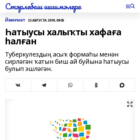
Стэрлебаш шишмэлере
Йәмғиәт
22 АВГУСТА 2019, 09:05
Һатыусы халыҡты хафаға
һалған
Туберкулездың асыҡ формаһы менән
сирләгән ҡатын биш ай буйына һатыусы
булып эшләгән.