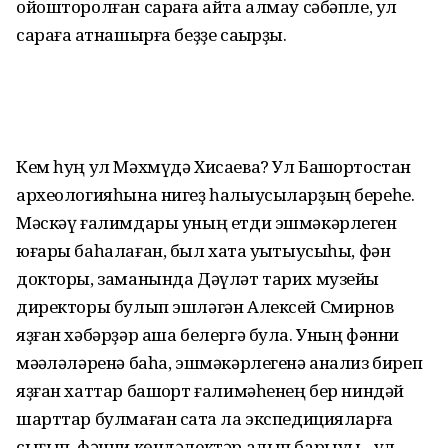
ойошторолған сараға ҡайта алмау сәбәпле, ул
сараға ҡатнашырға беҙҙе саҡырҙы.
Кем һуң ул Мәхмүдә Хисаева? Ул Башҡортостан
археологияһына нигеҙ һалыусыларҙың береһе.
Мәскәү ғалимдары уның етди эшмәкәрлеген
юғары баһалаған, был хаҡта уҡытыусыһы, фән
докторы, заманында Дәүләт тарих музейы
директоры булып эшләгән Алексей Смирнов
яҙған хәбәрҙәр аша белергә була. Уның фәнни
мәҡәләләренә баһа, эшмәкәрлегенә анализ биреп
яҙған хаттар башҡорт ғалимәһенең бер ниндәй
шарттар булмаған саҡта ла экспедицияларға
сығып, фәнни көндәлектәр алып барыуы - ул