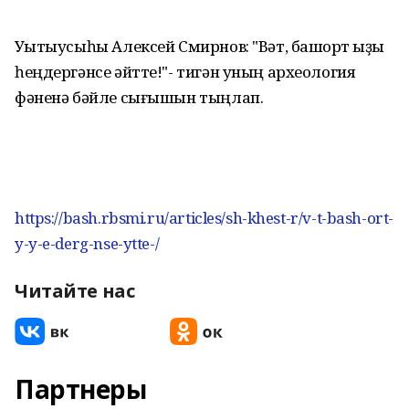
Уҡытыусыһы Алексей Смирнов: "Вәт, башҡорт ҡыҙы
һеңдергәнсе әйтте!"- тигән уның археология
фәненә бәйле сығышын тыңлап.
https://bash.rbsmi.ru/articles/sh-khest-r/v-t-bash-ort-
y-y-e-derg-nse-ytte-/
Читайте нас
Партнеры