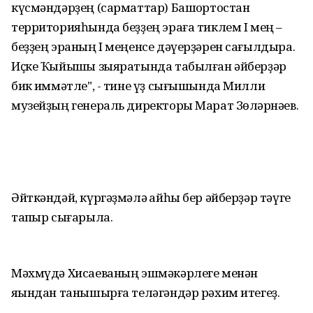
күсмәндәрҙең (сарматтар) Башҡортостан
территорияһында беҙҙең эраға тиклем I мең –
беҙҙең эраның I меңенсе дәүерҙәрен сағылдыра.
Иҫке Ҡыйышҡы зыяратында табылған әйберҙәр
бик ҡиммәтле", - тине үҙ сығышында Милли
музейҙың генераль директоры Марат Зөлҡәрнәев.
Әйткәндәй, күргәҙмәлә ҡайһы бер әйберҙәр тәүге
тапҡыр сығарыла.
Мәхмүдә Хисаеваның эшмәкәрлеге менән
яҡындан танышырға теләгәндәр рәхим итегеҙ.