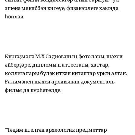
эшенә мөкиббән китеүе, фиҙакәрлеге хаҡында
һөйләй.
Күргәҙмәлә М.Х.Садиҡованың фотолары, шәхси
әйберҙәре, дипломы и аттестаты, хаттар,
коллегалары бүләк иткән китаптар урын алған.
Ғалимәнең шәхси архивынан документаль
фильм да күрһәтелде.
"Тәҡдим ителгән археологик предметтар