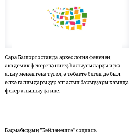
Сара Башҡортостанда археология фәненең
академик фекеренә нигеҙ һалыусыларҙы иҫкә
алыу менән генә түгел, ә төбәктә бөгөн дә был
өлкә ғалимдары ҙур эш алып барыуҙары хаҡында
фекер алышыу ҙа ине.
Баҫмабыҙҙың "Бәйләнештә" социаль