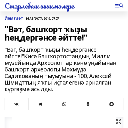
Стэрлебаш шишмэлере
Йәмғиәт
16 АВГУСТА 2019, 07:07
"Вәт, башҡорт ҡыҙы
һеңдергәнсе әйтте!"
"Вәт, башҡорт ҡыҙы һеңдергәнсе
әйтте!"Кисә Башҡортостандың Милли
музейында Археологтар көнө уңайынан
башҡорт археологы Мәхмүдә
Садиҡованың тыуыуына - 100, Алексей
Шмидттың яҡты иҫтәлегенә арналған
күргәҙмә асылды.