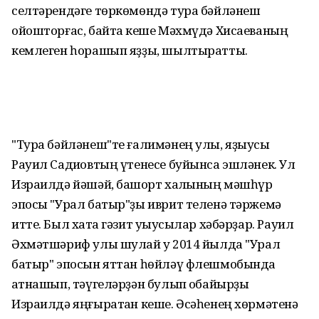
селтәрендәге төркөмөндә тура бәйләнеш
ойошторғас, байтаҡ кеше Мәхмүдә Хисаеваның
кемлеген һорашып яҙҙы, шылтыратты.
"Тура бәйләнеш"те ғалимәнең улы, яҙыусы
Рауил Садиҡовтың үтенесе буйынса эшләнек. Ул
Израилдә йәшәй, башҡорт халҡының мәшһүр
эпосы "Урал батыр"ҙы иврит теленә тәржемә
итте. Был хаҡта гәзит уҡыусылар хәбәрҙар. Рауил
Әхмәтшәриф улы шулай уҡ 2014 йылда "Урал
батыр" эпосын яттан һөйләү флешмобында
ҡатнашып, тәүгеләрҙән булып ҡобайырҙы
Израилдә яңғыратҡан кеше. Әсәһенең хөрмәтенә