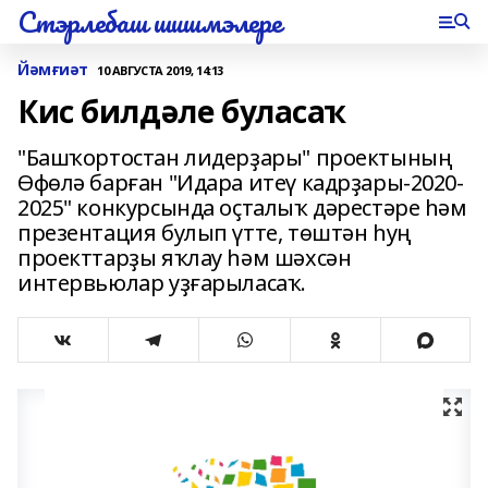
Стэрлебаш шишмэлере
Йәмғиәт
10 АВГУСТА 2019, 14:13
Кис билдәле буласаҡ
"Башҡортостан лидерҙары" проектының
Өфөлә барған "Идара итеү кадрҙары-2020-
2025" конкурсында оҫталыҡ дәрестәре һәм
презентация булып үтте, төштән һуң
проекттарҙы яҡлау һәм шәхсән
интервьюлар уҙғарыласаҡ.