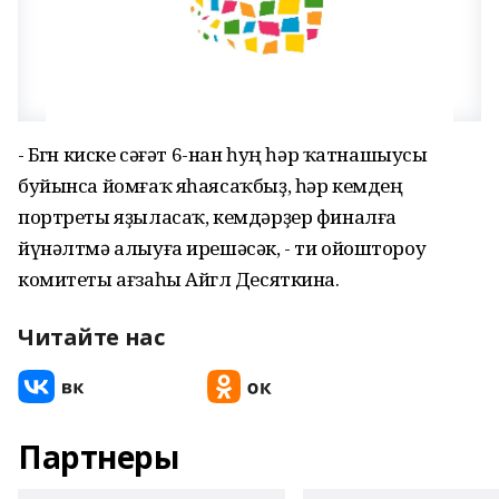
- Бөгөн киске сәғәт 6-нан һуң һәр ҡатнашыусы
буйынса йомғаҡ яһаясаҡбыҙ, һәр кемдең
портреты яҙыласаҡ, кемдәрҙер финалға
йүнәлтмә алыуға ирешәсәк, - ти ойоштороу
комитеты ағзаһы Айгөл Десяткина.
Читайте нас
Партнеры