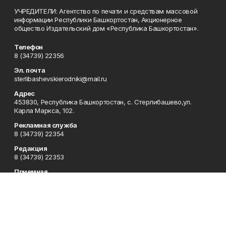
УЧРЕДИТЕЛИ: Агентство по печати и средствам массовой
информации Республики Башкортостан, Акционерное
общество Издательский дом «Республика Башкортостан».
Телефон
8 (34739) 22356
Эл. почта
sterlibashevskierodniki@mail.ru
Адрес
453830, Республика Башкортостан, c. Стерлибашево,ул.
Карла Маркса, 102.
Рекламная служба
8 (34739) 22354
Редакция
8 (34739) 22353
Приемная
8 (34739) 22353
Сотрудничество
8 (34739) 22378
Отдел кадров