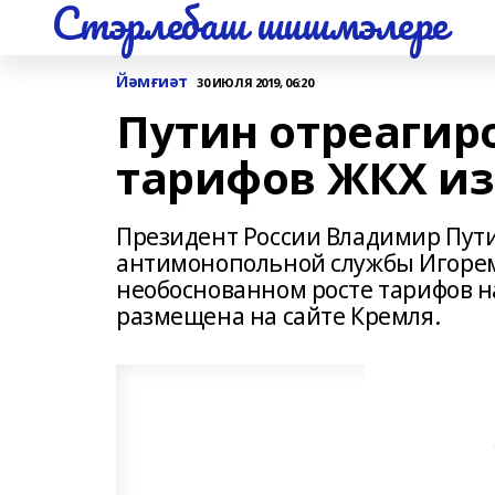
Стэрлебаш шишмэлере
Йәмғиәт
30 ИЮЛЯ 2019, 06:20
Путин отреагир
тарифов ЖКХ из-
Президент России Владимир Пути
антимонопольной службы Игорем
необоснованном росте тарифов н
размещена на сайте Кремля.