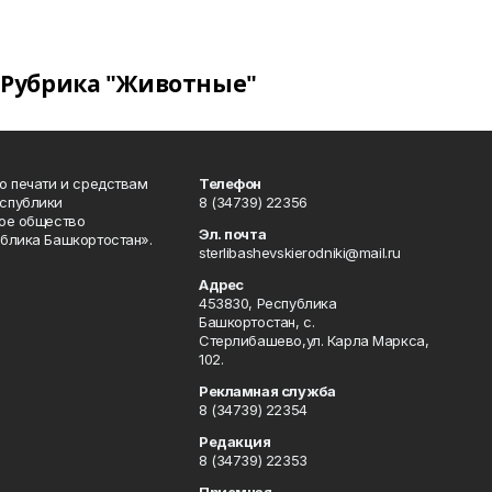
Рубрика "Животные"
о печати и средствам
Телефон
спублики
8 (34739) 22356
ое общество
Эл. почта
блика Башкортостан».
sterlibashevskierodniki@mail.ru
Адрес
453830, Республика
Башкортостан, c.
Стерлибашево,ул. Карла Маркса,
102.
Рекламная служба
8 (34739) 22354
Редакция
8 (34739) 22353