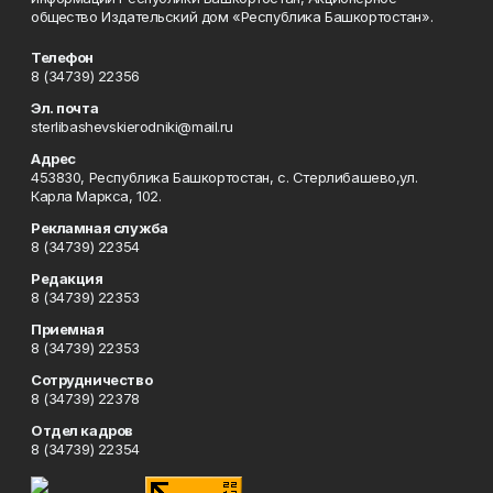
общество Издательский дом «Республика Башкортостан».
Телефон
8 (34739) 22356
Эл. почта
sterlibashevskierodniki@mail.ru
Адрес
453830, Республика Башкортостан, c. Стерлибашево,ул.
Карла Маркса, 102.
Рекламная служба
8 (34739) 22354
Редакция
8 (34739) 22353
Приемная
8 (34739) 22353
Сотрудничество
8 (34739) 22378
Отдел кадров
8 (34739) 22354