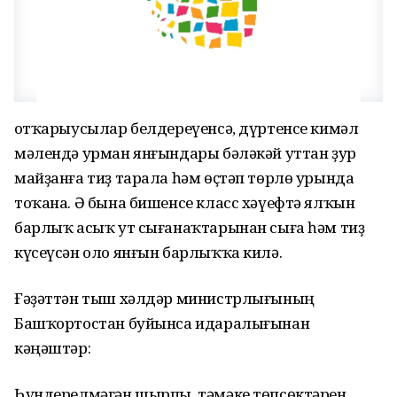
Ҡотҡарыусылар белдереүенсә, дүртенсе кимәл
мәлендә урман янғындары бәләкәй уттан ҙур
майҙанға тиҙ тарала һәм өҫтәп төрлө урында
тоҡана. Ә бына бишенсе класс хәүефтә ялҡын
барлыҡ асыҡ ут сығанаҡтарынан сыға һәм тиҙ
күсеүсән оло янғын барлыҡҡа килә.
Ғәҙәттән тыш хәлдәр министрлығының
Башҡортостан буйынса идаралығынан
кәңәштәр:
Һүндерелмәгән шырпы, тәмәке төпсөктәрен,