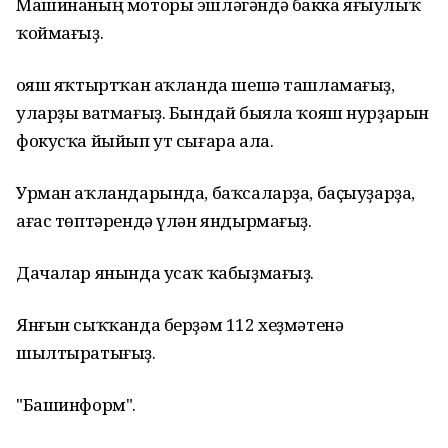
Машинаның моторы эшләгәндә бакка яғыулыҡ
ҡоймағыҙ.
Ҡояш яҡтыртҡан аҡланда шешә ташламағыҙ,
уларҙы ватмағыҙ. Бындай быяла ҡояш нурҙарын
фокусҡа йыйып ут сығара ала.
Урман аҡландарында, баҡсаларҙа, баҫыуҙарҙа,
ағас төптәрендә үлән яндырмағыҙ.
Дачалар янында усаҡ ҡабыҙмағыҙ.
Янғын сыҡҡанда берҙәм 112 хеҙмәтенә
шылтыратығыҙ.
"Башинформ".