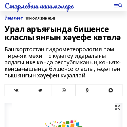
Стэрлебаш шишмэлере
Йәмғиәт
18 ИЮЛЯ 2019, 05:48
Урал аръяғында бишенсе
класлы янғын хәүефе көтөлә
Башҡортостан гидрометеорология һәм
тирә-яҡ мөхитте күҙәтеү идаралығы
алдағы ике көндә республиканың көньяҡ-
көнсығышында бишенсе класлы, ғәҙәттән
тыш янғын хәүефен күҙаллай.