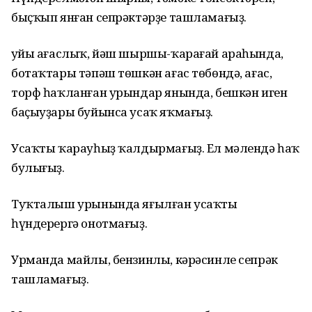
быҫҡып янған сепрәктәрҙе ташламағыҙ.
Ҡуйы ағаслыҡ, йәш шыршы-ҡарағай араһында,
ботаҡтары тәпәш төшкән ағас төбөндә, ағас,
торф һаҡланған урындар янында, бешкән иген
баҫыуҙары буйынса усаҡ яҡмағыҙ.
Усаҡты ҡарауһыҙ ҡалдырмағыҙ. Ел мәлендә һаҡ
булығыҙ.
Туҡталыш урынында яғылған усаҡты
һүндерергә онотмағыҙ.
Урманда майлы, бензинлы, кәрәсинле сепрәк
ташламағыҙ.