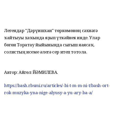
Легендар "Дәрүишхан" төркөмөнөң сәхнәгә
ҡайтыуы хаҡында яҙып үткәйнек инде. Улар
бөгөн Торатау йыйынында сығыш яһаясаҡ,
солистың исеме әлегә сер итеп тотола.
Автор: Айгөл ЙӘМИЛЕВА.
https://bash.rbsmi.ru/articles/-bi-t-m-m-ni-t/bash-ort-
rok-muzyka-yna-nige-alyusy-a-yu-ary-ba-a/