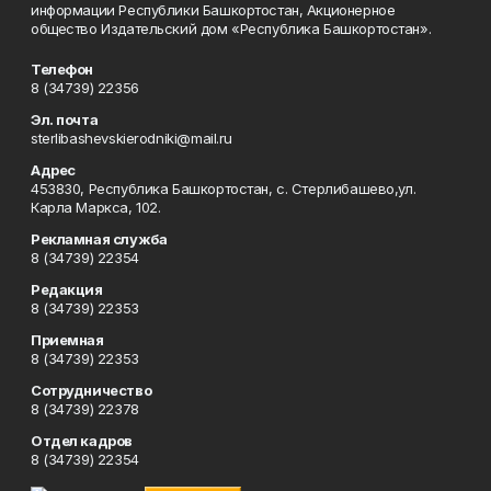
информации Республики Башкортостан, Акционерное
общество Издательский дом «Республика Башкортостан».
Телефон
8 (34739) 22356
Эл. почта
sterlibashevskierodniki@mail.ru
Адрес
453830, Республика Башкортостан, c. Стерлибашево,ул.
Карла Маркса, 102.
Рекламная служба
8 (34739) 22354
Редакция
8 (34739) 22353
Приемная
8 (34739) 22353
Сотрудничество
8 (34739) 22378
Отдел кадров
8 (34739) 22354