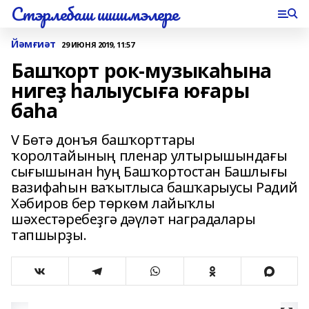
Стэрлебаш шишмэлере
Йәмғиәт
29 ИЮНЯ 2019, 11:57
Башҡорт рок-музыкаһына
нигеҙ һалыусыға юғары
баһа
V Бөтә донъя башҡорттары
ҡоролтайының пленар ултырышындағы
сығышынан һуң Башҡортостан Башлығы
вазифаһын ваҡытлыса башҡарыусы Радий
Хәбиров бер төркөм лайыҡлы
шәхестәребеҙгә дәүләт наградалары
тапшырҙы.