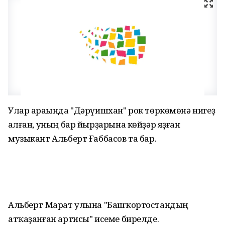
Улар араһында "Дәрүишхан" рок төркөмөнә нигеҙ
һалған, уның бар йырҙарына көйҙәр яҙған
музыкант Альберт Ғаббасов та бар.
Альберт Марат улына "Башҡортостандың
атҡаҙанған артисы" исеме бирелде.