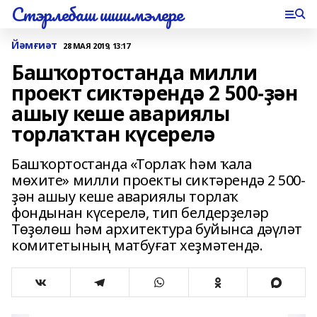
Стэрлебаш шишмэлере
Йәмғиәт
28 МАЯ 2019, 13:17
Башҡортостанда милли
проект сиктәрендә 2 500-ҙән
ашыу кеше авариялы
торлаҡтан күсерелә
Башҡортостанда «Торлаҡ һәм ҡала
мөхите» милли проекты сиктәрендә 2 500-
ҙән ашыу кеше авариялы торлаҡ
фондынан күсерелә, тип белдерҙеләр
Төҙөлөш һәм архитектура буйынса дәүләт
комитетының матбуғат хеҙмәтендә.