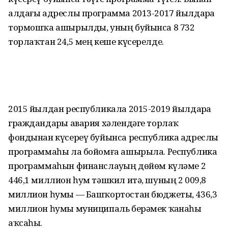
алдағы адреслы программа 2013-2017 йылдарҙа
тормошҡа ашырылды, уның буйынса 8 732
торлаҡтан 24,5 мең кеше күсерелде.
2015 йылдан республикала 2015-2019 йылдарҙа
граждандарҙы авария хәлендәге торлаҡ
фондынан күсереү буйынса республика адреслы
программаһы ла бойомға ашырыла. Республика
программаһын финанслауҙың дөйөм күләме 2
446,1 миллион һум тәшкил итә, шуның 2 009,8
миллион һумы — Башҡортостан бюджеты, 436,3
миллион һумы муниципаль берәмек ҡаҙнаһы
аҡсаһы.