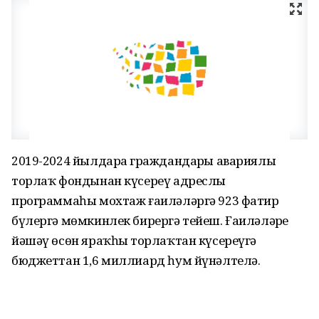
2019-2024 йылдарҙа граждандарҙы авариялы
торлаҡ фондынан күсереү адреслы
программаһы мохтаж ғаиләләргә 923 фатир
бүлергә мөмкинлек бирергә тейеш. Ғаиләләрҙе
йәшәү өсөн яраҡһыҙ торлаҡтан күсереүгә
бюджеттан 1,6 миллиард һум йүнәлтелә.