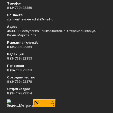
Телефон
8 (34739) 22356
Эл. почта
sterlibashevskierodniki@mail.ru
Адрес
453830, Республика Башкортостан, c. Стерлибашево,ул.
Карла Маркса, 102.
Рекламная служба
8 (34739) 22354
Редакция
8 (34739) 22353
Приемная
8 (34739) 22353
Сотрудничество
8 (34739) 22378
Отдел кадров
8 (34739) 22354