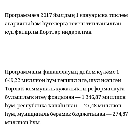
Программаға 2017 йылдың 1 ғинуарына тиклем
авариялы һәм һүтелергә тейеш тип танылған
күп фатирлы йорттар индерелгән.
Программаны финанслауҙың дөйөм күләме 1
649,22 миллион һум тәшкил итә, шул иҫәптән
Торлаҡ-коммуналь хужалыҡты реформалауға
булышлыҡ итеү фондынан — 1 346,87 миллион
һум, республика ҡаҙнаһынан — 27,48 миллион
һум, муниципаль берәмек бюджетынан — 274,87
миллион һум.