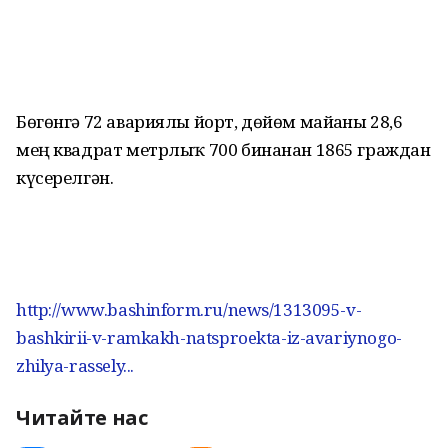
Бөгөнгә 72 авариялы йорт, дөйөм майҙаны 28,6
мең квадрат метрлыҡ 700 бинанан 1865 граждан
күсерелгән.
http://www.bashinform.ru/news/1313095-v-
bashkirii-v-ramkakh-natsproekta-iz-avariynogo-
zhilya-rassely...
Читайте нас