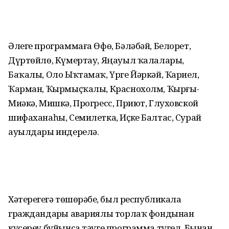
Әлеге программаға Өфө, Бәләбәй, Белорет,
Дүртөйлө, Күмертау, Яңауыл ҡалалары,
Баҡалы, Оло Ыҡтамаҡ, Үрге Йәркәй, Ҡариҙел,
Ҡарман, Ҡырмыҫҡалы, Краснохолм, Ҡырғыҙ-
Миәкә, Мишкә, Прогресс, Приют, Глуховской
шифаханаһы, Семилетка, Иҫке Балтас, Сурай
ауылдары индерелә.
Хәтерегеҙгә төшөрәбеҙ, был республикала
граждандарҙы авариялы торлаҡ фондынан
күсереү буйынса тәүге программа түгел. Бынан