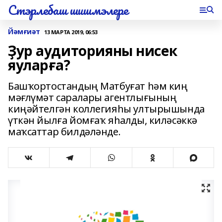
Стэрлебаш шишмэлере
Йәмғиәт
13 МАРТА 2019, 06:53
Ҙур аудиторияны нисек
яуларға?
Башҡортостандың Матбуғат һәм киң
мәғлүмәт саралары агентлығының
киңәйтелгән коллегияһы ултырышында
үткән йылға йомғаҡ яһалды, киләсәккә
маҡсаттар билдәләнде.