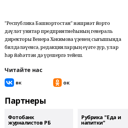
"Республика Башкортостан" нәшриәт йорто
дәүләт унитар предприятиеһының генераль
директоры Венера Хәкимова үҙенең сығышында
билдәләүенсә, редакцияларҙың ҡеүәте ҙур, улар
һәр йәһәттән дә үҫешергә тейеш.
Читайте нас
Партнеры
Фотобанк
Рубрика "Еда и
журналистов РБ
напитки"