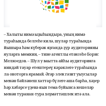
– Халыҡты нимә ҡыҙыҡһындыра, уның нимә
тураһында белгеһе килә, шулар тураһында
йышыраҡ һәм күберәк яҙғанда ҙур аудиторияны
яуларға мөмкин, – тине агентлыҡ етәксеһе Борис
Мелкоедов. – Шул уҡ ваҡытта ҡайһы аудиторияға
ниндәй тауар етештереү кәрәклеге тураһында
ла оноторға ярамай. Әгәр элек гәзит уҡыусылар
менән бәйләнеш хаттар бүлеге аша барһа, хәҙер
һәр хәбәрсе үҙенә яҡын тема буйынса кешеләр
менән туранан-тура хеҙмәттәшлек итә ала.