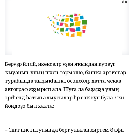
Берәүҙәр йәлләй, икенселәр үҙен яҡындан күреүгә
ҡыуанып, уның шәхси тормошо, башҡа артистар
тураһында ҡыҙыҡһына, өсөнсөләр хатта чекка
автограф яҙҙырып ала. Шуға ла баҙарҙа уның
эргәһендә һатып алыусылар һәр саҡ күп була. Сәхнә
йондоҙо был хаҡта:
– Сәнғәт институтында бергә уҡыған әхирәтем Әлфиә