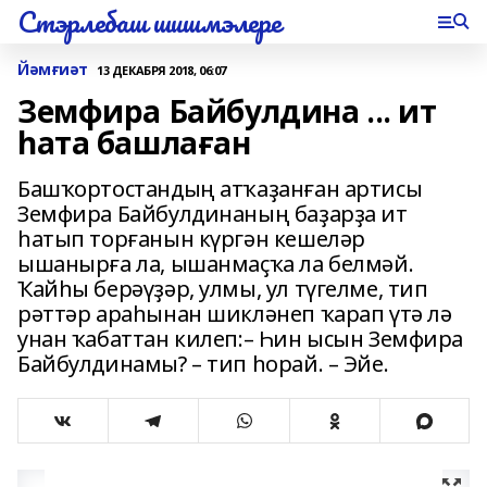
Стэрлебаш шишмэлере
Йәмғиәт
13 ДЕКАБРЯ 2018, 06:07
Земфира Байбулдина ... ит
һата башлаған
Башҡортостандың атҡаҙанған артисы
Земфира Байбулдинаның баҙарҙа ит
һатып торғанын күргән кешеләр
ышанырға ла, ышанмаҫҡа ла белмәй.
Ҡайһы берәүҙәр, улмы, ул түгелме, тип
рәттәр араһынан шикләнеп ҡарап үтә лә
унан ҡабаттан килеп:– Һин ысын Земфира
Байбулдинамы? – тип һорай. – Эйе.