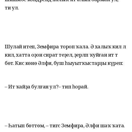
ти ул.
Шулай итеп, Земфира тороп ҡала. Ә халыҡ килә лә
килә, хатта оҙон сират теҙелә, әҙерләп ҡуйған ит тә
бөтә. Кис көнө Әлфиә, буш һыуытҡыстарҙы күреп:
– Ит ҡайҙа булған ул?– тип һорай.
– Һатып бөттөм, – тигәс Земфира, Әлфиә шаҡ ҡата.