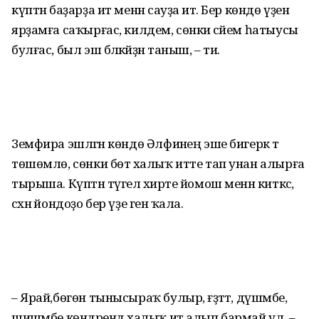
күптән баҙарҙа ит менән сауҙа итә. Бер көндө үҙенә
ярҙамға саҡырғас, килдем, сөнки әсәйем һатыусы
булғас, был эш бәләкәйҙән таныш, – ти.
Земфира эшләгән көндө Әлфиәнең эше бигерәк тә
төшөмлө, сөнки бөтә халыҡ итте тап унан алырға
тырыша. Күптән түгел әхирәте йомош менән киткәс,
сәхнә йондоҙо бер үҙе генә ҡала.
– Ярай,бөгөн тынысыраҡ булыр, ғәҙәттә, дүшәмбе,
шишәмбе көндәрендә халыҡ ит алып бармай ул, –