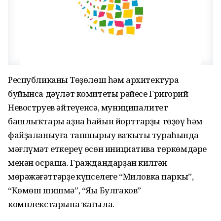
Республиканың Төҙөлөш һәм архитектура
буйынса дәүләт комитеты рәйесе Григорий
Невоструев әйтеүенсә, муниципалитет
башлыҡтары аҙна һайын йорттарҙы төҙөү һәм
файҙаланыуға тапшырыу ваҡыты тураһында
мәғлүмәт еткереү өсөн инициатива төркөмдәре
менән осраша. Граждандарҙан килгән
мөрәжәғәттәрҙең күпселеге “Миловка паркы”,
“Көмөш шишмә”, “Яңы Булгаков”
комплекстарына ҡағыла.