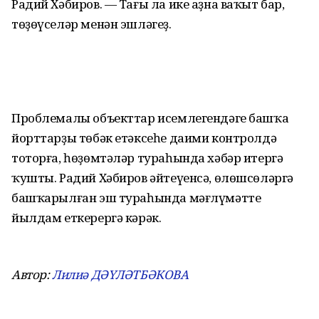
Радий Хәбиров. — Тағы ла ике аҙна ваҡыт бар,
төҙөүселәр менән эшләгеҙ.
Проблемалы объекттар исемлегендәге башҡа
йорттарҙы төбәк етәксеһе даими контролдә
тоторға, һөҙөмтәләр тураһында хәбәр итергә
ҡушты. Радий Хәбиров әйтеүенсә, өлөшсөләргә
башҡарылған эш тураһында мәғлүмәтте
йылдам еткерергә кәрәк.
Автор:
Лилиә ДӘҮЛӘТБӘКОВА