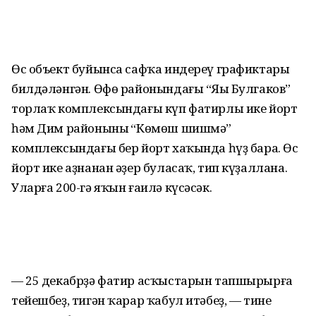
Өс объект буйынса сафҡа индереү графиктары
билдәләнгән. Өфө районындағы “Яңы Булгаков”
торлаҡ комплексындағы күп фатирлы ике йорт
һәм Дим районының “Көмөш шишмә”
комплексындағы бер йорт хаҡында һүҙ бара. Өс
йорт ике аҙнанан әҙер буласаҡ, тип күҙаллана.
Уларға 200-гә яҡын ғаилә күсәсәк.
— 25 декабрҙә фатир асҡыстарын тапшырырға
тейешбеҙ, тигән ҡарар ҡабул итәбеҙ, — тине