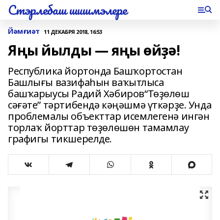
Стэрлебаш шишмэлере
Йәмғиәт
11 ДЕКАБРЯ 2018, 16:53
Яңы йылды — яңы өйҙә!
Республика йортонда Башҡортостан
Башлығы вазифаһын ваҡытлыса
башҡарыусы Радий Хәбиров“Төҙөлөш
сәғәте” тәртибендә кәңәшмә үткәрҙе. Унда
проблемалы объекттар исемлегенә ингән
торлаҡ йорттар төҙөлөшөн тамамлау
графигы тикшерелде.